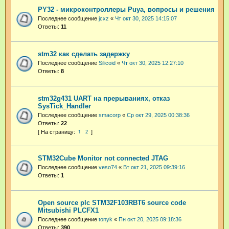
PY32 - микроконтроллеры Puya, вопросы и решения
Последнее сообщение
jcxz
«
Чт окт 30, 2025 14:15:07
Ответы:
11
stm32 как сделать задержку
Последнее сообщение
Silicoid
«
Чт окт 30, 2025 12:27:10
Ответы:
8
stm32g431 UART на прерываниях, отказ
SysTick_Handler
Последнее сообщение
smacorp
«
Ср окт 29, 2025 00:38:36
Ответы:
22
1
2
STM32Cube Monitor not connected JTAG
Последнее сообщение
veso74
«
Вт окт 21, 2025 09:39:16
Ответы:
1
Open source plc STM32F103RBT6 source code
Mitsubishi PLCFX1
Последнее сообщение
tonyk
«
Пн окт 20, 2025 09:18:36
Ответы:
390