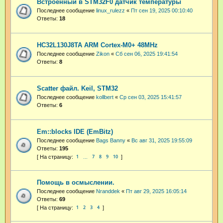
Встроенный в STM32F0 датчик температуры
Последнее сообщение
linux_rulezz
«
Пт сен 19, 2025 00:10:40
Ответы:
18
HC32L130J8TA ARM Cortex-M0+ 48MHz
Последнее сообщение
Zikon
«
Сб сен 06, 2025 19:41:54
Ответы:
8
Scatter файл. Keil, STM32
Последнее сообщение
kollbert
«
Ср сен 03, 2025 15:41:57
Ответы:
6
Em::blocks IDE (EmBitz)
Последнее сообщение
Bags Banny
«
Вс авг 31, 2025 19:55:09
Ответы:
195
1
7
8
9
10
…
Помощь в осмыслении.
Последнее сообщение
Nranddek
«
Пт авг 29, 2025 16:05:14
Ответы:
69
1
2
3
4