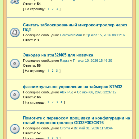
Ответы:
54
1
2
3
Считать заблокированный микроконтроллер через
ПДП
Последнее сообщение
HardWareMan
«
Ср июл 15, 2026 08:11:16
Ответы:
3
Энкодер на stm32f405 для новичка
Последнее сообщение
Rapra
«
Пт июл 10, 2026 15:46:20
Ответы:
56
1
2
3
фазоимпульсное управление на таймерах STM32
Последнее сообщение
Alex Pug
«
Сб июн 06, 2026 22:37:12
Ответы:
66
1
2
3
4
Помогите с переносом прошивки и конфигурации на
голый микроконтроллер GD32F303CBT6
Последнее сообщение
Croma
«
Вс май 31, 2026 11:50:44
Ответы:
57
1
2
3