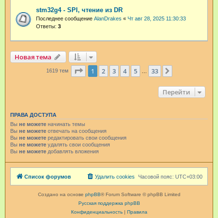
stm32g4 - SPI, чтение из DR
Последнее сообщение
AlanDrakes
«
Чт авг 28, 2025 11:30:33
Ответы:
3
Новая тема
Страница
1
из
33
1
2
3
4
5
33
След.
1619 тем
…
Перейти
ПРАВА ДОСТУПА
Вы
не можете
начинать темы
Вы
не можете
отвечать на сообщения
Вы
не можете
редактировать свои сообщения
Вы
не можете
удалять свои сообщения
Вы
не можете
добавлять вложения
Список форумов
Удалить cookies
Часовой пояс:
UTC+03:00
Создано на основе
phpBB
® Forum Software © phpBB Limited
Русская поддержка phpBB
Конфиденциальность
|
Правила