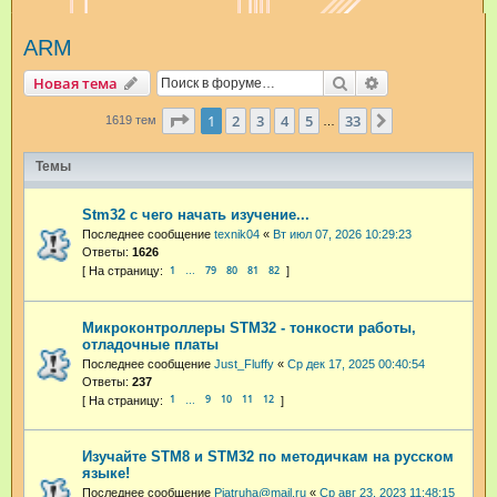
и
ARM
с
к
Поиск
Расширенный п
Новая тема
Страница
1
из
33
1
2
3
4
5
33
След.
1619 тем
…
Темы
Stm32 с чего начать изучение...
Последнее сообщение
texnik04
«
Вт июл 07, 2026 10:29:23
Ответы:
1626
1
79
80
81
82
…
Микроконтроллеры STM32 - тонкости работы,
отладочные платы
Последнее сообщение
Just_Fluffy
«
Ср дек 17, 2025 00:40:54
Ответы:
237
1
9
10
11
12
…
Изучайте STM8 и STM32 по методичкам на русском
языке!
Последнее сообщение
Pjatruha@mail.ru
«
Ср авг 23, 2023 11:48:15