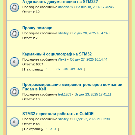
А где качать документацию на STM32?
Последнее сообщение
danone78
«
Вс янв 18, 2026 17:46:45
Ответы:
10
Прошу помощи
Последнее сообщение
shalfey
«
Вс дек 28, 2025 16:47:48
Ответы:
7
Карманный осциллограф на STM32
Последнее сообщение
Alex2
«
Сб дек 27, 2025 16:14:44
Ответы:
6387
1
317
318
319
320
…
Программирование микроконтроллеров компании
Fudan в Keil
Последнее сообщение
trek1203
«
Вт дек 23, 2025 17:41:11
Ответы:
18
STM32 перестали работать в CubIDE
Последнее сообщение
shalfey
«
Пн дек 22, 2025 21:03:30
Ответы:
48
1
2
3