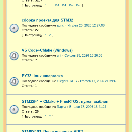
Ответы:
3107
1
153
154
155
156
…
сборка проекта для STM32
Последнее сообщение
auric
«
Чт фев 26, 2026 12:27:08
Ответы:
27
1
2
VS Code+CMake (Windows)
Последнее сообщение
uni
«
Ср фев 25, 2026 13:26:03
Ответы:
7
PY32 linux шпаргалка
Последнее сообщение
OlegarX-RUS
«
Вт фев 17, 2026 21:39:43
Ответы:
1
STM32F4 + CMake + FreeRTOS, нужен шаблон
Последнее сообщение
Rapra
«
Вт фев 17, 2026 16:41:27
Ответы:
26
1
2
STM8S103. Прерывание от ADC1