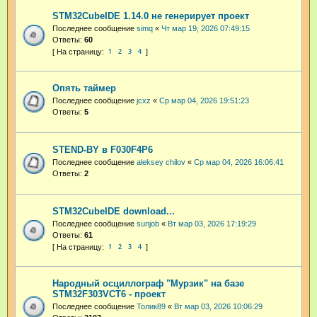
STM32CubeIDE 1.14.0 не генерирует проект
Последнее сообщение
simq
«
Чт мар 19, 2026 07:49:15
Ответы:
60
1
2
3
4
Опять таймер
Последнее сообщение
jcxz
«
Ср мар 04, 2026 19:51:23
Ответы:
5
STEND-BY в F030F4P6
Последнее сообщение
aleksey chilov
«
Ср мар 04, 2026 16:06:41
Ответы:
2
STM32CubeIDE download...
Последнее сообщение
sunjob
«
Вт мар 03, 2026 17:19:29
Ответы:
61
1
2
3
4
Народный осциллограф "Мурзик" на базе
STM32F303VCT6 - проект
Последнее сообщение
Толик89
«
Вт мар 03, 2026 10:06:29