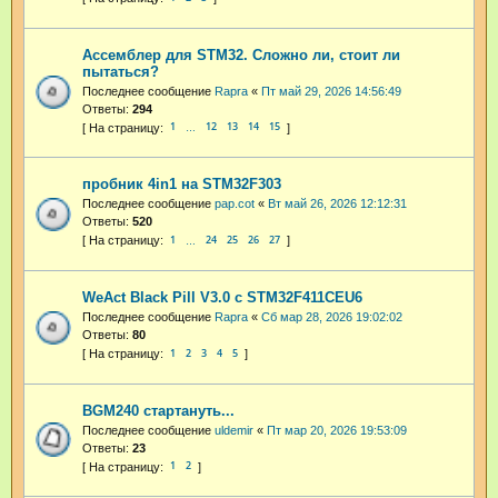
Ассемблер для STM32. Сложно ли, стоит ли
пытаться?
Последнее сообщение
Rapra
«
Пт май 29, 2026 14:56:49
Ответы:
294
1
12
13
14
15
…
пробник 4in1 на STM32F303
Последнее сообщение
pap.cot
«
Вт май 26, 2026 12:12:31
Ответы:
520
1
24
25
26
27
…
WeAct Black Pill V3.0 с STM32F411CEU6
Последнее сообщение
Rapra
«
Сб мар 28, 2026 19:02:02
Ответы:
80
1
2
3
4
5
BGM240 стартануть...
Последнее сообщение
uldemir
«
Пт мар 20, 2026 19:53:09
Ответы:
23
1
2