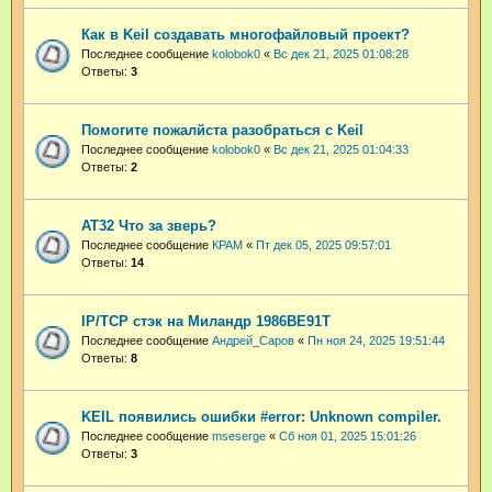
Как в Keil создавать многофайловый проект?
Последнее сообщение
kolobok0
«
Вс дек 21, 2025 01:08:28
Ответы:
3
Помогите пожалйста разобраться с Keil
Последнее сообщение
kolobok0
«
Вс дек 21, 2025 01:04:33
Ответы:
2
AT32 Что за зверь?
Последнее сообщение
КРАМ
«
Пт дек 05, 2025 09:57:01
Ответы:
14
IP/TCP стэк на Миландр 1986ВЕ91Т
Последнее сообщение
Андрей_Саров
«
Пн ноя 24, 2025 19:51:44
Ответы:
8
KEIL появились ошибки #error: Unknown compiler.
Последнее сообщение
mseserge
«
Сб ноя 01, 2025 15:01:26
Ответы:
3