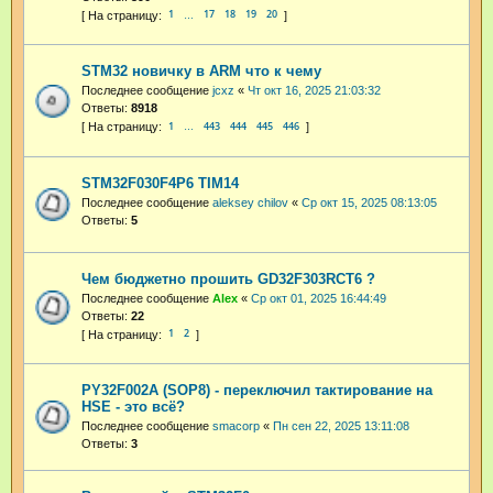
1
17
18
19
20
…
STM32 новичку в ARM что к чему
Последнее сообщение
jcxz
«
Чт окт 16, 2025 21:03:32
Ответы:
8918
1
443
444
445
446
…
STM32F030F4P6 TIM14
Последнее сообщение
aleksey chilov
«
Ср окт 15, 2025 08:13:05
Ответы:
5
Чем бюджетно прошить GD32F303RCT6 ?
Последнее сообщение
Аlex
«
Ср окт 01, 2025 16:44:49
Ответы:
22
1
2
PY32F002A (SOP8) - переключил тактирование на
HSE - это всё?
Последнее сообщение
smacorp
«
Пн сен 22, 2025 13:11:08
Ответы:
3