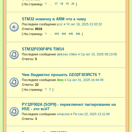
1
17
18
19
20
…
STM32 новичку в ARM что к чему
Последнее сообщение
jcxz
«
Чт окт 16, 2025 21:03:32
Ответы:
8918
1
443
444
445
446
…
STM32F030F4P6 TIM14
Последнее сообщение
aleksey chilov
«
Ср окт 15, 2025 08:13:05
Ответы:
5
Чем бюджетно прошить GD32F303RCT6 ?
Последнее сообщение
Аlex
«
Ср окт 01, 2025 16:44:49
Ответы:
22
1
2
PY32F002A (SOP8) - переключил тактирование на
HSE - это всё?
Последнее сообщение
smacorp
«
Пн сен 22, 2025 13:11:08
Ответы:
3