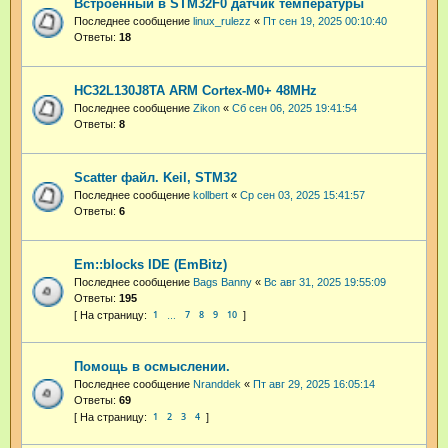
Встроенный в STM32F0 датчик температуры
Последнее сообщение
linux_rulezz
«
Пт сен 19, 2025 00:10:40
Ответы:
18
HC32L130J8TA ARM Cortex-M0+ 48MHz
Последнее сообщение
Zikon
«
Сб сен 06, 2025 19:41:54
Ответы:
8
Scatter файл. Keil, STM32
Последнее сообщение
kollbert
«
Ср сен 03, 2025 15:41:57
Ответы:
6
Em::blocks IDE (EmBitz)
Последнее сообщение
Bags Banny
«
Вс авг 31, 2025 19:55:09
Ответы:
195
1
7
8
9
10
…
Помощь в осмыслении.
Последнее сообщение
Nranddek
«
Пт авг 29, 2025 16:05:14
Ответы:
69
1
2
3
4