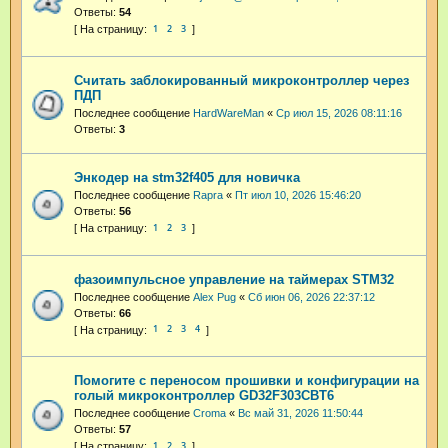
Ответы:
54
1
2
3
Считать заблокированный микроконтроллер через
ПДП
Последнее сообщение
HardWareMan
«
Ср июл 15, 2026 08:11:16
Ответы:
3
Энкодер на stm32f405 для новичка
Последнее сообщение
Rapra
«
Пт июл 10, 2026 15:46:20
Ответы:
56
1
2
3
фазоимпульсное управление на таймерах STM32
Последнее сообщение
Alex Pug
«
Сб июн 06, 2026 22:37:12
Ответы:
66
1
2
3
4
Помогите с переносом прошивки и конфигурации на
голый микроконтроллер GD32F303CBT6
Последнее сообщение
Croma
«
Вс май 31, 2026 11:50:44
Ответы:
57
1
2
3