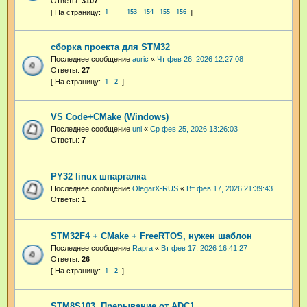
Ответы:
3107
1
153
154
155
156
…
сборка проекта для STM32
Последнее сообщение
auric
«
Чт фев 26, 2026 12:27:08
Ответы:
27
1
2
VS Code+CMake (Windows)
Последнее сообщение
uni
«
Ср фев 25, 2026 13:26:03
Ответы:
7
PY32 linux шпаргалка
Последнее сообщение
OlegarX-RUS
«
Вт фев 17, 2026 21:39:43
Ответы:
1
STM32F4 + CMake + FreeRTOS, нужен шаблон
Последнее сообщение
Rapra
«
Вт фев 17, 2026 16:41:27
Ответы:
26
1
2
STM8S103. Прерывание от ADC1