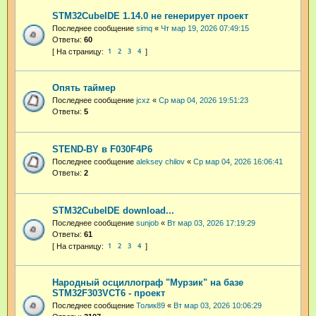
STM32CubeIDE 1.14.0 не генерирует проект
Последнее сообщение
simq
«
Чт мар 19, 2026 07:49:15
Ответы:
60
1
2
3
4
Опять таймер
Последнее сообщение
jcxz
«
Ср мар 04, 2026 19:51:23
Ответы:
5
STEND-BY в F030F4P6
Последнее сообщение
aleksey chilov
«
Ср мар 04, 2026 16:06:41
Ответы:
2
STM32CubeIDE download...
Последнее сообщение
sunjob
«
Вт мар 03, 2026 17:19:29
Ответы:
61
1
2
3
4
Народный осциллограф "Мурзик" на базе
STM32F303VCT6 - проект
Последнее сообщение
Толик89
«
Вт мар 03, 2026 10:06:29