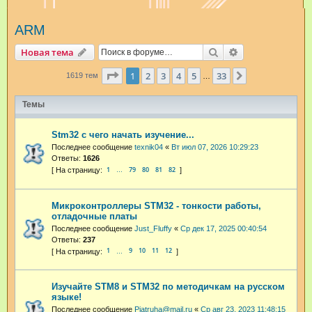
и
ARM
с
к
Поиск
Расширенный п
Новая тема
Страница
1
из
33
1
2
3
4
5
33
След.
1619 тем
…
Темы
Stm32 с чего начать изучение...
Последнее сообщение
texnik04
«
Вт июл 07, 2026 10:29:23
Ответы:
1626
1
79
80
81
82
…
Микроконтроллеры STM32 - тонкости работы,
отладочные платы
Последнее сообщение
Just_Fluffy
«
Ср дек 17, 2025 00:40:54
Ответы:
237
1
9
10
11
12
…
Изучайте STM8 и STM32 по методичкам на русском
языке!
Последнее сообщение
Pjatruha@mail.ru
«
Ср авг 23, 2023 11:48:15