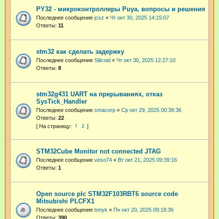
PY32 - микроконтроллеры Puya, вопросы и решения
Последнее сообщение
jcxz
«
Чт окт 30, 2025 14:15:07
Ответы:
11
stm32 как сделать задержку
Последнее сообщение
Silicoid
«
Чт окт 30, 2025 12:27:10
Ответы:
8
stm32g431 UART на прерываниях, отказ
SysTick_Handler
Последнее сообщение
smacorp
«
Ср окт 29, 2025 00:38:36
Ответы:
22
1
2
STM32Cube Monitor not connected JTAG
Последнее сообщение
veso74
«
Вт окт 21, 2025 09:39:16
Ответы:
1
Open source plc STM32F103RBT6 source code
Mitsubishi PLCFX1
Последнее сообщение
tonyk
«
Пн окт 20, 2025 09:18:36
Ответы:
390