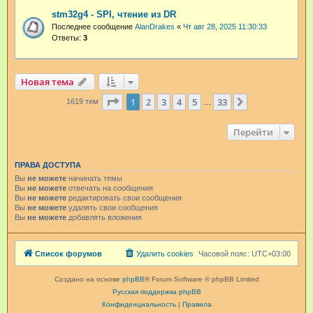
stm32g4 - SPI, чтение из DR
Последнее сообщение
AlanDrakes
«
Чт авг 28, 2025 11:30:33
Ответы:
3
Новая тема
Страница
1
из
33
1
2
3
4
5
33
След.
1619 тем
…
Перейти
ПРАВА ДОСТУПА
Вы
не можете
начинать темы
Вы
не можете
отвечать на сообщения
Вы
не можете
редактировать свои сообщения
Вы
не можете
удалять свои сообщения
Вы
не можете
добавлять вложения
Список форумов
Удалить cookies
Часовой пояс:
UTC+03:00
Создано на основе
phpBB
® Forum Software © phpBB Limited
Русская поддержка phpBB
Конфиденциальность
|
Правила