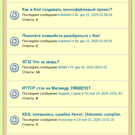
Как в Keil создавать многофайловый проект?
Последнее сообщение
kolobok0
«
Вс дек 21, 2025 01:08:28
Ответы:
3
Помогите пожалйста разобраться с Keil
Последнее сообщение
kolobok0
«
Вс дек 21, 2025 01:04:33
Ответы:
2
AT32 Что за зверь?
Последнее сообщение
КРАМ
«
Пт дек 05, 2025 09:57:01
Ответы:
14
IP/TCP стэк на Миландр 1986ВЕ91Т
Последнее сообщение
Андрей_Саров
«
Пн ноя 24, 2025 19:51:44
Ответы:
8
KEIL появились ошибки #error: Unknown compiler.
Последнее сообщение
mseserge
«
Сб ноя 01, 2025 15:01:26
Ответы:
3