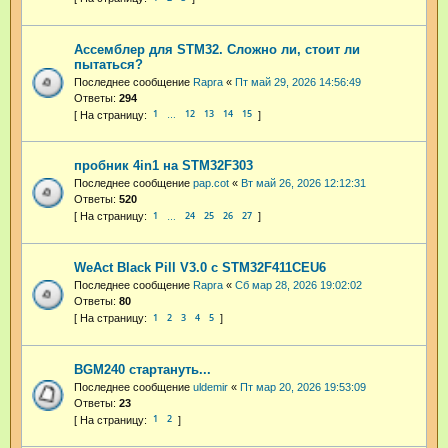
Ассемблер для STM32. Сложно ли, стоит ли
пытаться?
Последнее сообщение
Rapra
«
Пт май 29, 2026 14:56:49
Ответы:
294
1
12
13
14
15
…
пробник 4in1 на STM32F303
Последнее сообщение
pap.cot
«
Вт май 26, 2026 12:12:31
Ответы:
520
1
24
25
26
27
…
WeAct Black Pill V3.0 с STM32F411CEU6
Последнее сообщение
Rapra
«
Сб мар 28, 2026 19:02:02
Ответы:
80
1
2
3
4
5
BGM240 стартануть...
Последнее сообщение
uldemir
«
Пт мар 20, 2026 19:53:09
Ответы:
23
1
2