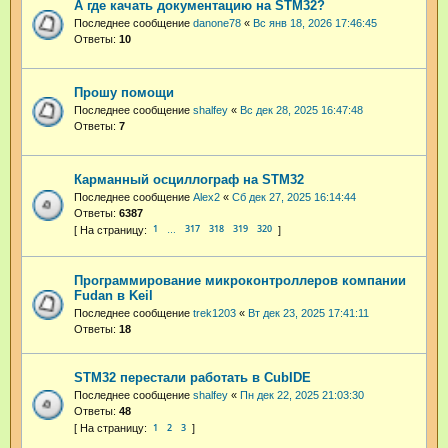
А где качать документацию на STM32?
Последнее сообщение
danone78
«
Вс янв 18, 2026 17:46:45
Ответы:
10
Прошу помощи
Последнее сообщение
shalfey
«
Вс дек 28, 2025 16:47:48
Ответы:
7
Карманный осциллограф на STM32
Последнее сообщение
Alex2
«
Сб дек 27, 2025 16:14:44
Ответы:
6387
1
317
318
319
320
…
Программирование микроконтроллеров компании
Fudan в Keil
Последнее сообщение
trek1203
«
Вт дек 23, 2025 17:41:11
Ответы:
18
STM32 перестали работать в CubIDE
Последнее сообщение
shalfey
«
Пн дек 22, 2025 21:03:30
Ответы:
48
1
2
3