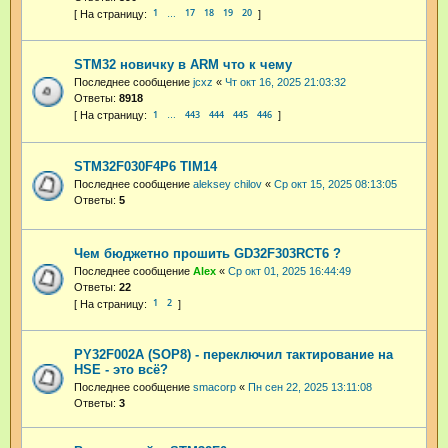
1
17
18
19
20
…
STM32 новичку в ARM что к чему
Последнее сообщение
jcxz
«
Чт окт 16, 2025 21:03:32
Ответы:
8918
1
443
444
445
446
…
STM32F030F4P6 TIM14
Последнее сообщение
aleksey chilov
«
Ср окт 15, 2025 08:13:05
Ответы:
5
Чем бюджетно прошить GD32F303RCT6 ?
Последнее сообщение
Аlex
«
Ср окт 01, 2025 16:44:49
Ответы:
22
1
2
PY32F002A (SOP8) - переключил тактирование на
HSE - это всё?
Последнее сообщение
smacorp
«
Пн сен 22, 2025 13:11:08
Ответы:
3