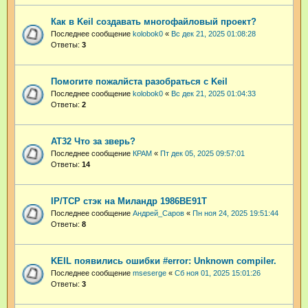
Как в Keil создавать многофайловый проект?
Последнее сообщение
kolobok0
«
Вс дек 21, 2025 01:08:28
Ответы:
3
Помогите пожалйста разобраться с Keil
Последнее сообщение
kolobok0
«
Вс дек 21, 2025 01:04:33
Ответы:
2
AT32 Что за зверь?
Последнее сообщение
КРАМ
«
Пт дек 05, 2025 09:57:01
Ответы:
14
IP/TCP стэк на Миландр 1986ВЕ91Т
Последнее сообщение
Андрей_Саров
«
Пн ноя 24, 2025 19:51:44
Ответы:
8
KEIL появились ошибки #error: Unknown compiler.
Последнее сообщение
mseserge
«
Сб ноя 01, 2025 15:01:26
Ответы:
3