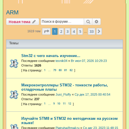
и
ARM
с
к
Поиск
Расширенный п
Новая тема
Страница
1
из
33
1
2
3
4
5
33
След.
1619 тем
…
Темы
Stm32 с чего начать изучение...
Последнее сообщение
texnik04
«
Вт июл 07, 2026 10:29:23
Ответы:
1626
1
79
80
81
82
…
Микроконтроллеры STM32 - тонкости работы,
отладочные платы
Последнее сообщение
Just_Fluffy
«
Ср дек 17, 2025 00:40:54
Ответы:
237
1
9
10
11
12
…
Изучайте STM8 и STM32 по методичкам на русском
языке!
Последнее сообщение
Pjatruha@mail.ru
«
Ср авг 23, 2023 11:48:15