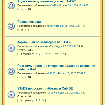
А где качать документацию на STM32?
Последнее сообщение
danone78
«
Вс янв 18, 2026 17:46:45
Ответы:
10
Прошу помощи
Последнее сообщение
shalfey
«
Вс дек 28, 2025 16:47:48
Ответы:
7
Карманный осциллограф на STM32
Последнее сообщение
Alex2
«
Сб дек 27, 2025 16:14:44
Ответы:
6387
1
317
318
319
320
…
Программирование микроконтроллеров компании
Fudan в Keil
Последнее сообщение
trek1203
«
Вт дек 23, 2025 17:41:11
Ответы:
18
STM32 перестали работать в CubIDE
Последнее сообщение
shalfey
«
Пн дек 22, 2025 21:03:30
Ответы:
48
1
2
3