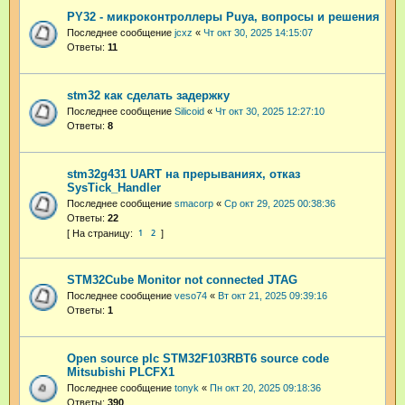
PY32 - микроконтроллеры Puya, вопросы и решения
Последнее сообщение
jcxz
«
Чт окт 30, 2025 14:15:07
Ответы:
11
stm32 как сделать задержку
Последнее сообщение
Silicoid
«
Чт окт 30, 2025 12:27:10
Ответы:
8
stm32g431 UART на прерываниях, отказ
SysTick_Handler
Последнее сообщение
smacorp
«
Ср окт 29, 2025 00:38:36
Ответы:
22
1
2
STM32Cube Monitor not connected JTAG
Последнее сообщение
veso74
«
Вт окт 21, 2025 09:39:16
Ответы:
1
Open source plc STM32F103RBT6 source code
Mitsubishi PLCFX1
Последнее сообщение
tonyk
«
Пн окт 20, 2025 09:18:36
Ответы:
390