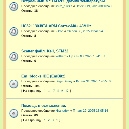
Встроенный в STM32F0 датчик температуры
Последнее сообщение
linux_rulezz
«
Пт сен 19, 2025 00:10:40
Ответы:
18
HC32L130J8TA ARM Cortex-M0+ 48MHz
Последнее сообщение
Zikon
«
Сб сен 06, 2025 19:41:54
Ответы:
8
Scatter файл. Keil, STM32
Последнее сообщение
kollbert
«
Ср сен 03, 2025 15:41:57
Ответы:
6
Em::blocks IDE (EmBitz)
Последнее сообщение
Bags Banny
«
Вс авг 31, 2025 19:55:09
Ответы:
195
1
7
8
9
10
…
Помощь в осмыслении.
Последнее сообщение
Nranddek
«
Пт авг 29, 2025 16:05:14
Ответы:
69
1
2
3
4