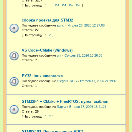
Ответы:
3107
1
153
154
155
156
…
сборка проекта для STM32
Последнее сообщение
auric
«
Чт фев 26, 2026 12:27:08
Ответы:
27
1
2
VS Code+CMake (Windows)
Последнее сообщение
uni
«
Ср фев 25, 2026 13:26:03
Ответы:
7
PY32 linux шпаргалка
Последнее сообщение
OlegarX-RUS
«
Вт фев 17, 2026 21:39:43
Ответы:
1
STM32F4 + CMake + FreeRTOS, нужен шаблон
Последнее сообщение
Rapra
«
Вт фев 17, 2026 16:41:27
Ответы:
26
1
2
STM8S103. Прерывание от ADC1