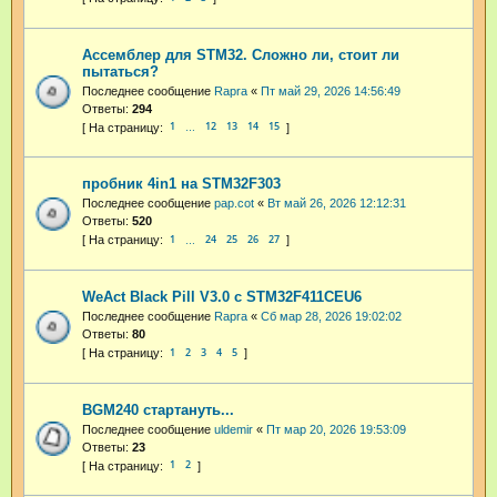
Ассемблер для STM32. Сложно ли, стоит ли
пытаться?
Последнее сообщение
Rapra
«
Пт май 29, 2026 14:56:49
Ответы:
294
1
12
13
14
15
…
пробник 4in1 на STM32F303
Последнее сообщение
pap.cot
«
Вт май 26, 2026 12:12:31
Ответы:
520
1
24
25
26
27
…
WeAct Black Pill V3.0 с STM32F411CEU6
Последнее сообщение
Rapra
«
Сб мар 28, 2026 19:02:02
Ответы:
80
1
2
3
4
5
BGM240 стартануть...
Последнее сообщение
uldemir
«
Пт мар 20, 2026 19:53:09
Ответы:
23
1
2