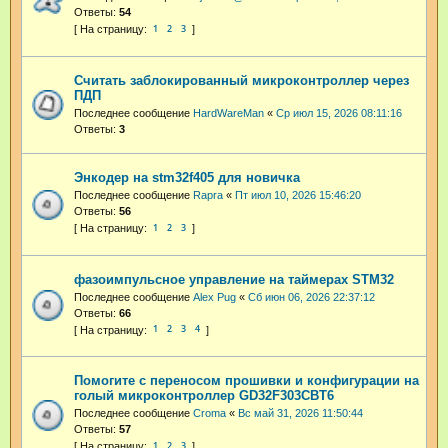
Ответы:
54
1
2
3
Считать заблокированный микроконтроллер через
ПДП
Последнее сообщение
HardWareMan
«
Ср июл 15, 2026 08:11:16
Ответы:
3
Энкодер на stm32f405 для новичка
Последнее сообщение
Rapra
«
Пт июл 10, 2026 15:46:20
Ответы:
56
1
2
3
фазоимпульсное управление на таймерах STM32
Последнее сообщение
Alex Pug
«
Сб июн 06, 2026 22:37:12
Ответы:
66
1
2
3
4
Помогите с переносом прошивки и конфигурации на
голый микроконтроллер GD32F303CBT6
Последнее сообщение
Croma
«
Вс май 31, 2026 11:50:44
Ответы:
57
1
2
3