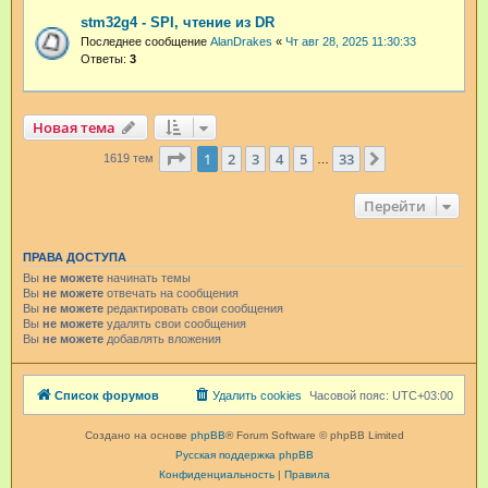
stm32g4 - SPI, чтение из DR
Последнее сообщение
AlanDrakes
«
Чт авг 28, 2025 11:30:33
Ответы:
3
Новая тема
Страница
1
из
33
1
2
3
4
5
33
След.
1619 тем
…
Перейти
ПРАВА ДОСТУПА
Вы
не можете
начинать темы
Вы
не можете
отвечать на сообщения
Вы
не можете
редактировать свои сообщения
Вы
не можете
удалять свои сообщения
Вы
не можете
добавлять вложения
Список форумов
Удалить cookies
Часовой пояс:
UTC+03:00
Создано на основе
phpBB
® Forum Software © phpBB Limited
Русская поддержка phpBB
Конфиденциальность
|
Правила