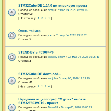
STM32CubeIDE 1.14.0 не генерирует проект
Последнее сообщение
simq
«
Чт мар 19, 2026 07:49:15
Ответы:
60
1
2
3
4
Опять таймер
Последнее сообщение
jcxz
«
Ср мар 04, 2026 19:51:23
Ответы:
5
STEND-BY в F030F4P6
Последнее сообщение
aleksey chilov
«
Ср мар 04, 2026 16:06:41
Ответы:
2
STM32CubeIDE download...
Последнее сообщение
sunjob
«
Вт мар 03, 2026 17:19:29
Ответы:
61
1
2
3
4
Народный осциллограф "Мурзик" на базе
STM32F303VCT6 - проект
Последнее сообщение
Толик89
«
Вт мар 03, 2026 10:06:29