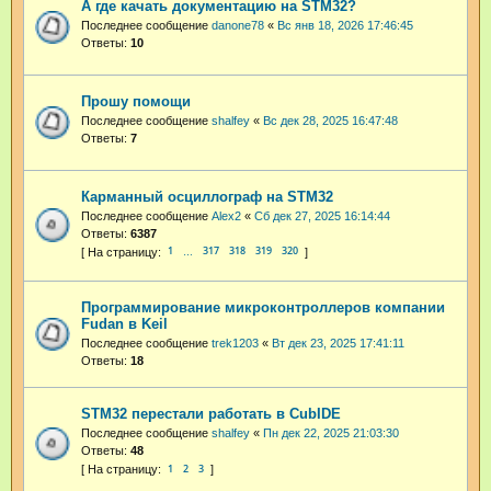
А где качать документацию на STM32?
Последнее сообщение
danone78
«
Вс янв 18, 2026 17:46:45
Ответы:
10
Прошу помощи
Последнее сообщение
shalfey
«
Вс дек 28, 2025 16:47:48
Ответы:
7
Карманный осциллограф на STM32
Последнее сообщение
Alex2
«
Сб дек 27, 2025 16:14:44
Ответы:
6387
1
317
318
319
320
…
Программирование микроконтроллеров компании
Fudan в Keil
Последнее сообщение
trek1203
«
Вт дек 23, 2025 17:41:11
Ответы:
18
STM32 перестали работать в CubIDE
Последнее сообщение
shalfey
«
Пн дек 22, 2025 21:03:30
Ответы:
48
1
2
3