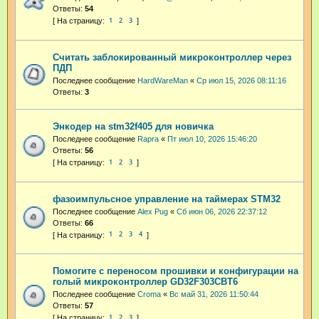
Ответы:
54
1
2
3
Считать заблокированный микроконтроллер через
ПДП
Последнее сообщение
HardWareMan
«
Ср июл 15, 2026 08:11:16
Ответы:
3
Энкодер на stm32f405 для новичка
Последнее сообщение
Rapra
«
Пт июл 10, 2026 15:46:20
Ответы:
56
1
2
3
фазоимпульсное управление на таймерах STM32
Последнее сообщение
Alex Pug
«
Сб июн 06, 2026 22:37:12
Ответы:
66
1
2
3
4
Помогите с переносом прошивки и конфигурации на
голый микроконтроллер GD32F303CBT6
Последнее сообщение
Croma
«
Вс май 31, 2026 11:50:44
Ответы:
57
1
2
3