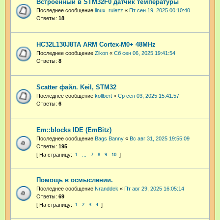
Встроенный в STM32F0 датчик температуры
Последнее сообщение
linux_rulezz
«
Пт сен 19, 2025 00:10:40
Ответы:
18
HC32L130J8TA ARM Cortex-M0+ 48MHz
Последнее сообщение
Zikon
«
Сб сен 06, 2025 19:41:54
Ответы:
8
Scatter файл. Keil, STM32
Последнее сообщение
kollbert
«
Ср сен 03, 2025 15:41:57
Ответы:
6
Em::blocks IDE (EmBitz)
Последнее сообщение
Bags Banny
«
Вс авг 31, 2025 19:55:09
Ответы:
195
1
7
8
9
10
…
Помощь в осмыслении.
Последнее сообщение
Nranddek
«
Пт авг 29, 2025 16:05:14
Ответы:
69
1
2
3
4