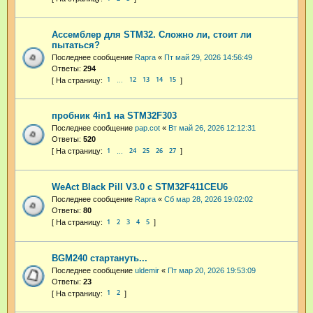
Ассемблер для STM32. Сложно ли, стоит ли
пытаться?
Последнее сообщение
Rapra
«
Пт май 29, 2026 14:56:49
Ответы:
294
1
12
13
14
15
…
пробник 4in1 на STM32F303
Последнее сообщение
pap.cot
«
Вт май 26, 2026 12:12:31
Ответы:
520
1
24
25
26
27
…
WeAct Black Pill V3.0 с STM32F411CEU6
Последнее сообщение
Rapra
«
Сб мар 28, 2026 19:02:02
Ответы:
80
1
2
3
4
5
BGM240 стартануть...
Последнее сообщение
uldemir
«
Пт мар 20, 2026 19:53:09
Ответы:
23
1
2