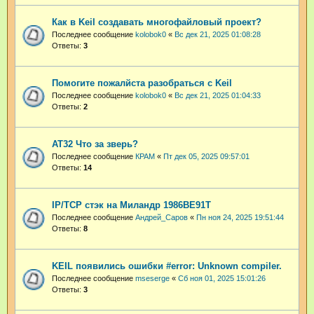
Как в Keil создавать многофайловый проект?
Последнее сообщение
kolobok0
«
Вс дек 21, 2025 01:08:28
Ответы:
3
Помогите пожалйста разобраться с Keil
Последнее сообщение
kolobok0
«
Вс дек 21, 2025 01:04:33
Ответы:
2
AT32 Что за зверь?
Последнее сообщение
КРАМ
«
Пт дек 05, 2025 09:57:01
Ответы:
14
IP/TCP стэк на Миландр 1986ВЕ91Т
Последнее сообщение
Андрей_Саров
«
Пн ноя 24, 2025 19:51:44
Ответы:
8
KEIL появились ошибки #error: Unknown compiler.
Последнее сообщение
mseserge
«
Сб ноя 01, 2025 15:01:26
Ответы:
3