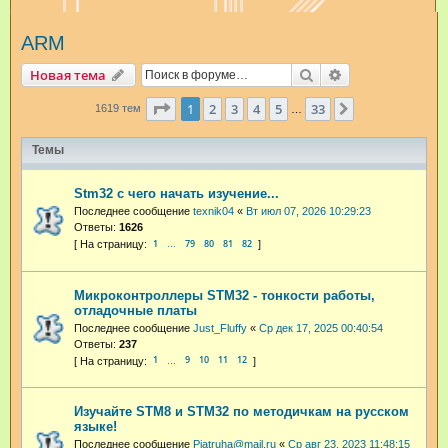
и
ARM
с
к
Поиск
Расширенный п
Новая тема
Страница
1
из
33
1
2
3
4
5
33
След.
1619 тем
…
Темы
Stm32 с чего начать изучение...
Последнее сообщение
texnik04
«
Вт июл 07, 2026 10:29:23
Ответы:
1626
1
79
80
81
82
…
Микроконтроллеры STM32 - тонкости работы,
отладочные платы
Последнее сообщение
Just_Fluffy
«
Ср дек 17, 2025 00:40:54
Ответы:
237
1
9
10
11
12
…
Изучайте STM8 и STM32 по методичкам на русском
языке!
Последнее сообщение
Pjatruha@mail.ru
«
Ср авг 23, 2023 11:48:15