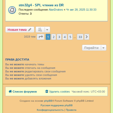
stm32g4 - SPI, чтение из DR
Последнее сообщение
AlanDrakes
«
Чт авг 28, 2025 11:30:33
Ответы:
3
Новая тема
Страница
1
из
33
1
2
3
4
5
33
След.
1619 тем
…
Перейти
ПРАВА ДОСТУПА
Вы
не можете
начинать темы
Вы
не можете
отвечать на сообщения
Вы
не можете
редактировать свои сообщения
Вы
не можете
удалять свои сообщения
Вы
не можете
добавлять вложения
Список форумов
Удалить cookies
Часовой пояс:
UTC+03:00
Создано на основе
phpBB
® Forum Software © phpBB Limited
Русская поддержка phpBB
Конфиденциальность
|
Правила