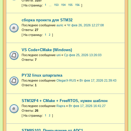
Ответы:
3107
1
153
154
155
156
…
сборка проекта для STM32
Последнее сообщение
auric
«
Чт фев 26, 2026 12:27:08
Ответы:
27
1
2
VS Code+CMake (Windows)
Последнее сообщение
uni
«
Ср фев 25, 2026 13:26:03
Ответы:
7
PY32 linux шпаргалка
Последнее сообщение
OlegarX-RUS
«
Вт фев 17, 2026 21:39:43
Ответы:
1
STM32F4 + CMake + FreeRTOS, нужен шаблон
Последнее сообщение
Rapra
«
Вт фев 17, 2026 16:41:27
Ответы:
26
1
2
STM8S103. Прерывание от ADC1