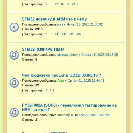
1
17
18
19
20
…
STM32 новичку в ARM что к чему
Последнее сообщение
jcxz
«
Чт окт 16, 2025 21:03:32
Ответы:
8918
1
443
444
445
446
…
STM32F030F4P6 TIM14
Последнее сообщение
aleksey chilov
«
Ср окт 15, 2025 08:13:05
Ответы:
5
Чем бюджетно прошить GD32F303RCT6 ?
Последнее сообщение
Аlex
«
Ср окт 01, 2025 16:44:49
Ответы:
22
1
2
PY32F002A (SOP8) - переключил тактирование на
HSE - это всё?
Последнее сообщение
smacorp
«
Пн сен 22, 2025 13:11:08
Ответы:
3