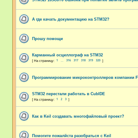
А где качать документацию на STM32?
Прошу помощи
Карманный осциллограф на STM32
1
316
317
318
319
320
…
Программирование микроконтроллеров компании Fu
STM32 перестали работать в CubIDE
1
2
3
Как в Keil создавать многофайловый проект?
Помогите пожалйста разобраться с Keil