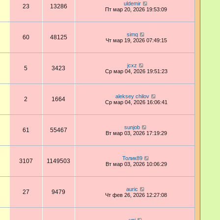
uldemir
23
13286
Пт мар 20, 2026 19:53:09
simq
60
48125
Чт мар 19, 2026 07:49:15
jcxz
5
3423
Ср мар 04, 2026 19:51:23
aleksey chilov
2
1664
Ср мар 04, 2026 16:06:41
sunjob
61
55467
Вт мар 03, 2026 17:19:29
Толик89
3107
1149503
Вт мар 03, 2026 10:06:29
auric
27
9479
Чт фев 26, 2026 12:27:08