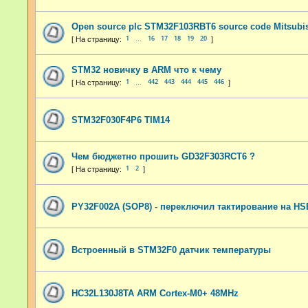
Open source plc STM32F103RBT6 source code Mitsubi
1
16
17
18
19
20
…
STM32 новичку в ARM что к чему
1
442
443
444
445
446
…
STM32F030F4P6 TIM14
Чем бюджетно прошить GD32F303RCT6 ?
1
2
PY32F002A (SOP8) - переключил тактирование на HSE
Встроенный в STM32F0 датчик температуры
HC32L130J8TA ARM Cortex-M0+ 48MHz