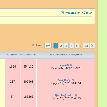
Регистрация
Вход
Страница
1
из
33
1
2
3
4
5
33
След.
1619 тем
…
ОТВЕТЫ
ПРОСМОТРЫ
ПОСЛЕДНЕЕ СООБЩЕНИЕ
texnik04
1626
554139
Вт июл 07, 2026 10:29:23
Just_Fluffy
237
305968
Ср дек 17, 2025 00:40:54
Pjatruha@mail.ru
54
185266
Ср авг 23, 2023 11:48:15