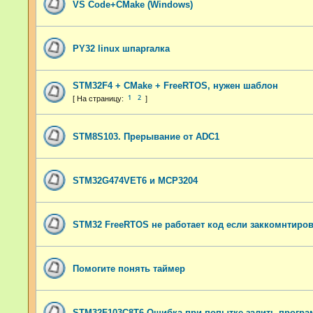
VS Code+CMake (Windows)
PY32 linux шпаргалка
STM32F4 + CMake + FreeRTOS, нужен шаблон
1
2
STM8S103. Прерывание от ADC1
STM32G474VET6 и MCP3204
STM32 FreeRTOS не работает код если заккомнтиров
Помогите понять таймер
STM32F103C8T6 Ошибка при попытке залить програ