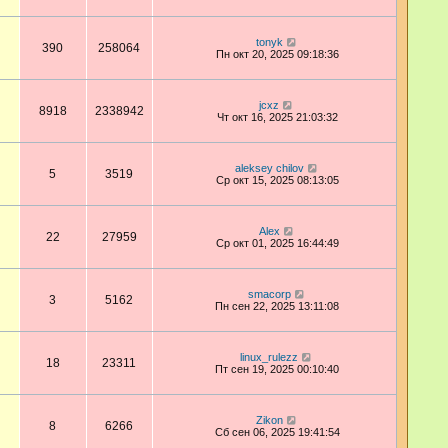
tonyk
390
258064
Пн окт 20, 2025 09:18:36
jcxz
8918
2338942
Чт окт 16, 2025 21:03:32
aleksey chilov
5
3519
Ср окт 15, 2025 08:13:05
Аlex
22
27959
Ср окт 01, 2025 16:44:49
smacorp
3
5162
Пн сен 22, 2025 13:11:08
linux_rulezz
18
23311
Пт сен 19, 2025 00:10:40
Zikon
8
6266
Сб сен 06, 2025 19:41:54