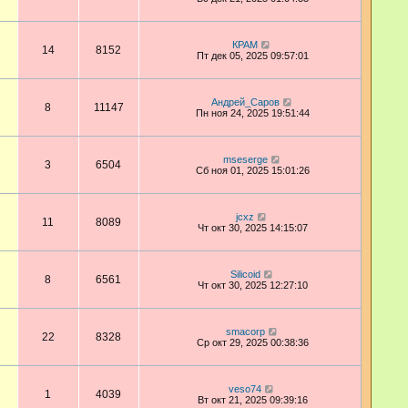
КРАМ
14
8152
Пт дек 05, 2025 09:57:01
Андрей_Саров
8
11147
Пн ноя 24, 2025 19:51:44
mseserge
3
6504
Сб ноя 01, 2025 15:01:26
jcxz
11
8089
Чт окт 30, 2025 14:15:07
Silicoid
8
6561
Чт окт 30, 2025 12:27:10
smacorp
22
8328
Ср окт 29, 2025 00:38:36
veso74
1
4039
Вт окт 21, 2025 09:39:16