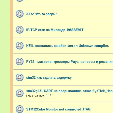
AT32 Что за зверь?
IP/TCP стэк на Миландр 1986ВЕ91Т
KEIL появились ошибки #error: Unknown compiler.
PY32 - микроконтроллеры Puya, вопросы и решени
stm32 как сделать задержку
stm32g431 UART на прерываниях, отказ SysTick_Han
1
2
STM32Cube Monitor not connected JTAG