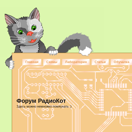
Главная
Схемы
Лаборатория
Статьи
Обучалка
Форум РадиоКот
Здесь можно немножко помяукать :)