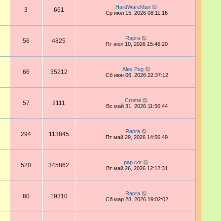
HardWareMan
3
661
Ср июл 15, 2026 08:11:16
Rapra
56
4825
Пт июл 10, 2026 15:46:20
Alex Pug
66
35212
Сб июн 06, 2026 22:37:12
Croma
57
2111
Вс май 31, 2026 11:50:44
Rapra
294
113845
Пт май 29, 2026 14:56:49
pap.cot
520
345862
Вт май 26, 2026 12:12:31
Rapra
80
19310
Сб мар 28, 2026 19:02:02