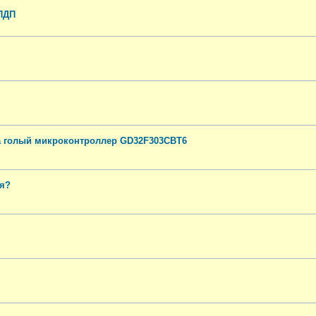
ПДП
а голый микроконтроллер GD32F303CBT6
ся?