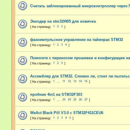
Считать заблокированный микроконтроллер через 
Энкодер на stm32f405 для новичка
1
2
3
фазоимпульсное управление на таймерах STM32
1
2
3
4
Помогите с переносом прошивки и конфигурации н
1
2
3
Ассемблер для STM32. Сложно ли, стоит ли пытать
1
11
12
13
14
15
…
пробник 4in1 на STM32F303
1
23
24
25
26
27
…
WeAct Black Pill V3.0 с STM32F411CEU6
1
2
3
4
5