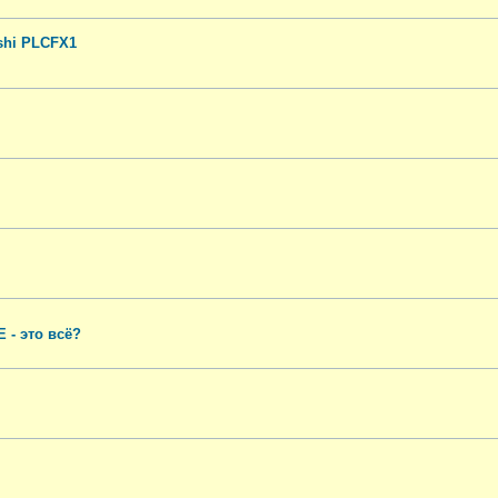
shi PLCFX1
 - это всё?