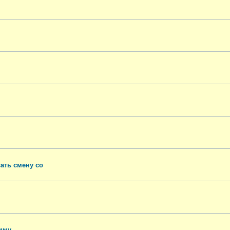
ать смену со
мму