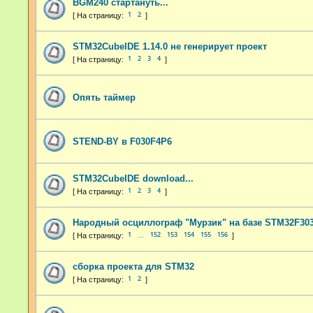
BGM240 стартануть...
1
2
STM32CubeIDE 1.14.0 не генерирует проект
1
2
3
4
Опять таймер
STEND-BY в F030F4P6
STM32CubeIDE download...
1
2
3
4
Народный осциллограф "Мурзик" на базе STM32F303
1
152
153
154
155
156
…
сборка проекта для STM32
1
2