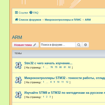
Ссылки
FAQ
Список форумов
Микроконтроллеры и ПЛИС
ARM
ARM
Поиск
Расширенн
Новая тема
ТЕМЫ
Stm32 с чего начать изучение...
1
78
79
80
81
82
…
Микроконтроллеры STM32 - тонкости работы, отла
1
8
9
10
11
12
…
Изучайте STM8 и STM32 по методичкам на русском 
1
2
3