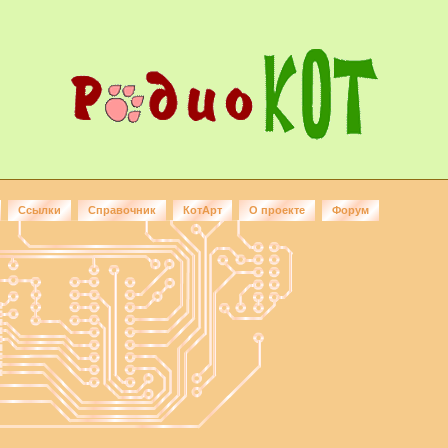
Ссылки
Справочник
КотАрт
О проекте
Форум