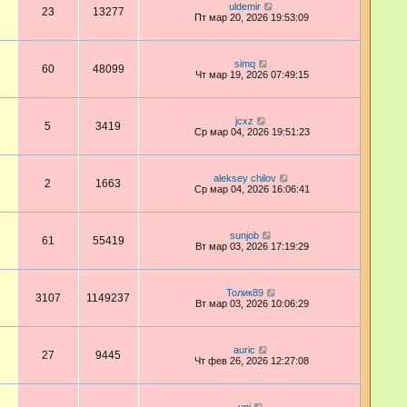
uldemir
23
13277
Пт мар 20, 2026 19:53:09
simq
60
48099
Чт мар 19, 2026 07:49:15
jcxz
5
3419
Ср мар 04, 2026 19:51:23
aleksey chilov
2
1663
Ср мар 04, 2026 16:06:41
sunjob
61
55419
Вт мар 03, 2026 17:19:29
Толик89
3107
1149237
Вт мар 03, 2026 10:06:29
auric
27
9445
Чт фев 26, 2026 12:27:08