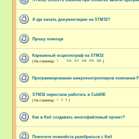
А где качать документацию на STM32?
Прошу помощи
Карманный осциллограф на STM32
1
316
317
318
319
320
…
Программирование микроконтроллеров компании Fu
STM32 перестали работать в CubIDE
1
2
3
Как в Keil создавать многофайловый проект?
Помогите пожалйста разобраться с Keil