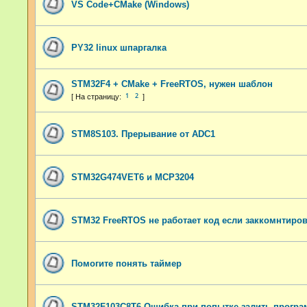
VS Code+CMake (Windows)
PY32 linux шпаргалка
STM32F4 + CMake + FreeRTOS, нужен шаблон
1
2
STM8S103. Прерывание от ADC1
STM32G474VET6 и MCP3204
STM32 FreeRTOS не работает код если заккомнтиров
Помогите понять таймер
STM32F103C8T6 Ошибка при попытке залить програ