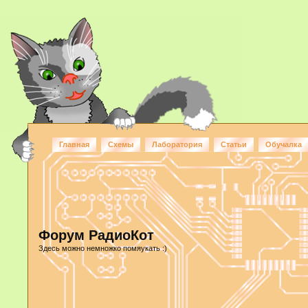
Главная
Схемы
Лаборатория
Статьи
Обучалка
Форум РадиоКот
Здесь можно немножко помяукать :)