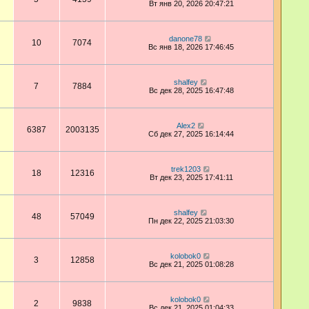
Вт янв 20, 2026 20:47:21
danone78
10
7074
Вс янв 18, 2026 17:46:45
shalfey
7
7884
Вс дек 28, 2025 16:47:48
Alex2
6387
2003135
Сб дек 27, 2025 16:14:44
trek1203
18
12316
Вт дек 23, 2025 17:41:11
shalfey
48
57049
Пн дек 22, 2025 21:03:30
kolobok0
3
12858
Вс дек 21, 2025 01:08:28
kolobok0
2
9838
Вс дек 21, 2025 01:04:33