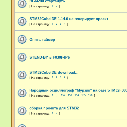
BGM240 стартануть...
1
2
STM32CubeIDE 1.14.0 не генерирует проект
1
2
3
4
Опять таймер
STEND-BY в F030F4P6
STM32CubeIDE download...
1
2
3
4
Народный осциллограф "Мурзик" на базе STM32F303
1
152
153
154
155
156
…
сборка проекта для STM32
1
2