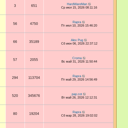
HardWareMan
3
651
Ср июл 15, 2026 08:11:16
Rapra
56
4750
Пт июл 10, 2026 15:46:20
Alex Pug
66
35189
Сб июн 06, 2026 22:37:12
Croma
57
2055
Вс май 31, 2026 11:50:44
Rapra
294
113704
Пт май 29, 2026 14:56:49
pap.cot
520
345676
Вт май 26, 2026 12:12:31
Rapra
80
19204
Сб мар 28, 2026 19:02:02