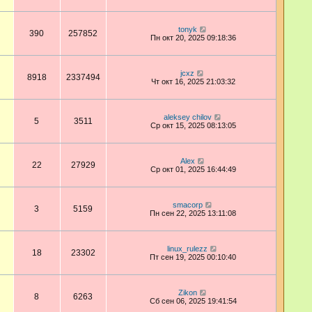
tonyk
390
257852
Пн окт 20, 2025 09:18:36
jcxz
8918
2337494
Чт окт 16, 2025 21:03:32
aleksey chilov
5
3511
Ср окт 15, 2025 08:13:05
Аlex
22
27929
Ср окт 01, 2025 16:44:49
smacorp
3
5159
Пн сен 22, 2025 13:11:08
linux_rulezz
18
23302
Пт сен 19, 2025 00:10:40
Zikon
8
6263
Сб сен 06, 2025 19:41:54