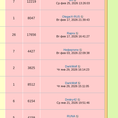
uni
7
12219
Ср фев 25, 2026 13:26:03
OlegarX-RUS
1
8047
Вт фев 17, 2026 21:39:43
Rapra
26
17656
Вт фев 17, 2026 16:41:27
Нефертити
7
4427
Вт фев 03, 2026 22:09:38
DarkWolf
2
3825
Чт янв 29, 2026 16:14:23
DarkWolf
1
8512
Чт янв 29, 2026 15:11:05
Dmitry42
6
6154
Ср янв 21, 2026 19:51:46
RUNA
5
4159