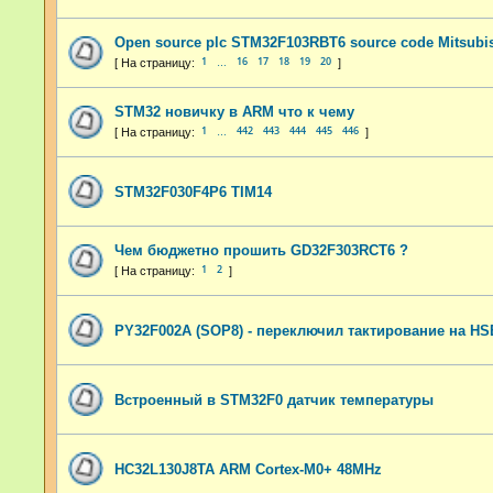
Open source plc STM32F103RBT6 source code Mitsubi
1
16
17
18
19
20
…
STM32 новичку в ARM что к чему
1
442
443
444
445
446
…
STM32F030F4P6 TIM14
Чем бюджетно прошить GD32F303RCT6 ?
1
2
PY32F002A (SOP8) - переключил тактирование на HSE
Встроенный в STM32F0 датчик температуры
HC32L130J8TA ARM Cortex-M0+ 48MHz