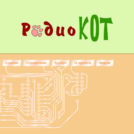
Ссылки
Справочник
КотАрт
О проекте
Форум