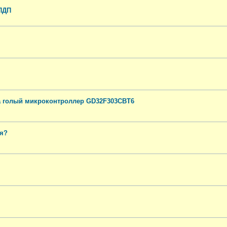
ПДП
а голый микроконтроллер GD32F303CBT6
ся?