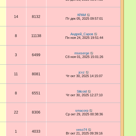
КРАМ
14
8132
Пт дек 05, 2025 09:57:01
Андрей_Саров
8
11138
Пн ноя 24, 2025 19:51:44
mseserge
3
6499
Сб ноя 01, 2025 15:01:26
jcxz
11
8081
Чт окт 30, 2025 14:15:07
Silicoid
8
6551
Чт окт 30, 2025 12:27:10
smacorp
22
8306
Ср окт 29, 2025 00:38:36
veso74
1
4033
Вт окт 21, 2025 09:39:16