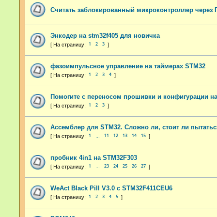
Считать заблокированный микроконтроллер через 
Энкодер на stm32f405 для новичка
1
2
3
фазоимпульсное управление на таймерах STM32
1
2
3
4
Помогите с переносом прошивки и конфигурации н
1
2
3
Ассемблер для STM32. Сложно ли, стоит ли пытать
1
11
12
13
14
15
…
пробник 4in1 на STM32F303
1
23
24
25
26
27
…
WeAct Black Pill V3.0 с STM32F411CEU6
1
2
3
4
5