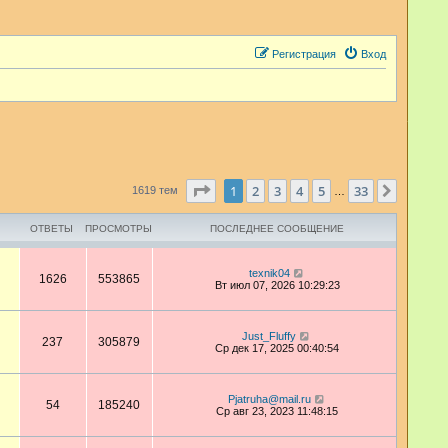
Регистрация
Вход
Страница
1
из
33
1
2
3
4
5
33
След.
1619 тем
…
ОТВЕТЫ
ПРОСМОТРЫ
ПОСЛЕДНЕЕ СООБЩЕНИЕ
texnik04
1626
553865
Вт июл 07, 2026 10:29:23
Just_Fluffy
237
305879
Ср дек 17, 2025 00:40:54
Pjatruha@mail.ru
54
185240
Ср авг 23, 2023 11:48:15