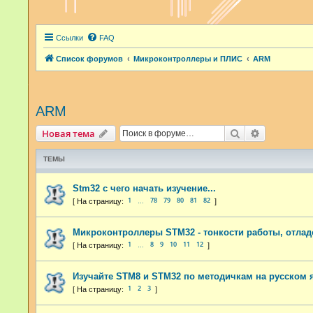
Ссылки
FAQ
Список форумов
Микроконтроллеры и ПЛИС
ARM
ARM
Поиск
Расширенн
Новая тема
ТЕМЫ
Stm32 с чего начать изучение...
1
78
79
80
81
82
…
Микроконтроллеры STM32 - тонкости работы, отла
1
8
9
10
11
12
…
Изучайте STM8 и STM32 по методичкам на русском 
1
2
3