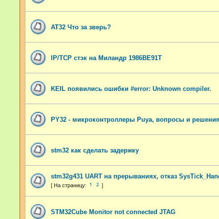
AT32 Что за зверь?
IP/TCP стэк на Миландр 1986ВЕ91Т
KEIL появились ошибки #error: Unknown compiler.
PY32 - микроконтроллеры Puya, вопросы и решени
stm32 как сделать задержку
stm32g431 UART на прерываниях, отказ SysTick_Han
1
2
STM32Cube Monitor not connected JTAG