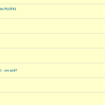
shi PLCFX1
 - это всё?