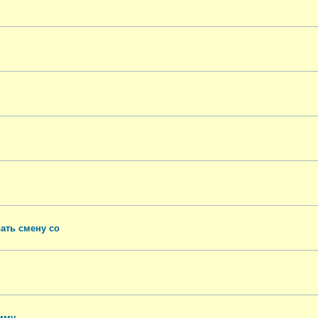
ать смену со
мму