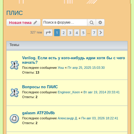
и
ПЛИС
с
к
Поиск
Расширенный п
Новая тема
Страница
1
из
7
1
2
3
4
5
7
След.
327 тем
…
Темы
Verilog. Если есть у кого-нибудь идеи хотя бы с чего
начать?
Последнее сообщение
Уош
«
Пт апр 25, 2025 15:03:30
Ответы:
13
Вопросы по ПАИС
Последнее сообщение
Engineer_Keen
«
Вт авг 19, 2014 20:33:41
Ответы:
2
galasm ATF20v8b
Последнее сообщение
Александр Д.
«
Пн авг 03, 2026 18:22:41
Ответы:
2