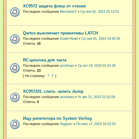
XC9572 защита флеш от чтения
Последнее сообщение
MechanicV
«
Ср ноя 01, 2023 20:13:01
Qartus выключает примитивы LATCH
Последнее сообщение
Gudd-Head
«
Ср ноя 01, 2023 19:46:30
Ответы:
16
RC-цепочка для такта
Последнее сообщение
asvhmao
«
Ср окт 18, 2023 01:01:05
Ответы:
23
1
2
XC9572XL слить- залить dump
Последнее сообщение
asvhmao
«
Чт авг 31, 2023 21:02:59
Ответы:
4
Ищу репетитора по System Verilog
Последнее сообщение
Ледокот
«
Пн июл 17, 2023 16:22:55