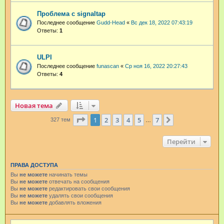
Проблема с signaltap
Последнее сообщение
Gudd-Head
«
Вс дек 18, 2022 07:43:19
Ответы:
1
ULPI
Последнее сообщение
funascan
«
Ср ноя 16, 2022 20:27:43
Ответы:
4
Новая тема
Страница
1
из
7
1
2
3
4
5
7
След.
327 тем
…
Перейти
ПРАВА ДОСТУПА
Вы
не можете
начинать темы
Вы
не можете
отвечать на сообщения
Вы
не можете
редактировать свои сообщения
Вы
не можете
удалять свои сообщения
Вы
не можете
добавлять вложения