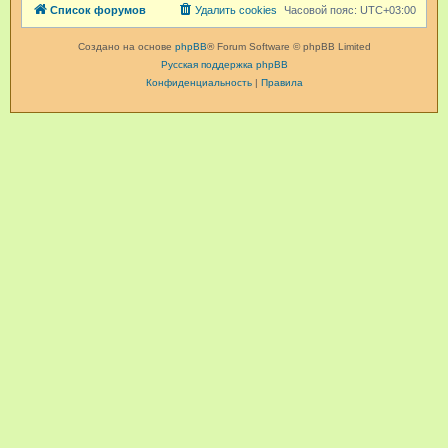
Список форумов
Удалить cookies
Часовой пояс:
UTC+03:00
Создано на основе
phpBB
® Forum Software © phpBB Limited
Русская поддержка phpBB
Конфиденциальность
|
Правила