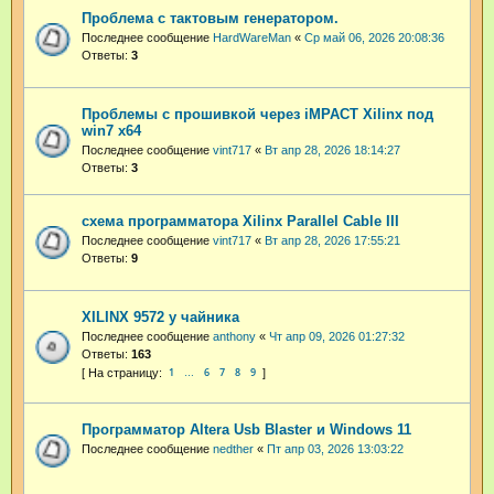
Проблема с тактовым генератором.
Последнее сообщение
HardWareMan
«
Ср май 06, 2026 20:08:36
Ответы:
3
Проблемы с прошивкой через iMPACT Xilinx под
win7 x64
Последнее сообщение
vint717
«
Вт апр 28, 2026 18:14:27
Ответы:
3
схема программатора Xilinx Parallel Cable III
Последнее сообщение
vint717
«
Вт апр 28, 2026 17:55:21
Ответы:
9
XILINX 9572 у чайника
Последнее сообщение
anthony
«
Чт апр 09, 2026 01:27:32
Ответы:
163
1
6
7
8
9
…
Программатор Altera Usb Blaster и Windows 11
Последнее сообщение
nedther
«
Пт апр 03, 2026 13:03:22