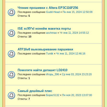
Чтение прошивки с Altera EP3C116F256
Последнее сообщение
Gudd-Head
«
Пн янв 15, 2024 12:50:09
Ответы:
5
ISE xc95*xl нонейм макетка порты
Последнее сообщение
asvhmao
«
Чт янв 11, 2024 14:55:12
Ответы:
10
ATF16v8 выковыривание паршивки
Последнее сообщение
Tuntik
«
Чт янв 11, 2024 12:46:16
Помогите найти даташит LD2410
Последнее сообщение
Игорь_396
«
Ср янв 03, 2024 23:23:20
Ответы:
1
Самый дешёвый плис
Последнее сообщение
Борис5132
«
Пн ноя 20, 2023 13:07:00
Ответы:
7