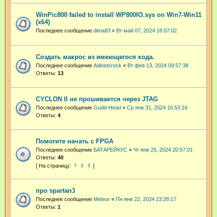
WinPic800 failed to install WP800IO.sys on Win7-Win11
(x64)
Последнее сообщение
dima83
«
Вт май 07, 2024 16:07:02
Создать макрос из имеющегося кода.
Последнее сообщение
Adinetsrock
«
Вт фев 13, 2024 09:57:38
Ответы:
13
CYCLON II не прошивается через JTAG
Последнее сообщение
Gudd-Head
«
Ср янв 31, 2024 16:53:16
Ответы:
4
Помогите начать с FPGA
Последнее сообщение
БАТАРЕЙКУС
«
Чт янв 25, 2024 20:57:01
Ответы:
40
1
2
3
про spartan3
Последнее сообщение
Meteor
«
Пн янв 22, 2024 23:28:17
Ответы:
1