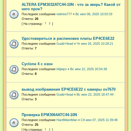
ALTERA EPM3032ATC44-10N - что за зверь? Какой от
него прок?
Последнее сообщение
neitrino777
«
Вс июл 06, 2025 10:03:33
Ответы:
26
1
2
Удостовериться в распиновке платы EP4CE6E22
Последнее сообщение
Gudd-Head
«
Чт июн 26, 2025 10:28:21
Ответы:
7
Cyclone 4 с озон
Последнее сообщение
Ифирэ
«
Вс июн 22, 2025 20:54:38
Ответы:
8
вывод изображения EP4CE6E22 с камеры ov7670
Последнее сообщение
Gudd-Head
«
Вс июн 22, 2025 18:47:44
Ответы:
3
Проверка EPM3064ATC44-10N
Последнее сообщение
HardWareMan
«
Сб июн 07, 2025 11:39:48
Ответы:
25
1
2