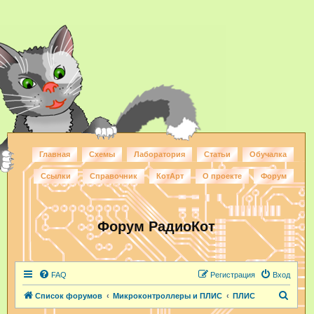
Главная
Схемы
Лаборатория
Статьи
Обучалка
Ссылки
Справочник
КотАрт
О проекте
Форум
Форум РадиоКот
FAQ
Регистрация
Вход
П
Список форумов
Микроконтроллеры и ПЛИС
ПЛИС
о