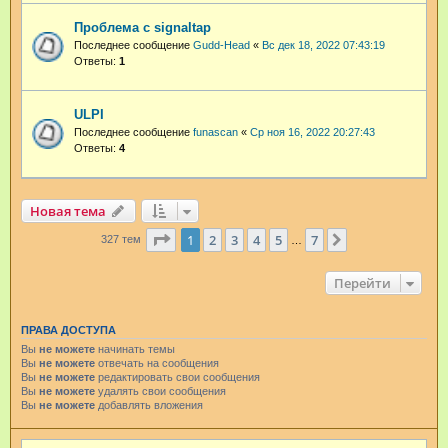
Проблема с signaltap
Последнее сообщение
Gudd-Head
«
Вс дек 18, 2022 07:43:19
Ответы:
1
ULPI
Последнее сообщение
funascan
«
Ср ноя 16, 2022 20:27:43
Ответы:
4
Новая тема
Страница
1
из
7
1
2
3
4
5
7
След.
327 тем
…
Перейти
ПРАВА ДОСТУПА
Вы
не можете
начинать темы
Вы
не можете
отвечать на сообщения
Вы
не можете
редактировать свои сообщения
Вы
не можете
удалять свои сообщения
Вы
не можете
добавлять вложения