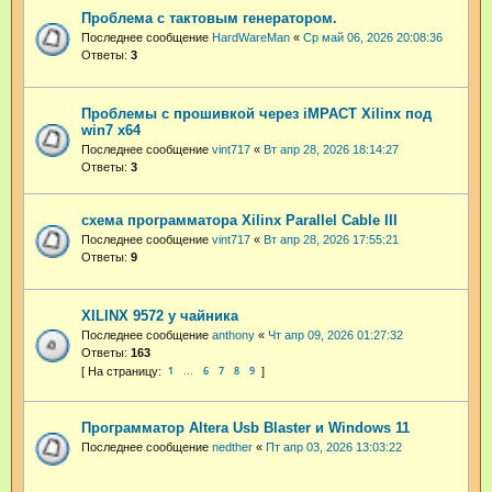
Проблема с тактовым генератором.
Последнее сообщение
HardWareMan
«
Ср май 06, 2026 20:08:36
Ответы:
3
Проблемы с прошивкой через iMPACT Xilinx под
win7 x64
Последнее сообщение
vint717
«
Вт апр 28, 2026 18:14:27
Ответы:
3
схема программатора Xilinx Parallel Cable III
Последнее сообщение
vint717
«
Вт апр 28, 2026 17:55:21
Ответы:
9
XILINX 9572 у чайника
Последнее сообщение
anthony
«
Чт апр 09, 2026 01:27:32
Ответы:
163
1
6
7
8
9
…
Программатор Altera Usb Blaster и Windows 11
Последнее сообщение
nedther
«
Пт апр 03, 2026 13:03:22