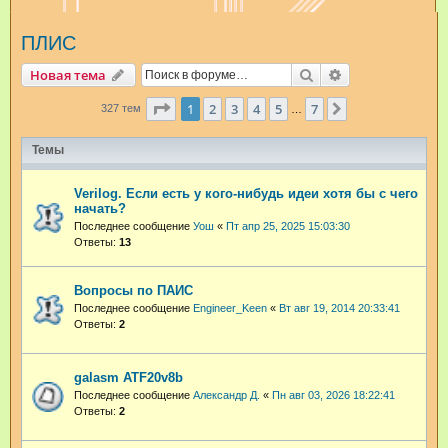
и
ПЛИС
с
к
Поиск
Расширенный п
Новая тема
Страница
1
из
7
1
2
3
4
5
7
След.
327 тем
…
Темы
Verilog. Если есть у кого-нибудь идеи хотя бы с чего
начать?
Последнее сообщение
Уош
«
Пт апр 25, 2025 15:03:30
Ответы:
13
Вопросы по ПАИС
Последнее сообщение
Engineer_Keen
«
Вт авг 19, 2014 20:33:41
Ответы:
2
galasm ATF20v8b
Последнее сообщение
Александр Д.
«
Пн авг 03, 2026 18:22:41
Ответы:
2