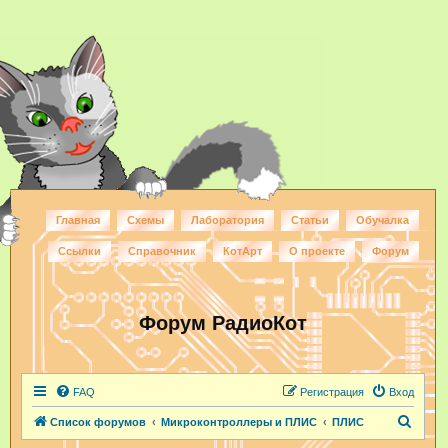
Главная
Схемы
Лаборатория
Статьи
Обучалка
Ссылки
Справочник
КотАрт
О проекте
Форум
Форум РадиоКот
FAQ
Регистрация
Вход
П
Список форумов
Микроконтроллеры и ПЛИС
ПЛИС
о