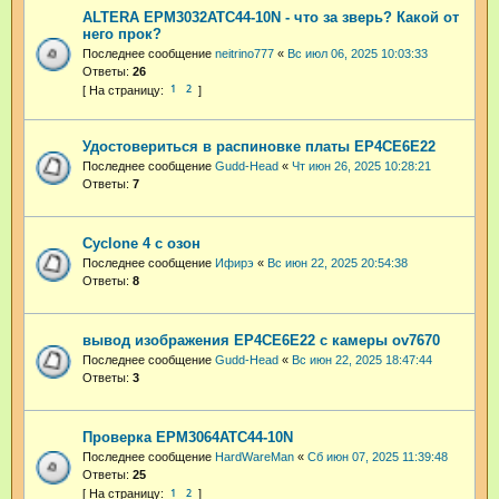
ALTERA EPM3032ATC44-10N - что за зверь? Какой от
него прок?
Последнее сообщение
neitrino777
«
Вс июл 06, 2025 10:03:33
Ответы:
26
1
2
Удостовериться в распиновке платы EP4CE6E22
Последнее сообщение
Gudd-Head
«
Чт июн 26, 2025 10:28:21
Ответы:
7
Cyclone 4 с озон
Последнее сообщение
Ифирэ
«
Вс июн 22, 2025 20:54:38
Ответы:
8
вывод изображения EP4CE6E22 с камеры ov7670
Последнее сообщение
Gudd-Head
«
Вс июн 22, 2025 18:47:44
Ответы:
3
Проверка EPM3064ATC44-10N
Последнее сообщение
HardWareMan
«
Сб июн 07, 2025 11:39:48
Ответы:
25
1
2