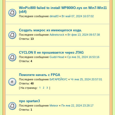
WinPic800 failed to install WP800IO.sys on Win7-Win11
(x64)
Последнее сообщение
dima83
«
Вт май 07, 2024 16:07:02
Создать макрос из имеющегося кода.
Последнее сообщение
Adinetsrock
«
Вт фев 13, 2024 09:57:38
Ответы:
13
CYCLON II не прошивается через JTAG
Последнее сообщение
Gudd-Head
«
Ср янв 31, 2024 16:53:16
Ответы:
4
Помогите начать с FPGA
Последнее сообщение
БАТАРЕЙКУС
«
Чт янв 25, 2024 20:57:01
Ответы:
40
1
2
3
про spartan3
Последнее сообщение
Meteor
«
Пн янв 22, 2024 23:28:17
Ответы:
1