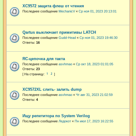
XC9572 защита флеш от чтения
Последнее сообщение
MechanicV
«
Ср ноя 01, 2023 20:13:01
Qartus выключает примитивы LATCH
Последнее сообщение
Gudd-Head
«
Ср ноя 01, 2023 19:46:30
Ответы:
16
RC-цепочка для такта
Последнее сообщение
asvhmao
«
Ср окт 18, 2023 01:01:05
Ответы:
23
1
2
XC9572XL слить- залить dump
Последнее сообщение
asvhmao
«
Чт авг 31, 2023 21:02:59
Ответы:
4
Ищу репетитора по System Verilog
Последнее сообщение
Ледокот
«
Пн июл 17, 2023 16:22:55