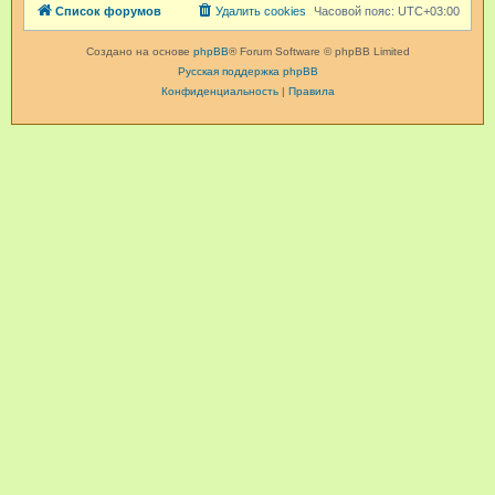
Список форумов
Удалить cookies
Часовой пояс:
UTC+03:00
Создано на основе
phpBB
® Forum Software © phpBB Limited
Русская поддержка phpBB
Конфиденциальность
|
Правила