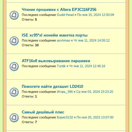
Чтение прошивки с Altera EP3C116F256
Последнее сообщение
Gudd-Head
«
Пн янв 15, 2024 12:50:09
Ответы:
5
ISE xc95*xl нонейм макетка порты
Последнее сообщение
asvhmao
«
Чт янв 11, 2024 14:55:12
Ответы:
10
ATF16v8 выковыривание паршивки
Последнее сообщение
Tuntik
«
Чт янв 11, 2024 12:46:16
Помогите найти даташит LD2410
Последнее сообщение
Игорь_396
«
Ср янв 03, 2024 23:23:20
Ответы:
1
Самый дешёвый плис
Последнее сообщение
Борис5132
«
Пн ноя 20, 2023 13:07:00
Ответы:
7