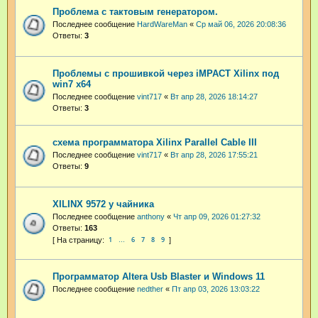
Проблема с тактовым генератором.
Последнее сообщение
HardWareMan
«
Ср май 06, 2026 20:08:36
Ответы:
3
Проблемы с прошивкой через iMPACT Xilinx под
win7 x64
Последнее сообщение
vint717
«
Вт апр 28, 2026 18:14:27
Ответы:
3
схема программатора Xilinx Parallel Cable III
Последнее сообщение
vint717
«
Вт апр 28, 2026 17:55:21
Ответы:
9
XILINX 9572 у чайника
Последнее сообщение
anthony
«
Чт апр 09, 2026 01:27:32
Ответы:
163
1
6
7
8
9
…
Программатор Altera Usb Blaster и Windows 11
Последнее сообщение
nedther
«
Пт апр 03, 2026 13:03:22