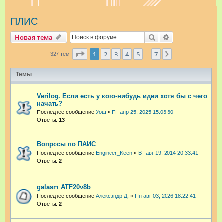
и
ПЛИС
с
к
Поиск
Расширенный п
Новая тема
Страница
1
из
7
1
2
3
4
5
7
След.
327 тем
…
Темы
Verilog. Если есть у кого-нибудь идеи хотя бы с чего
начать?
Последнее сообщение
Уош
«
Пт апр 25, 2025 15:03:30
Ответы:
13
Вопросы по ПАИС
Последнее сообщение
Engineer_Keen
«
Вт авг 19, 2014 20:33:41
Ответы:
2
galasm ATF20v8b
Последнее сообщение
Александр Д.
«
Пн авг 03, 2026 18:22:41
Ответы:
2