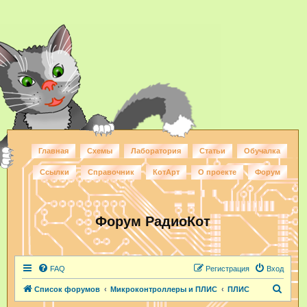
Главная
Схемы
Лаборатория
Статьи
Обучалка
Ссылки
Справочник
КотАрт
О проекте
Форум
Форум РадиоКот
FAQ
Регистрация
Вход
П
Список форумов
Микроконтроллеры и ПЛИС
ПЛИС
о