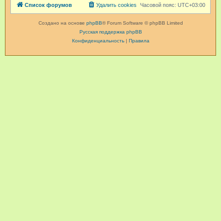
Список форумов
Удалить cookies
Часовой пояс:
UTC+03:00
Создано на основе
phpBB
® Forum Software © phpBB Limited
Русская поддержка phpBB
Конфиденциальность
|
Правила