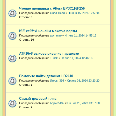
Чтение прошивки с Altera EP3C116F256
Последнее сообщение
Gudd-Head
«
Пн янв 15, 2024 12:50:09
Ответы:
5
ISE xc95*xl нонейм макетка порты
Последнее сообщение
asvhmao
«
Чт янв 11, 2024 14:55:12
Ответы:
10
ATF16v8 выковыривание паршивки
Последнее сообщение
Tuntik
«
Чт янв 11, 2024 12:46:16
Помогите найти даташит LD2410
Последнее сообщение
Игорь_396
«
Ср янв 03, 2024 23:23:20
Ответы:
1
Самый дешёвый плис
Последнее сообщение
Борис5132
«
Пн ноя 20, 2023 13:07:00
Ответы:
7