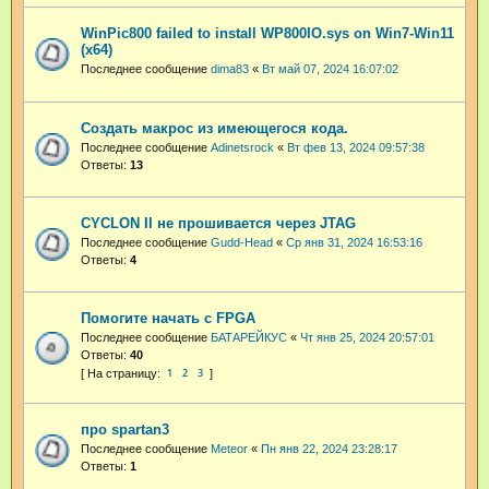
WinPic800 failed to install WP800IO.sys on Win7-Win11
(x64)
Последнее сообщение
dima83
«
Вт май 07, 2024 16:07:02
Создать макрос из имеющегося кода.
Последнее сообщение
Adinetsrock
«
Вт фев 13, 2024 09:57:38
Ответы:
13
CYCLON II не прошивается через JTAG
Последнее сообщение
Gudd-Head
«
Ср янв 31, 2024 16:53:16
Ответы:
4
Помогите начать с FPGA
Последнее сообщение
БАТАРЕЙКУС
«
Чт янв 25, 2024 20:57:01
Ответы:
40
1
2
3
про spartan3
Последнее сообщение
Meteor
«
Пн янв 22, 2024 23:28:17
Ответы:
1