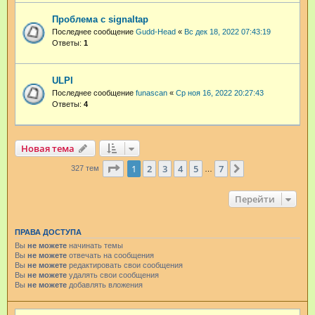
Проблема с signaltap
Последнее сообщение
Gudd-Head
«
Вс дек 18, 2022 07:43:19
Ответы:
1
ULPI
Последнее сообщение
funascan
«
Ср ноя 16, 2022 20:27:43
Ответы:
4
Новая тема
Страница
1
из
7
1
2
3
4
5
7
След.
327 тем
…
Перейти
ПРАВА ДОСТУПА
Вы
не можете
начинать темы
Вы
не можете
отвечать на сообщения
Вы
не можете
редактировать свои сообщения
Вы
не можете
удалять свои сообщения
Вы
не можете
добавлять вложения