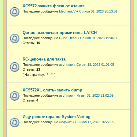
XC9572 защита флеш от чтения
Последнее сообщение
MechanicV
«
Ср ноя 01, 2023 20:13:01
Qartus выключает примитивы LATCH
Последнее сообщение
Gudd-Head
«
Ср ноя 01, 2023 19:46:30
Ответы:
16
RC-цепочка для такта
Последнее сообщение
asvhmao
«
Ср окт 18, 2023 01:01:05
Ответы:
23
1
2
XC9572XL слить- залить dump
Последнее сообщение
asvhmao
«
Чт авг 31, 2023 21:02:59
Ответы:
4
Ищу репетитора по System Verilog
Последнее сообщение
Ледокот
«
Пн июл 17, 2023 16:22:55