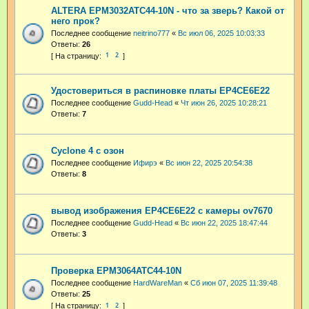
ALTERA EPM3032ATC44-10N - что за зверь? Какой от
него прок?
Последнее сообщение
neitrino777
«
Вс июл 06, 2025 10:03:33
Ответы:
26
1
2
Удостовериться в распиновке платы EP4CE6E22
Последнее сообщение
Gudd-Head
«
Чт июн 26, 2025 10:28:21
Ответы:
7
Cyclone 4 с озон
Последнее сообщение
Ифирэ
«
Вс июн 22, 2025 20:54:38
Ответы:
8
вывод изображения EP4CE6E22 с камеры ov7670
Последнее сообщение
Gudd-Head
«
Вс июн 22, 2025 18:47:44
Ответы:
3
Проверка EPM3064ATC44-10N
Последнее сообщение
HardWareMan
«
Сб июн 07, 2025 11:39:48
Ответы:
25
1
2