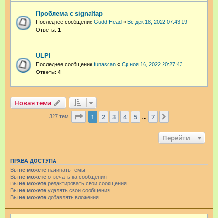
Проблема с signaltap
Последнее сообщение
Gudd-Head
«
Вс дек 18, 2022 07:43:19
Ответы:
1
ULPI
Последнее сообщение
funascan
«
Ср ноя 16, 2022 20:27:43
Ответы:
4
Новая тема
Страница
1
из
7
1
2
3
4
5
7
След.
327 тем
…
Перейти
ПРАВА ДОСТУПА
Вы
не можете
начинать темы
Вы
не можете
отвечать на сообщения
Вы
не можете
редактировать свои сообщения
Вы
не можете
удалять свои сообщения
Вы
не можете
добавлять вложения