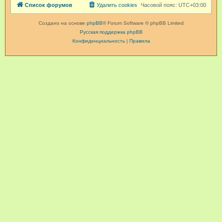
Список форумов
Удалить cookies
Часовой пояс:
UTC+03:00
Создано на основе
phpBB
® Forum Software © phpBB Limited
Русская поддержка phpBB
Конфиденциальность
|
Правила