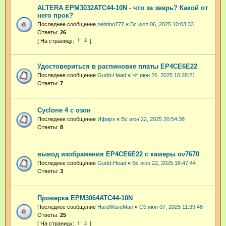
ALTERA EPM3032ATC44-10N - что за зверь? Какой от
него прок?
Последнее сообщение
neitrino777
«
Вс июл 06, 2025 10:03:33
Ответы:
26
1
2
Удостовериться в распиновке платы EP4CE6E22
Последнее сообщение
Gudd-Head
«
Чт июн 26, 2025 10:28:21
Ответы:
7
Cyclone 4 с озон
Последнее сообщение
Ифирэ
«
Вс июн 22, 2025 20:54:38
Ответы:
8
вывод изображения EP4CE6E22 с камеры ov7670
Последнее сообщение
Gudd-Head
«
Вс июн 22, 2025 18:47:44
Ответы:
3
Проверка EPM3064ATC44-10N
Последнее сообщение
HardWareMan
«
Сб июн 07, 2025 11:39:48
Ответы:
25
1
2