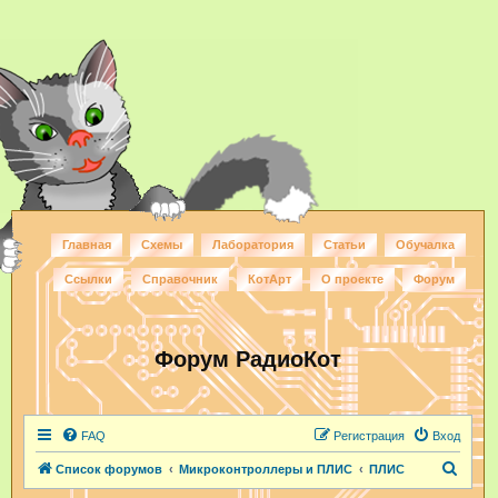
Главная
Схемы
Лаборатория
Статьи
Обучалка
Ссылки
Справочник
КотАрт
О проекте
Форум
Форум РадиоКот
FAQ
Регистрация
Вход
П
Список форумов
Микроконтроллеры и ПЛИС
ПЛИС
о