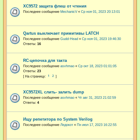
XC9572 защита флеш от чтения
Последнее сообщение
MechanicV
«
Ср ноя 01, 2023 20:13:01
Qartus выключает примитивы LATCH
Последнее сообщение
Gudd-Head
«
Ср ноя 01, 2023 19:46:30
Ответы:
16
RC-цепочка для такта
Последнее сообщение
asvhmao
«
Ср окт 18, 2023 01:01:05
Ответы:
23
1
2
XC9572XL слить- залить dump
Последнее сообщение
asvhmao
«
Чт авг 31, 2023 21:02:59
Ответы:
4
Ищу репетитора по System Verilog
Последнее сообщение
Ледокот
«
Пн июл 17, 2023 16:22:55