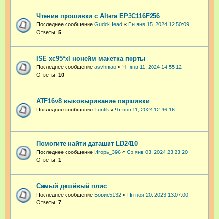
Чтение прошивки с Altera EP3C116F256
Последнее сообщение
Gudd-Head
«
Пн янв 15, 2024 12:50:09
Ответы:
5
ISE xc95*xl нонейм макетка порты
Последнее сообщение
asvhmao
«
Чт янв 11, 2024 14:55:12
Ответы:
10
ATF16v8 выковыривание паршивки
Последнее сообщение
Tuntik
«
Чт янв 11, 2024 12:46:16
Помогите найти даташит LD2410
Последнее сообщение
Игорь_396
«
Ср янв 03, 2024 23:23:20
Ответы:
1
Самый дешёвый плис
Последнее сообщение
Борис5132
«
Пн ноя 20, 2023 13:07:00
Ответы:
7