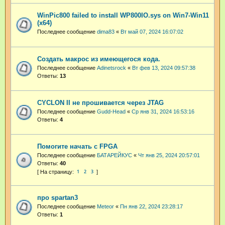
WinPic800 failed to install WP800IO.sys on Win7-Win11
(x64)
Последнее сообщение
dima83
«
Вт май 07, 2024 16:07:02
Создать макрос из имеющегося кода.
Последнее сообщение
Adinetsrock
«
Вт фев 13, 2024 09:57:38
Ответы:
13
CYCLON II не прошивается через JTAG
Последнее сообщение
Gudd-Head
«
Ср янв 31, 2024 16:53:16
Ответы:
4
Помогите начать с FPGA
Последнее сообщение
БАТАРЕЙКУС
«
Чт янв 25, 2024 20:57:01
Ответы:
40
1
2
3
про spartan3
Последнее сообщение
Meteor
«
Пн янв 22, 2024 23:28:17
Ответы:
1