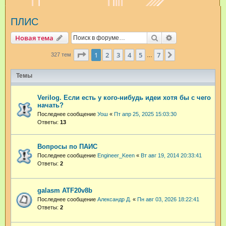
и
ПЛИС
с
к
Поиск
Расширенный п
Новая тема
Страница
1
из
7
1
2
3
4
5
7
След.
327 тем
…
Темы
Verilog. Если есть у кого-нибудь идеи хотя бы с чего
начать?
Последнее сообщение
Уош
«
Пт апр 25, 2025 15:03:30
Ответы:
13
Вопросы по ПАИС
Последнее сообщение
Engineer_Keen
«
Вт авг 19, 2014 20:33:41
Ответы:
2
galasm ATF20v8b
Последнее сообщение
Александр Д.
«
Пн авг 03, 2026 18:22:41
Ответы:
2