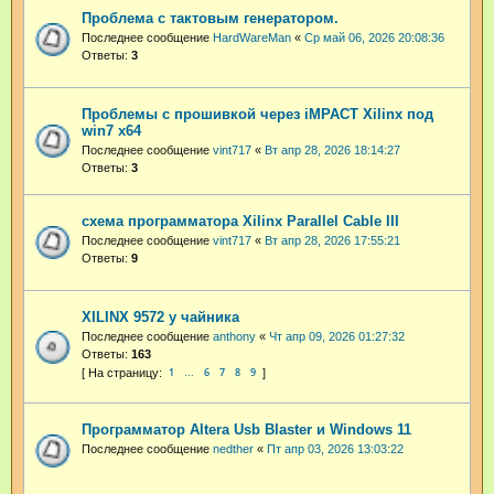
Проблема с тактовым генератором.
Последнее сообщение
HardWareMan
«
Ср май 06, 2026 20:08:36
Ответы:
3
Проблемы с прошивкой через iMPACT Xilinx под
win7 x64
Последнее сообщение
vint717
«
Вт апр 28, 2026 18:14:27
Ответы:
3
схема программатора Xilinx Parallel Cable III
Последнее сообщение
vint717
«
Вт апр 28, 2026 17:55:21
Ответы:
9
XILINX 9572 у чайника
Последнее сообщение
anthony
«
Чт апр 09, 2026 01:27:32
Ответы:
163
1
6
7
8
9
…
Программатор Altera Usb Blaster и Windows 11
Последнее сообщение
nedther
«
Пт апр 03, 2026 13:03:22