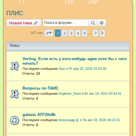
и
ПЛИС
с
к
Поиск
Расширенный п
Новая тема
Страница
1
из
7
1
2
3
4
5
7
След.
327 тем
…
Темы
Verilog. Если есть у кого-нибудь идеи хотя бы с чего
начать?
Последнее сообщение
Уош
«
Пт апр 25, 2025 15:03:30
Ответы:
13
Вопросы по ПАИС
Последнее сообщение
Engineer_Keen
«
Вт авг 19, 2014 20:33:41
Ответы:
2
galasm ATF20v8b
Последнее сообщение
Александр Д.
«
Пн авг 03, 2026 18:22:41
Ответы:
2