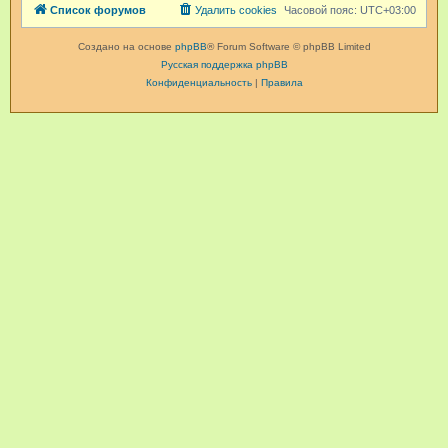
Список форумов
Удалить cookies
Часовой пояс:
UTC+03:00
Создано на основе
phpBB
® Forum Software © phpBB Limited
Русская поддержка phpBB
Конфиденциальность
|
Правила