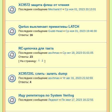
XC9572 защита флеш от чтения
Последнее сообщение
MechanicV
«
Ср ноя 01, 2023 20:13:01
Qartus выключает примитивы LATCH
Последнее сообщение
Gudd-Head
«
Ср ноя 01, 2023 19:46:30
Ответы:
16
RC-цепочка для такта
Последнее сообщение
asvhmao
«
Ср окт 18, 2023 01:01:05
Ответы:
23
1
2
XC9572XL слить- залить dump
Последнее сообщение
asvhmao
«
Чт авг 31, 2023 21:02:59
Ответы:
4
Ищу репетитора по System Verilog
Последнее сообщение
Ледокот
«
Пн июл 17, 2023 16:22:55