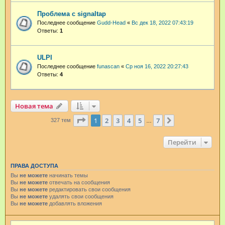
Проблема с signaltap
Последнее сообщение
Gudd-Head
«
Вс дек 18, 2022 07:43:19
Ответы:
1
ULPI
Последнее сообщение
funascan
«
Ср ноя 16, 2022 20:27:43
Ответы:
4
Новая тема
Страница
1
из
7
1
2
3
4
5
7
След.
327 тем
…
Перейти
ПРАВА ДОСТУПА
Вы
не можете
начинать темы
Вы
не можете
отвечать на сообщения
Вы
не можете
редактировать свои сообщения
Вы
не можете
удалять свои сообщения
Вы
не можете
добавлять вложения