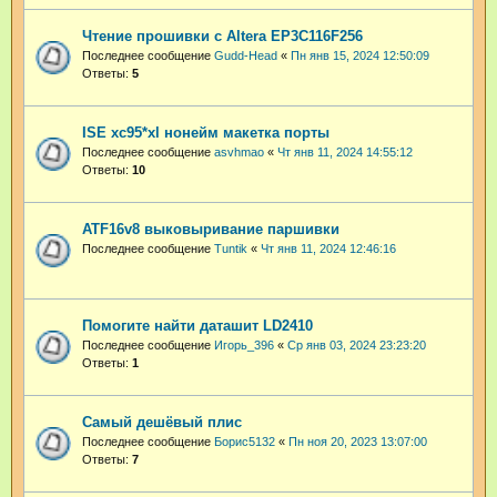
Чтение прошивки с Altera EP3C116F256
Последнее сообщение
Gudd-Head
«
Пн янв 15, 2024 12:50:09
Ответы:
5
ISE xc95*xl нонейм макетка порты
Последнее сообщение
asvhmao
«
Чт янв 11, 2024 14:55:12
Ответы:
10
ATF16v8 выковыривание паршивки
Последнее сообщение
Tuntik
«
Чт янв 11, 2024 12:46:16
Помогите найти даташит LD2410
Последнее сообщение
Игорь_396
«
Ср янв 03, 2024 23:23:20
Ответы:
1
Самый дешёвый плис
Последнее сообщение
Борис5132
«
Пн ноя 20, 2023 13:07:00
Ответы:
7