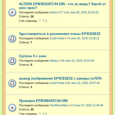
ALTERA EPM3032ATC44-10N - что за зверь? Какой от
него прок?
Последнее сообщение
neitrino777
«
Вс июл 06, 2025 10:03:33
Ответы:
26
1
2
Удостовериться в распиновке платы EP4CE6E22
Последнее сообщение
Gudd-Head
«
Чт июн 26, 2025 10:28:21
Ответы:
7
Cyclone 4 с озон
Последнее сообщение
Ифирэ
«
Вс июн 22, 2025 20:54:38
Ответы:
8
вывод изображения EP4CE6E22 с камеры ov7670
Последнее сообщение
Gudd-Head
«
Вс июн 22, 2025 18:47:44
Ответы:
3
Проверка EPM3064ATC44-10N
Последнее сообщение
HardWareMan
«
Сб июн 07, 2025 11:39:48
Ответы:
25
1
2