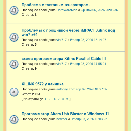
Проблема с тактовым генератором.
Последнее сообщение
HardWareMan
«
Ср май 06, 2026 20:08:36
Ответы:
3
Проблемы с прошивкой через iMPACT Xilinx под
win7 x64
Последнее сообщение
vint717
«
Вт апр 28, 2026 18:14:27
Ответы:
3
схема программатора Xilinx Parallel Cable III
Последнее сообщение
vint717
«
Вт апр 28, 2026 17:55:21
Ответы:
9
XILINX 9572 у чайника
Последнее сообщение
anthony
«
Чт апр 09, 2026 01:27:32
Ответы:
163
1
6
7
8
9
…
Программатор Altera Usb Blaster и Windows 11
Последнее сообщение
nedther
«
Пт апр 03, 2026 13:03:22