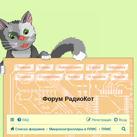
Главная
Схемы
Лаборатория
Статьи
Обучалка
Ссылки
Справочник
КотАрт
О проекте
Форум
Форум РадиоКот
FAQ
Регистрация
Вход
П
Список форумов
Микроконтроллеры и ПЛИС
ПЛИС
о