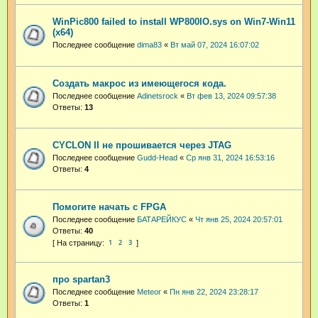
WinPic800 failed to install WP800IO.sys on Win7-Win11
(x64)
Последнее сообщение
dima83
«
Вт май 07, 2024 16:07:02
Создать макрос из имеющегося кода.
Последнее сообщение
Adinetsrock
«
Вт фев 13, 2024 09:57:38
Ответы:
13
CYCLON II не прошивается через JTAG
Последнее сообщение
Gudd-Head
«
Ср янв 31, 2024 16:53:16
Ответы:
4
Помогите начать с FPGA
Последнее сообщение
БАТАРЕЙКУС
«
Чт янв 25, 2024 20:57:01
Ответы:
40
1
2
3
про spartan3
Последнее сообщение
Meteor
«
Пн янв 22, 2024 23:28:17
Ответы:
1