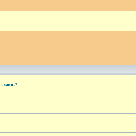
ый поиск
о начать?