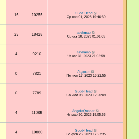
Gudd-Head
16
10255
Ср ноя 01, 2023 19:46:30
asvhmao
23
18428
Ср окт 18, 2023 01:01:05
asvhmao
4
9210
Чт авг 31, 2023 21:02:59
Ледокот
0
7821
Пн июл 17, 2023 16:22:55
Gudd-Head
0
7789
Сб июл 08, 2023 12:20:09
AngelicQuasar
4
11089
Чт мар 30, 2023 19:05:55
Gudd-Head
4
10880
Вс фев 26, 2023 17:27:35