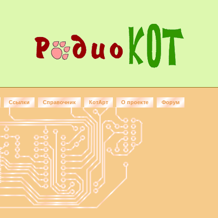
Ссылки
Справочник
КотАрт
О проекте
Форум