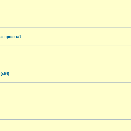
ез проэкта?
(x64)