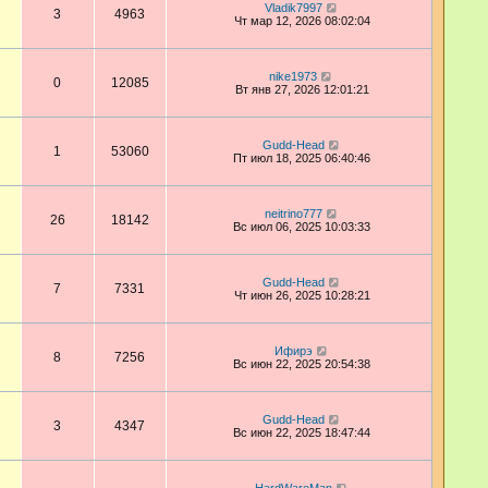
Vladik7997
3
4963
Чт мар 12, 2026 08:02:04
nike1973
0
12085
Вт янв 27, 2026 12:01:21
Gudd-Head
1
53060
Пт июл 18, 2025 06:40:46
neitrino777
26
18142
Вс июл 06, 2025 10:03:33
Gudd-Head
7
7331
Чт июн 26, 2025 10:28:21
Ифирэ
8
7256
Вс июн 22, 2025 20:54:38
Gudd-Head
3
4347
Вс июн 22, 2025 18:47:44