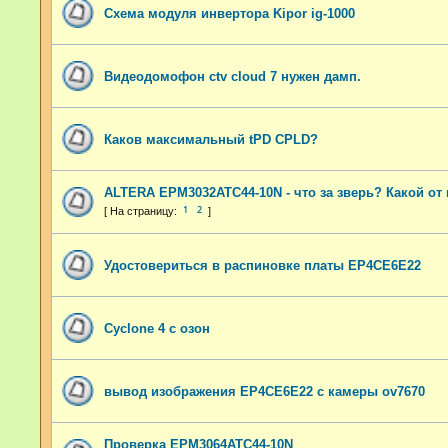
Схема модуля инвертора Kipor ig-1000
Видеодомофон ctv cloud 7 нужен дамп.
Каков максимальный tPD CPLD?
ALTERA EPM3032ATC44-10N - что за зверь? Какой от 
1
2
Удостовериться в распиновке платы EP4CE6E22
Cyclone 4 с озон
вывод изображения EP4CE6E22 с камеры ov7670
Проверка EPM3064ATC44-10N