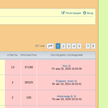
Регистрация
Вход
Страница
1
из
7
1
2
3
4
5
7
След.
327 тем
…
ОТВЕТЫ
ПРОСМОТРЫ
ПОСЛЕДНЕЕ СООБЩЕНИЕ
Уош
13
37186
Пт апр 25, 2025 15:03:30
Engineer_Keen
2
38320
Вт авг 19, 2014 20:33:41
Александр Д.
2
195
Пн авг 03, 2026 18:22:41