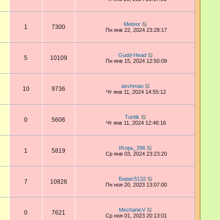
Meteor
1
7300
Пн янв 22, 2024 23:28:17
Gudd-Head
5
10109
Пн янв 15, 2024 12:50:09
asvhmao
10
9736
Чт янв 11, 2024 14:55:12
Tuntik
0
5606
Чт янв 11, 2024 12:46:16
Игорь_396
1
5819
Ср янв 03, 2024 23:23:20
Борис5132
7
10826
Пн ноя 20, 2023 13:07:00
MechanicV
0
7621
Ср ноя 01, 2023 20:13:01