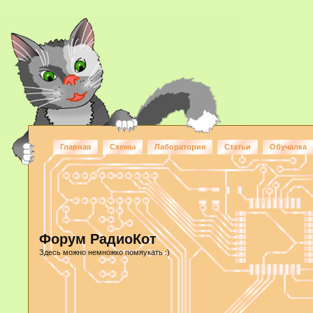
Главная
Схемы
Лаборатория
Статьи
Обучалка
Форум РадиоКот
Здесь можно немножко помяукать :)