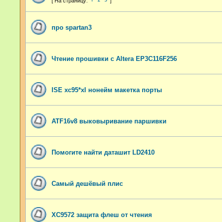
про spartan3
Чтение прошивки с Altera EP3C116F256
ISE xc95*xl нонейм макетка порты
ATF16v8 выковыривание паршивки
Помогите найти даташит LD2410
Самый дешёвый плис
XC9572 защита флеш от чтения