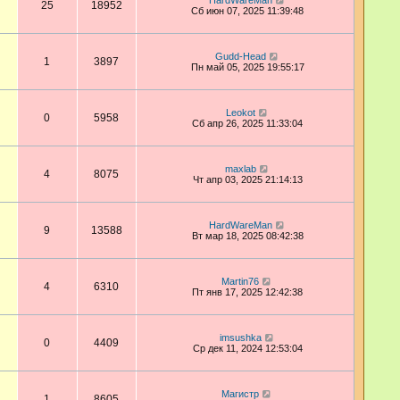
HardWareMan
25
18952
Сб июн 07, 2025 11:39:48
Gudd-Head
1
3897
Пн май 05, 2025 19:55:17
Leokot
0
5958
Сб апр 26, 2025 11:33:04
maxlab
4
8075
Чт апр 03, 2025 21:14:13
HardWareMan
9
13588
Вт мар 18, 2025 08:42:38
Martin76
4
6310
Пт янв 17, 2025 12:42:38
imsushka
0
4409
Ср дек 11, 2024 12:53:04
Магистр
1
8605