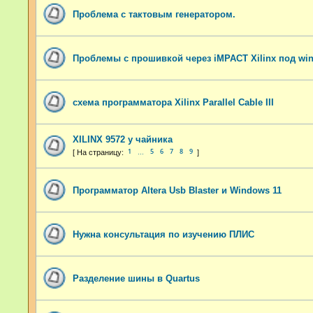
Проблема с тактовым генератором.
Проблемы с прошивкой через iMPACT Xilinx под win
схема программатора Xilinx Parallel Cable III
XILINX 9572 у чайника
1
5
6
7
8
9
…
Программатор Altera Usb Blaster и Windows 11
Нужна консультация по изучению ПЛИС
Разделение шины в Quartus