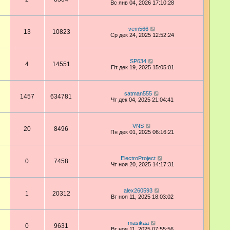
Вс янв 04, 2026 17:10:28
vem566
13
10823
Ср дек 24, 2025 12:52:24
SP634
4
14551
Пт дек 19, 2025 15:05:01
satman555
1457
634781
Чт дек 04, 2025 21:04:41
VNS
20
8496
Пн дек 01, 2025 06:16:21
ElectroProject
0
7458
Чт ноя 20, 2025 14:17:31
alex260593
1
20312
Вт ноя 11, 2025 18:03:02
masikaa
0
9631
Вт ноя 11, 2025 07:55:56