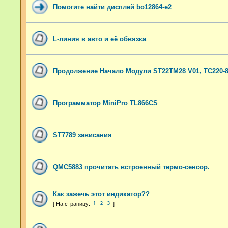
Помогите найти дисплей bo12864-e2
L-линия в авто и её обвязка
Продолжение Начало Модули ST22TM28 V01, TC220-85
Программатор MiniPro TL866CS
ST7789 зависания
QMC5883 прочитать встроенный термо-сенсор.
Как зажечь этот индикатор??
1
2
3