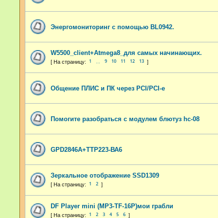
Энергомониторинг с помощью BL0942.
W5500_client+Atmega8_для самых начинающих.
1
9
10
11
12
13
…
Общение ПЛИС и ПК через PCI/PCI-e
Помогите разобраться с модулем блютуз hc-08
GPD2846A+TTP223-ВА6
Зеркальное отображение SSD1309
1
2
DF Player mini (MP3-TF-16P)мои грабли
1
2
3
4
5
6