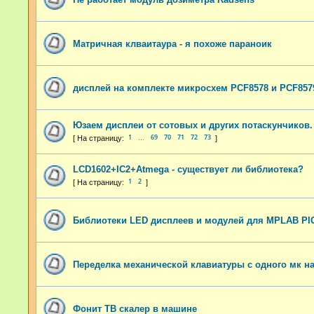
Матричная клваитаура - я похоже параноик
дисплей на комплекте микросхем PCF8578 и PCF857
Юзаем дисплеи от сотовых и других потаскунчиков.
1
69
70
71
72
73
…
LCD1602+IC2+Atmega - существует ли библиотека?
1
2
Библиотеки LED дисплеев и модулей для MPLAB PI
Переделка механической клавиатуры с одного мк на
Фонит ТВ скалер в машине