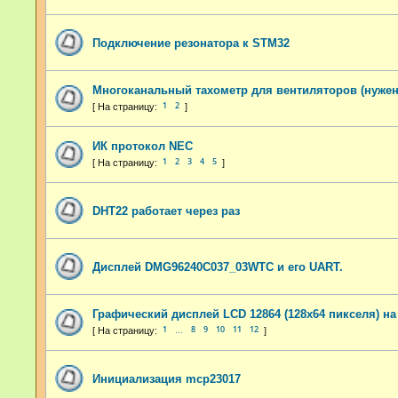
Подключение резонатора к STM32
Многоканальный тахометр для вентиляторов (нужен
1
2
ИК протокол NEC
1
2
3
4
5
DHT22 работает через раз
Дисплей DMG96240C037_03WTC и его UART.
Графический дисплей LCD 12864 (128x64 пикселя) на
1
8
9
10
11
12
…
Инициализация mcp23017