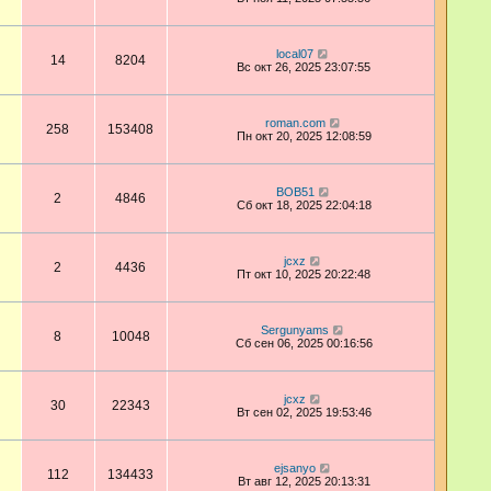
local07
14
8204
Вс окт 26, 2025 23:07:55
roman.com
258
153408
Пн окт 20, 2025 12:08:59
BOB51
2
4846
Сб окт 18, 2025 22:04:18
jcxz
2
4436
Пт окт 10, 2025 20:22:48
Sergunyams
8
10048
Сб сен 06, 2025 00:16:56
jcxz
30
22343
Вт сен 02, 2025 19:53:46
ejsanyo
112
134433
Вт авг 12, 2025 20:13:31