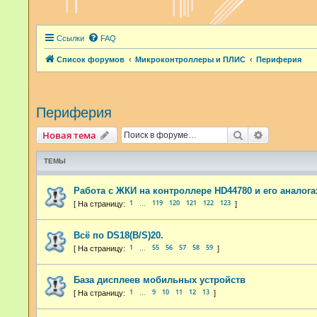
Ссылки
FAQ
Список форумов
Микроконтроллеры и ПЛИС
Периферия
Периферия
Поиск
Расширенн
Новая тема
ТЕМЫ
Работа с ЖКИ на контроллере HD44780 и его аналога
1
119
120
121
122
123
…
Всё по DS18(B/S)20.
1
55
56
57
58
59
…
База дисплеев мобильных устройств
1
9
10
11
12
13
…