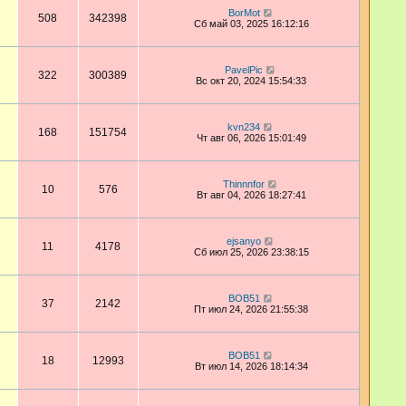
BorMot
508
342398
Сб май 03, 2025 16:12:16
PavelPic
322
300389
Вс окт 20, 2024 15:54:33
kvn234
168
151754
Чт авг 06, 2026 15:01:49
Thinnnfor
10
576
Вт авг 04, 2026 18:27:41
ejsanyo
11
4178
Сб июл 25, 2026 23:38:15
BOB51
37
2142
Пт июл 24, 2026 21:55:38
BOB51
18
12993
Вт июл 14, 2026 18:14:34