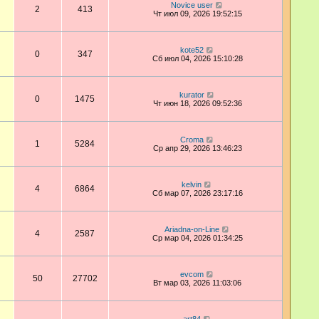
Novice user
2
413
Чт июл 09, 2026 19:52:15
kote52
0
347
Сб июл 04, 2026 15:10:28
kurator
0
1475
Чт июн 18, 2026 09:52:36
Croma
1
5284
Ср апр 29, 2026 13:46:23
kelvin
4
6864
Сб мар 07, 2026 23:17:16
Ariadna-on-Line
4
2587
Ср мар 04, 2026 01:34:25
evcom
50
27702
Вт мар 03, 2026 11:03:06