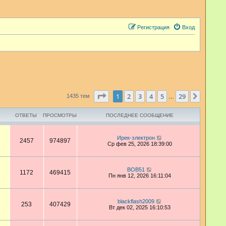
Регистрация
Вход
Страница
1
из
29
1
2
3
4
5
29
След.
1435 тем
…
ОТВЕТЫ
ПРОСМОТРЫ
ПОСЛЕДНЕЕ СООБЩЕНИЕ
Ирек-электрон
2457
974897
Ср фев 25, 2026 18:39:00
BOB51
1172
469415
Пн янв 12, 2026 16:11:04
blackflash2009
253
407429
Вт дек 02, 2025 16:10:53