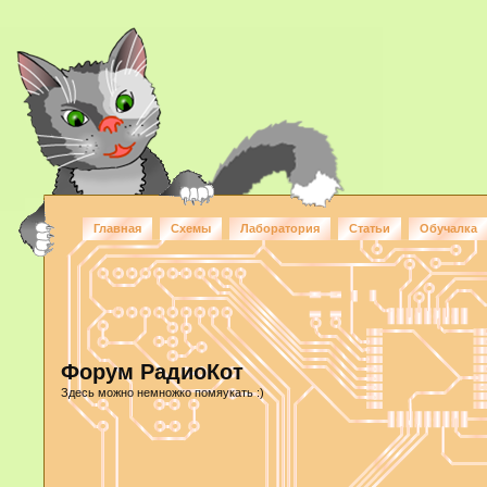
Главная
Схемы
Лаборатория
Статьи
Обучалка
Форум РадиоКот
Здесь можно немножко помяукать :)