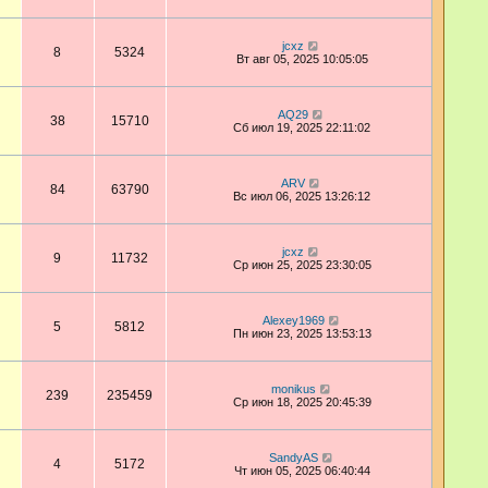
jcxz
8
5324
Вт авг 05, 2025 10:05:05
AQ29
38
15710
Сб июл 19, 2025 22:11:02
ARV
84
63790
Вс июл 06, 2025 13:26:12
jcxz
9
11732
Ср июн 25, 2025 23:30:05
Alexey1969
5
5812
Пн июн 23, 2025 13:53:13
monikus
239
235459
Ср июн 18, 2025 20:45:39
SandyAS
4
5172
Чт июн 05, 2025 06:40:44