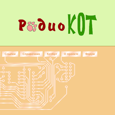
Ссылки
Справочник
КотАрт
О проекте
Форум