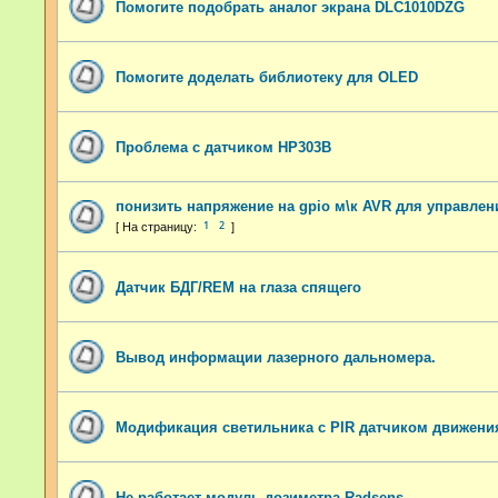
Помогите подобрать аналог экрана DLC1010DZG
Помогите доделать библиотеку для OLED
Проблема с датчиком HP303B
понизить напряжение на gpio м\к AVR для управлен
1
2
Датчик БДГ/REM на глаза спящего
Вывод информации лазерного дальномера.
Модификация светильника с PIR датчиком движени
Не работает модуль дозиметра Radsens