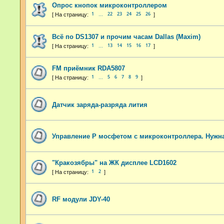
Опрос кнопок микроконтроллером
1
22
23
24
25
26
…
Всё по DS1307 и прочим часам Dallas (Maxim)
1
13
14
15
16
17
…
FM приёмник RDA5807
1
5
6
7
8
9
…
Датчик заряда-разряда лития
Управление P мосфетом с микроконтроллера. Нужн
"Кракозябры" на ЖК дисплее LCD1602
1
2
RF модули JDY-40