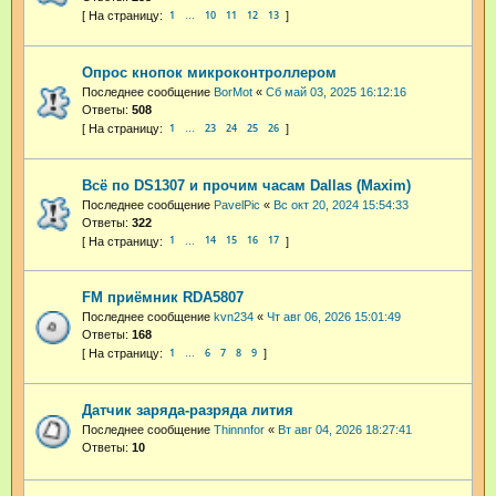
1
10
11
12
13
…
Опрос кнопок микроконтроллером
Последнее сообщение
BorMot
«
Сб май 03, 2025 16:12:16
Ответы:
508
1
23
24
25
26
…
Всё по DS1307 и прочим часам Dallas (Maxim)
Последнее сообщение
PavelPic
«
Вс окт 20, 2024 15:54:33
Ответы:
322
1
14
15
16
17
…
FM приёмник RDA5807
Последнее сообщение
kvn234
«
Чт авг 06, 2026 15:01:49
Ответы:
168
1
6
7
8
9
…
Датчик заряда-разряда лития
Последнее сообщение
Thinnnfor
«
Вт авг 04, 2026 18:27:41
Ответы:
10