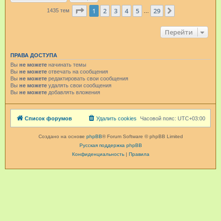
Страница
1
из
29
1
2
3
4
5
29
След.
1435 тем
…
Перейти
ПРАВА ДОСТУПА
Вы
не можете
начинать темы
Вы
не можете
отвечать на сообщения
Вы
не можете
редактировать свои сообщения
Вы
не можете
удалять свои сообщения
Вы
не можете
добавлять вложения
Список форумов
Удалить cookies
Часовой пояс:
UTC+03:00
Создано на основе
phpBB
® Forum Software © phpBB Limited
Русская поддержка phpBB
Конфиденциальность
|
Правила