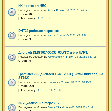
ИК протокол NEC
Последнее сообщение
ARV
«
Вс июл 06, 2025 13:26:12
Ответы:
84
1
2
3
4
5
DHT22 работает через раз
Последнее сообщение
jcxz
«
Ср июн 25, 2025 23:30:05
Ответы:
9
Дисплей DMG96240C037_03WTC и его UART.
Последнее сообщение
Alexey1969
«
Пн июн 23, 2025 13:53:13
Ответы:
5
Графический дисплей LCD 12864 (128x64 пикселя) на
ST7920
Последнее сообщение
monikus
«
Ср июн 18, 2025 20:45:39
Ответы:
239
1
9
10
11
12
…
Инициализация mcp23017
Последнее сообщение
SandyAS
«
Чт июн 05, 2025 06:40:44