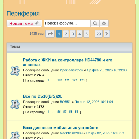
и
Периферия
с
к
Поиск
Расширенный п
Новая тема
Страница
1
из
29
1
2
3
4
5
29
След.
1435 тем
…
Темы
Работа с ЖКИ на контроллере HD44780 и его
аналогах
Последнее сообщение
Ирек-электрон
«
Ср фев 25, 2026 18:39:00
Ответы:
2457
1
120
121
122
123
…
Всё по DS18(B/S)20.
Последнее сообщение
BOB51
«
Пн янв 12, 2026 16:11:04
Ответы:
1172
1
56
57
58
59
…
База дисплеев мобильных устройств
Последнее сообщение
blackflash2009
«
Вт дек 02, 2025 16:10:53
Ответы:
253