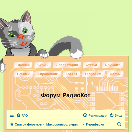
Главная
Схемы
Лаборатория
Статьи
Обучалка
Ссылки
Справочник
КотАрт
О проекте
Форум
Форум РадиоКот
FAQ
Регистрация
Вход
П
Список форумов
Микроконтроллеры и ПЛИС
Периферия
о