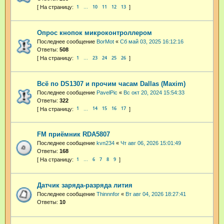
1
10
11
12
13
…
Опрос кнопок микроконтроллером
Последнее сообщение
BorMot
«
Сб май 03, 2025 16:12:16
Ответы:
508
1
23
24
25
26
…
Всё по DS1307 и прочим часам Dallas (Maxim)
Последнее сообщение
PavelPic
«
Вс окт 20, 2024 15:54:33
Ответы:
322
1
14
15
16
17
…
FM приёмник RDA5807
Последнее сообщение
kvn234
«
Чт авг 06, 2026 15:01:49
Ответы:
168
1
6
7
8
9
…
Датчик заряда-разряда лития
Последнее сообщение
Thinnnfor
«
Вт авг 04, 2026 18:27:41
Ответы:
10