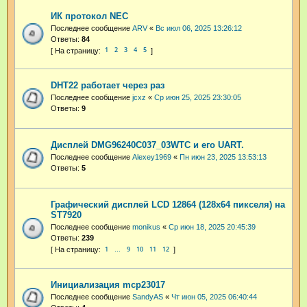
ИК протокол NEC
Последнее сообщение
ARV
«
Вс июл 06, 2025 13:26:12
Ответы:
84
1
2
3
4
5
DHT22 работает через раз
Последнее сообщение
jcxz
«
Ср июн 25, 2025 23:30:05
Ответы:
9
Дисплей DMG96240C037_03WTC и его UART.
Последнее сообщение
Alexey1969
«
Пн июн 23, 2025 13:53:13
Ответы:
5
Графический дисплей LCD 12864 (128x64 пикселя) на
ST7920
Последнее сообщение
monikus
«
Ср июн 18, 2025 20:45:39
Ответы:
239
1
9
10
11
12
…
Инициализация mcp23017
Последнее сообщение
SandyAS
«
Чт июн 05, 2025 06:40:44