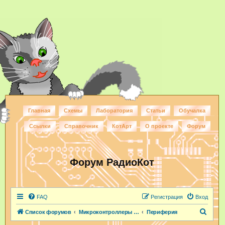
Главная
Схемы
Лаборатория
Статьи
Обучалка
Ссылки
Справочник
КотАрт
О проекте
Форум
Форум РадиоКот
FAQ
Регистрация
Вход
П
Список форумов
Микроконтроллеры и ПЛИС
Периферия
о