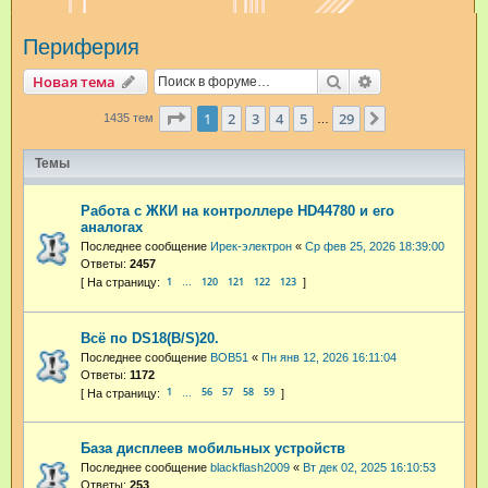
и
Периферия
с
к
Поиск
Расширенный п
Новая тема
Страница
1
из
29
1
2
3
4
5
29
След.
1435 тем
…
Темы
Работа с ЖКИ на контроллере HD44780 и его
аналогах
Последнее сообщение
Ирек-электрон
«
Ср фев 25, 2026 18:39:00
Ответы:
2457
1
120
121
122
123
…
Всё по DS18(B/S)20.
Последнее сообщение
BOB51
«
Пн янв 12, 2026 16:11:04
Ответы:
1172
1
56
57
58
59
…
База дисплеев мобильных устройств
Последнее сообщение
blackflash2009
«
Вт дек 02, 2025 16:10:53
Ответы:
253