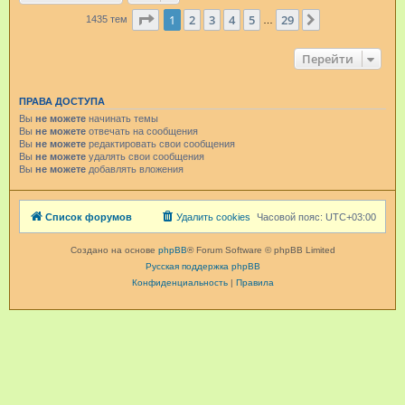
Страница
1
из
29
1
2
3
4
5
29
След.
1435 тем
…
Перейти
ПРАВА ДОСТУПА
Вы
не можете
начинать темы
Вы
не можете
отвечать на сообщения
Вы
не можете
редактировать свои сообщения
Вы
не можете
удалять свои сообщения
Вы
не можете
добавлять вложения
Список форумов
Удалить cookies
Часовой пояс:
UTC+03:00
Создано на основе
phpBB
® Forum Software © phpBB Limited
Русская поддержка phpBB
Конфиденциальность
|
Правила