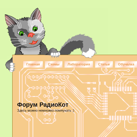
Главная
Схемы
Лаборатория
Статьи
Обучалка
Форум РадиоКот
Здесь можно немножко помяукать :)