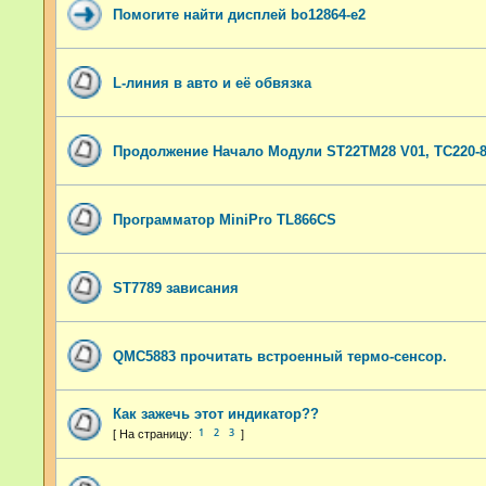
Помогите найти дисплей bo12864-e2
L-линия в авто и её обвязка
Продолжение Начало Модули ST22TM28 V01, TC220-85
Программатор MiniPro TL866CS
ST7789 зависания
QMC5883 прочитать встроенный термо-сенсор.
Как зажечь этот индикатор??
1
2
3