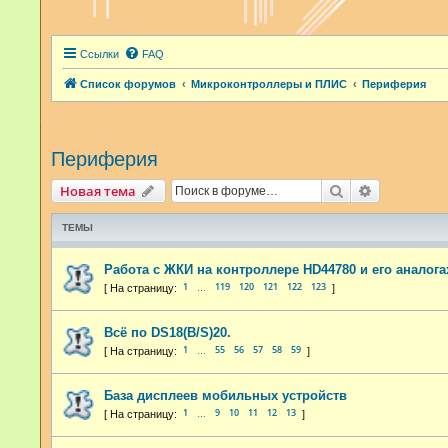
Ссылки
FAQ
Список форумов
Микроконтроллеры и ПЛИС
Периферия
Периферия
Поиск
Расширенн
Новая тема
ТЕМЫ
Работа с ЖКИ на контроллере HD44780 и его аналога
1
119
120
121
122
123
…
Всё по DS18(B/S)20.
1
55
56
57
58
59
…
База дисплеев мобильных устройств
1
9
10
11
12
13
…