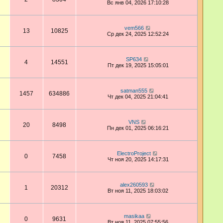
Вс янв 04, 2026 17:10:28
vem566
13
10825
Ср дек 24, 2025 12:52:24
SP634
4
14551
Пт дек 19, 2025 15:05:01
satman555
1457
634886
Чт дек 04, 2025 21:04:41
VNS
20
8498
Пн дек 01, 2025 06:16:21
ElectroProject
0
7458
Чт ноя 20, 2025 14:17:31
alex260593
1
20312
Вт ноя 11, 2025 18:03:02
masikaa
0
9631
Вт ноя 11, 2025 07:55:56