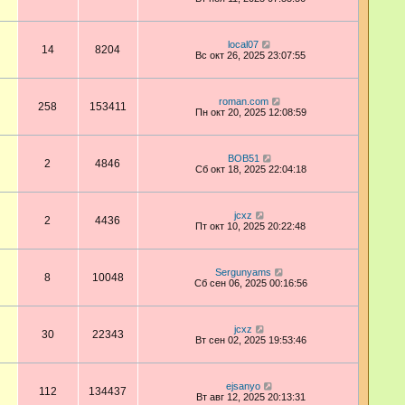
local07
14
8204
Вс окт 26, 2025 23:07:55
roman.com
258
153411
Пн окт 20, 2025 12:08:59
BOB51
2
4846
Сб окт 18, 2025 22:04:18
jcxz
2
4436
Пт окт 10, 2025 20:22:48
Sergunyams
8
10048
Сб сен 06, 2025 00:16:56
jcxz
30
22343
Вт сен 02, 2025 19:53:46
ejsanyo
112
134437
Вт авг 12, 2025 20:13:31