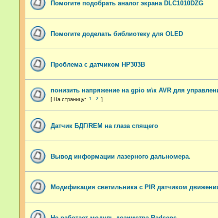
Помогите подобрать аналог экрана DLC1010DZG
Помогите доделать библиотеку для OLED
Проблема с датчиком HP303B
понизить напряжение на gpio м\к AVR для управлен
1
2
Датчик БДГ/REM на глаза спящего
Вывод информации лазерного дальномера.
Модификация светильника с PIR датчиком движени
Не работает модуль дозиметра Radsens