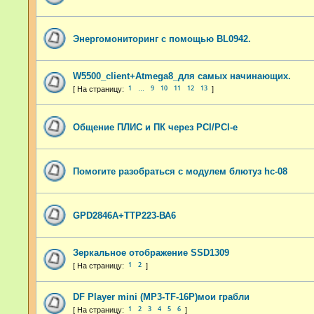
Энергомониторинг с помощью BL0942.
W5500_client+Atmega8_для самых начинающих.
1
9
10
11
12
13
…
Общение ПЛИС и ПК через PCI/PCI-e
Помогите разобраться с модулем блютуз hc-08
GPD2846A+TTP223-ВА6
Зеркальное отображение SSD1309
1
2
DF Player mini (MP3-TF-16P)мои грабли
1
2
3
4
5
6