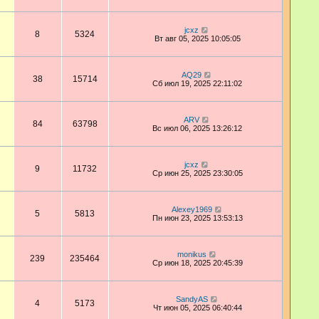
jcxz
8
5324
Вт авг 05, 2025 10:05:05
AQ29
38
15714
Сб июл 19, 2025 22:11:02
ARV
84
63798
Вс июл 06, 2025 13:26:12
jcxz
9
11732
Ср июн 25, 2025 23:30:05
Alexey1969
5
5813
Пн июн 23, 2025 13:53:13
monikus
239
235464
Ср июн 18, 2025 20:45:39
SandyAS
4
5173
Чт июн 05, 2025 06:40:44