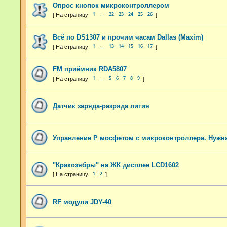
Опрос кнопок микроконтроллером
1
22
23
24
25
26
…
Всё по DS1307 и прочим часам Dallas (Maxim)
1
13
14
15
16
17
…
FM приёмник RDA5807
1
5
6
7
8
9
…
Датчик заряда-разряда лития
Управление P мосфетом с микроконтроллера. Нужн
"Кракозябры" на ЖК дисплее LCD1602
1
2
RF модули JDY-40