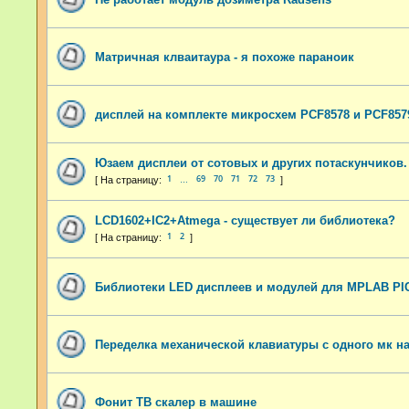
Матричная клваитаура - я похоже параноик
дисплей на комплекте микросхем PCF8578 и PCF857
Юзаем дисплеи от сотовых и других потаскунчиков.
1
69
70
71
72
73
…
LCD1602+IC2+Atmega - существует ли библиотека?
1
2
Библиотеки LED дисплеев и модулей для MPLAB PI
Переделка механической клавиатуры с одного мк на
Фонит ТВ скалер в машине