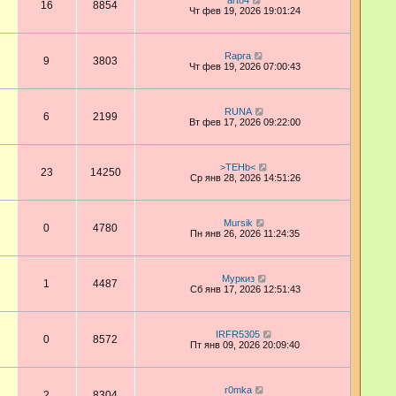
art84
16
8854
Чт фев 19, 2026 19:01:24
Rapra
9
3803
Чт фев 19, 2026 07:00:43
RUNA
6
2199
Вт фев 17, 2026 09:22:00
>TEHb<
23
14250
Ср янв 28, 2026 14:51:26
Mursik
0
4780
Пн янв 26, 2026 11:24:35
Муркиз
1
4487
Сб янв 17, 2026 12:51:43
IRFR5305
0
8572
Пт янв 09, 2026 20:09:40
r0mka
2
8304