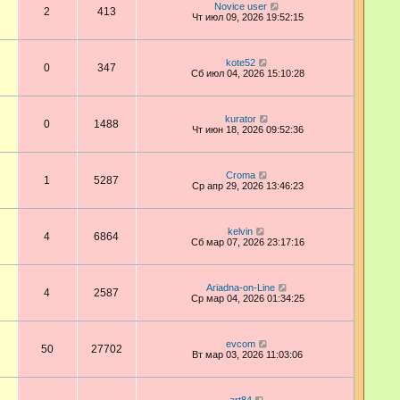
Novice user
2
413
Чт июл 09, 2026 19:52:15
kote52
0
347
Сб июл 04, 2026 15:10:28
kurator
0
1488
Чт июн 18, 2026 09:52:36
Croma
1
5287
Ср апр 29, 2026 13:46:23
kelvin
4
6864
Сб мар 07, 2026 23:17:16
Ariadna-on-Line
4
2587
Ср мар 04, 2026 01:34:25
evcom
50
27702
Вт мар 03, 2026 11:03:06