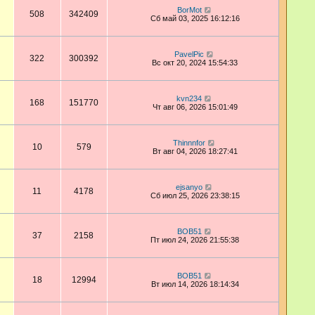
BorMot
508
342409
Сб май 03, 2025 16:12:16
PavelPic
322
300392
Вс окт 20, 2024 15:54:33
kvn234
168
151770
Чт авг 06, 2026 15:01:49
Thinnnfor
10
579
Вт авг 04, 2026 18:27:41
ejsanyo
11
4178
Сб июл 25, 2026 23:38:15
BOB51
37
2158
Пт июл 24, 2026 21:55:38
BOB51
18
12994
Вт июл 14, 2026 18:14:34