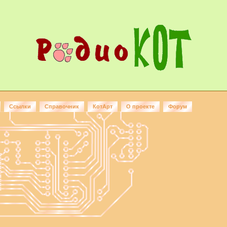
Ссылки
Справочник
КотАрт
О проекте
Форум