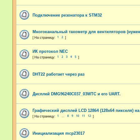
Подключение резонатора к STM32
Многоканальный тахометр для вентиляторов (нужен
1
2
ИК протокол NEC
1
2
3
4
5
DHT22 работает через раз
Дисплей DMG96240C037_03WTC и его UART.
Графический дисплей LCD 12864 (128x64 пикселя) на
1
8
9
10
11
12
…
Инициализация mcp23017