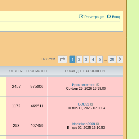
Регистрация
Вход
Страница
1
из
29
1
2
3
4
5
29
След.
1435 тем
…
ОТВЕТЫ
ПРОСМОТРЫ
ПОСЛЕДНЕЕ СООБЩЕНИЕ
Ирек-электрон
2457
975006
Ср фев 25, 2026 18:39:00
BOB51
1172
469511
Пн янв 12, 2026 16:11:04
blackflash2009
253
407459
Вт дек 02, 2025 16:10:53