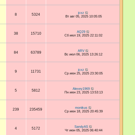
jcxz
8
5324
Вт авг 05, 2025 10:05:05
AQ29
38
15710
Сб июл 19, 2025 22:11:02
ARV
84
63789
Вс июл 06, 2025 13:26:12
jcxz
9
11731
Ср июн 25, 2025 23:30:05
Alexey1969
5
5812
Пн июн 23, 2025 13:53:13
monikus
239
235459
Ср июн 18, 2025 20:45:39
SandyAS
4
5172
Чт июн 05, 2025 06:40:44