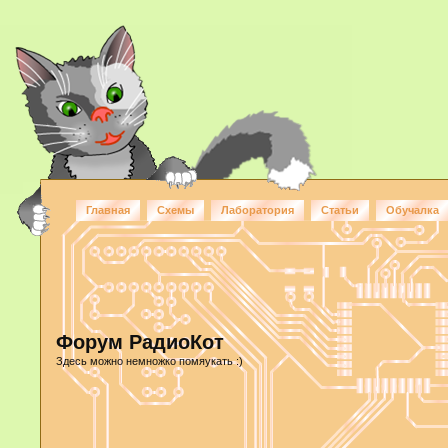
Главная
Схемы
Лаборатория
Статьи
Обучалка
Форум РадиоКот
Здесь можно немножко помяукать :)