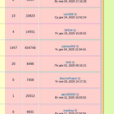
Вс янв 04, 2026 17:10:28
vem566
13
10823
Ср дек 24, 2025 12:52:24
SP634
4
14551
Пт дек 19, 2025 15:05:01
satman555
1457
634748
Чт дек 04, 2025 21:04:41
VNS
20
8496
Пн дек 01, 2025 06:16:21
ElectroProject
0
7458
Чт ноя 20, 2025 14:17:31
alex260593
1
20312
Вт ноя 11, 2025 18:03:02
masikaa
0
9631
Вт ноя 11, 2025 07:55:56