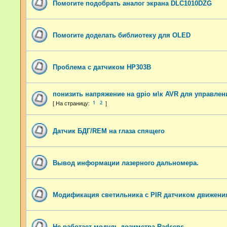
Помогите подобрать аналог экрана DLC1010DZG
Помогите доделать библиотеку для OLED
Проблема с датчиком HP303B
понизить напряжение на gpio м\к AVR для управлен
1
2
Датчик БДГ/REM на глаза спящего
Вывод информации лазерного дальномера.
Модификация светильника с PIR датчиком движени
Не работает модуль дозиметра Radsens