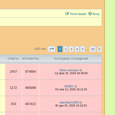
Регистрация
Вход
Страница
1
из
29
1
2
3
4
5
29
След.
1435 тем
…
ОТВЕТЫ
ПРОСМОТРЫ
ПОСЛЕДНЕЕ СООБЩЕНИЕ
Ирек-электрон
2457
974864
Ср фев 25, 2026 18:39:00
BOB51
1172
469398
Пн янв 12, 2026 16:11:04
blackflash2009
253
407422
Вт дек 02, 2025 16:10:53