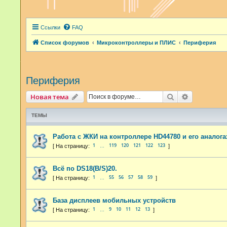
Ссылки
FAQ
Список форумов
Микроконтроллеры и ПЛИС
Периферия
Периферия
Поиск
Расширенн
Новая тема
ТЕМЫ
Работа с ЖКИ на контроллере HD44780 и его аналога
1
119
120
121
122
123
…
Всё по DS18(B/S)20.
1
55
56
57
58
59
…
База дисплеев мобильных устройств
1
9
10
11
12
13
…