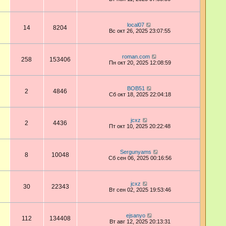
local07
14
8204
Вс окт 26, 2025 23:07:55
roman.com
258
153406
Пн окт 20, 2025 12:08:59
BOB51
2
4846
Сб окт 18, 2025 22:04:18
jcxz
2
4436
Пт окт 10, 2025 20:22:48
Sergunyams
8
10048
Сб сен 06, 2025 00:16:56
jcxz
30
22343
Вт сен 02, 2025 19:53:46
ejsanyo
112
134408
Вт авг 12, 2025 20:13:31