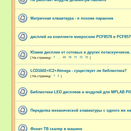
Матричная клваитаура - я похоже параноик
дисплей на комплекте микросхем PCF8578 и PCF857
Юзаем дисплеи от сотовых и других потаскунчиков.
1
69
70
71
72
73
…
LCD1602+IC2+Atmega - существует ли библиотека?
1
2
Библиотеки LED дисплеев и модулей для MPLAB PI
Переделка механической клавиатуры с одного мк на
Фонит ТВ скалер в машине