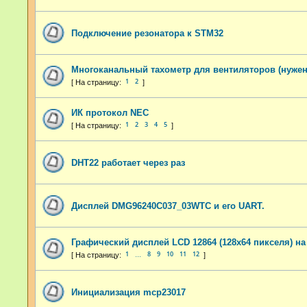
Подключение резонатора к STM32
Многоканальный тахометр для вентиляторов (нужен
1
2
ИК протокол NEC
1
2
3
4
5
DHT22 работает через раз
Дисплей DMG96240C037_03WTC и его UART.
Графический дисплей LCD 12864 (128x64 пикселя) на
1
8
9
10
11
12
…
Инициализация mcp23017