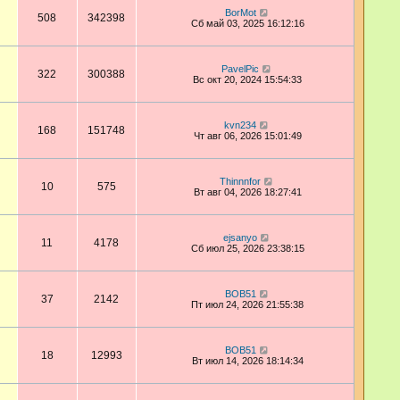
BorMot
508
342398
Сб май 03, 2025 16:12:16
PavelPic
322
300388
Вс окт 20, 2024 15:54:33
kvn234
168
151748
Чт авг 06, 2026 15:01:49
Thinnnfor
10
575
Вт авг 04, 2026 18:27:41
ejsanyo
11
4178
Сб июл 25, 2026 23:38:15
BOB51
37
2142
Пт июл 24, 2026 21:55:38
BOB51
18
12993
Вт июл 14, 2026 18:14:34