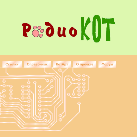
Ссылки
Справочник
КотАрт
О проекте
Форум