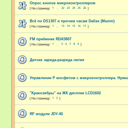
Опрос кнопок микроконтроллером
1
22
23
24
25
26
…
Всё по DS1307 и прочим часам Dallas (Maxim)
1
13
14
15
16
17
…
FM приёмник RDA5807
1
5
6
7
8
9
…
Датчик заряда-разряда лития
Управление P мосфетом с микроконтроллера. Нужн
"Кракозябры" на ЖК дисплее LCD1602
1
2
RF модули JDY-40