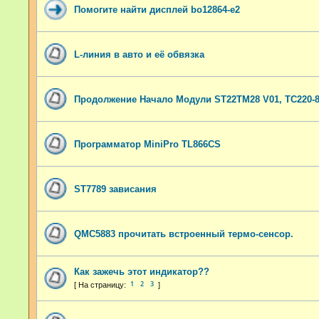
Помогите найти дисплей bo12864-e2
L-линия в авто и её обвязка
Продолжение Начало Модули ST22TM28 V01, TC220-85
Программатор MiniPro TL866CS
ST7789 зависания
QMC5883 прочитать встроенный термо-сенсор.
Как зажечь этот индикатор??
1
2
3