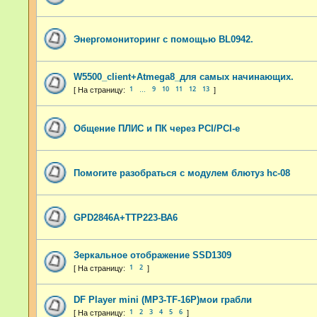
Энергомониторинг с помощью BL0942.
W5500_client+Atmega8_для самых начинающих.
1
9
10
11
12
13
…
Общение ПЛИС и ПК через PCI/PCI-e
Помогите разобраться с модулем блютуз hc-08
GPD2846A+TTP223-ВА6
Зеркальное отображение SSD1309
1
2
DF Player mini (MP3-TF-16P)мои грабли
1
2
3
4
5
6