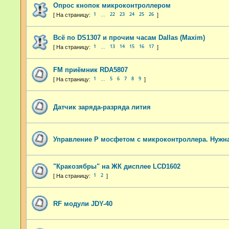
Опрос кнопок микроконтроллером
1
22
23
24
25
26
…
Всё по DS1307 и прочим часам Dallas (Maxim)
1
13
14
15
16
17
…
FM приёмник RDA5807
1
5
6
7
8
9
…
Датчик заряда-разряда лития
Управление P мосфетом с микроконтроллера. Нужн
"Кракозябры" на ЖК дисплее LCD1602
1
2
RF модули JDY-40