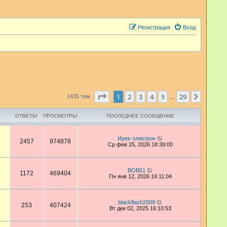
Регистрация
Вход
Страница
1
из
29
1
2
3
4
5
29
След.
1435 тем
…
ОТВЕТЫ
ПРОСМОТРЫ
ПОСЛЕДНЕЕ СООБЩЕНИЕ
Ирек-электрон
2457
974878
Ср фев 25, 2026 18:39:00
BOB51
1172
469404
Пн янв 12, 2026 16:11:04
blackflash2009
253
407424
Вт дек 02, 2025 16:10:53