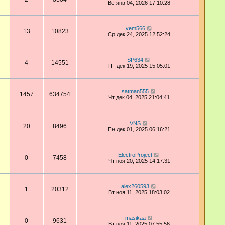
Вс янв 04, 2026 17:10:28
vem566
13
10823
Ср дек 24, 2025 12:52:24
SP634
4
14551
Пт дек 19, 2025 15:05:01
satman555
1457
634754
Чт дек 04, 2025 21:04:41
VNS
20
8496
Пн дек 01, 2025 06:16:21
ElectroProject
0
7458
Чт ноя 20, 2025 14:17:31
alex260593
1
20312
Вт ноя 11, 2025 18:03:02
masikaa
0
9631
Вт ноя 11, 2025 07:55:56