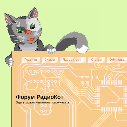
Главная
Схемы
Лаборатория
Статьи
Обучалка
Форум РадиоКот
Здесь можно немножко помяукать :)