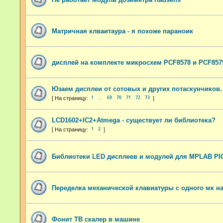
Матричная клваитаура - я похоже параноик
дисплей на комплекте микросхем PCF8578 и PCF857
Юзаем дисплеи от сотовых и других потаскунчиков.
1
69
70
71
72
73
…
LCD1602+IC2+Atmega - существует ли библиотека?
1
2
Библиотеки LED дисплеев и модулей для MPLAB PI
Переделка механической клавиатуры с одного мк на
Фонит ТВ скалер в машине