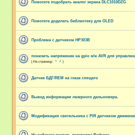
Помогите подобрать аналог экрана DLC1010DZG
Помогите доделать библиотеку для OLED
Проблема с датчиком HP303B
понизить напряжение на gpio м\к AVR для управлен
1
2
Датчик БДГ/REM на глаза спящего
Вывод информации лазерного дальномера.
Модификация светильника с PIR датчиком движени
Не работает модуль дозиметра Radsens