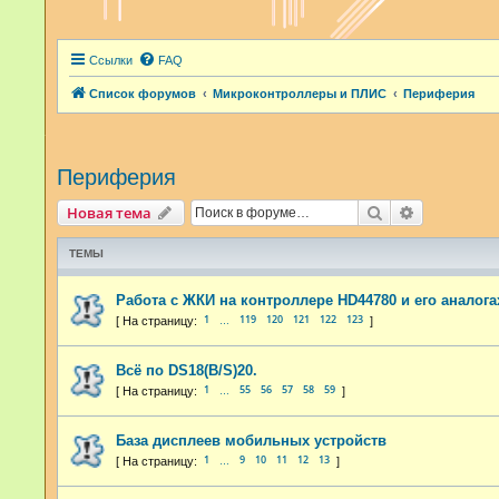
Ссылки
FAQ
Список форумов
Микроконтроллеры и ПЛИС
Периферия
Периферия
Поиск
Расширенн
Новая тема
ТЕМЫ
Работа с ЖКИ на контроллере HD44780 и его аналога
1
119
120
121
122
123
…
Всё по DS18(B/S)20.
1
55
56
57
58
59
…
База дисплеев мобильных устройств
1
9
10
11
12
13
…