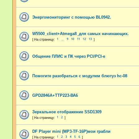
Энергомониторинг с помощью BL0942.
W5500_client+Atmega8_для самых начинающих.
1
9
10
11
12
13
…
Общение ПЛИС и ПК через PCI/PCI-e
Помогите разобраться с модулем блютуз hc-08
GPD2846A+TTP223-ВА6
Зеркальное отображение SSD1309
1
2
DF Player mini (MP3-TF-16P)мои грабли
1
2
3
4
5
6