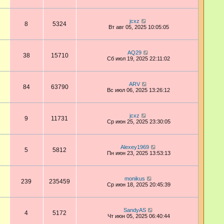
jcxz
8
5324
Вт авг 05, 2025 10:05:05
AQ29
38
15710
Сб июл 19, 2025 22:11:02
ARV
84
63790
Вс июл 06, 2025 13:26:12
jcxz
9
11731
Ср июн 25, 2025 23:30:05
Alexey1969
5
5812
Пн июн 23, 2025 13:53:13
monikus
239
235459
Ср июн 18, 2025 20:45:39
SandyAS
4
5172
Чт июн 05, 2025 06:40:44