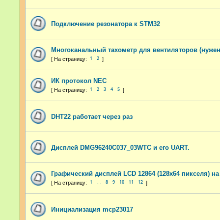
Подключение резонатора к STM32
Многоканальный тахометр для вентиляторов (нужен
1
2
ИК протокол NEC
1
2
3
4
5
DHT22 работает через раз
Дисплей DMG96240C037_03WTC и его UART.
Графический дисплей LCD 12864 (128x64 пикселя) на
1
8
9
10
11
12
…
Инициализация mcp23017