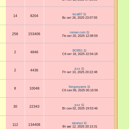
local07
14
8204
Вс окт 26, 2025 23:07:55
roman.com
258
153406
Пн окт 20, 2025 12:08:59
BOB51
2
4846
Сб окт 18, 2025 22:04:18
jcxz
2
4436
Пт окт 10, 2025 20:22:48
Sergunyams
8
10048
Сб сен 06, 2025 00:16:56
jcxz
30
22343
Вт сен 02, 2025 19:53:46
ejsanyo
112
134408
Вт авг 12, 2025 20:13:31