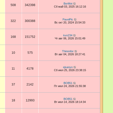
BorMot
508
342398
Сб май 03, 2025 16:12:16
PavelPic
322
300388
Вс окт 20, 2024 15:54:33
kvn234
168
151752
Чт авг 06, 2026 15:01:49
Thinnnfor
10
575
Вт авг 04, 2026 18:27:41
ejsanyo
11
4178
Сб июл 25, 2026 23:38:15
BOB51
37
2142
Пт июл 24, 2026 21:55:38
BOB51
18
12993
Вт июл 14, 2026 18:14:34