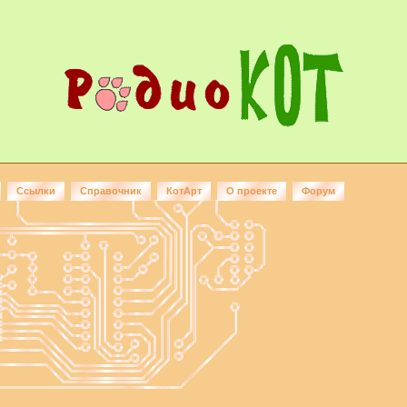
Ссылки
Справочник
КотАрт
О проекте
Форум