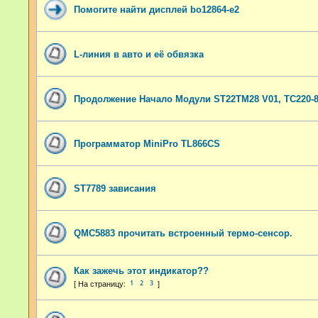
Помогите найти дисплей bo12864-e2
L-линия в авто и её обвязка
Продолжение Начало Модули ST22TM28 V01, TC220-85
Программатор MiniPro TL866CS
ST7789 зависания
QMC5883 прочитать встроенный термо-сенсор.
Как зажечь этот индикатор??
1
2
3