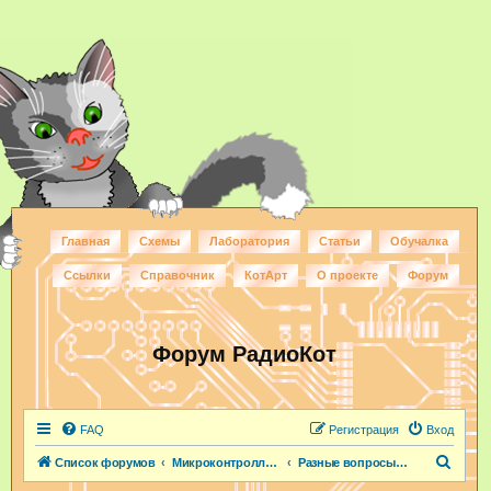
Главная
Схемы
Лаборатория
Статьи
Обучалка
Ссылки
Справочник
КотАрт
О проекте
Форум
Форум РадиоКот
FAQ
Регистрация
Вход
П
Список форумов
Микроконтроллеры и ПЛИС
Разные вопросы по МК
о