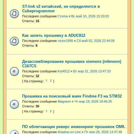
ST-link v2 китайский, не определяется в
Cubeprogrammer
Последнее сообщение
Croma
«
Вс май 10, 2026 15:33:03
Ответы:
16
Как залить прошивку в ADUC812
Последнее сообщение
victor1956
«
Сб май 02, 2026 22:44:09
Ответы:
8
Дизассемблирование прошивки siemens (infeneon)
C167CS
Последнее сообщение
Kot4512
«
Вт мар 31, 2026 13:47:33
Ответы:
32
1
2
Прошивка на поисковый маяк Findme F3 на STM32
Последнее сообщение
Magnium
«
Чт мар 19, 2026 18:46:35
Ответы:
30
1
2
ПО облегчающее реверс инженеринг прошивок ОМК.
Последнее сообщение
Ariadna-on-Line
«
Пт июн 26, 2026 14:47:48