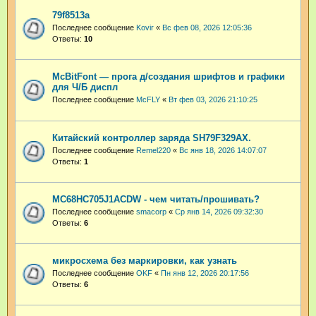
79f8513a
Последнее сообщение
Kovir
«
Вс фев 08, 2026 12:05:36
Ответы:
10
McBitFont — прога д/создания шрифтов и графики
для Ч/Б диспл
Последнее сообщение
McFLY
«
Вт фев 03, 2026 21:10:25
Китайский контроллер заряда SH79F329АХ.
Последнее сообщение
Remel220
«
Вс янв 18, 2026 14:07:07
Ответы:
1
MC68HC705J1ACDW - чем читать/прошивать?
Последнее сообщение
smacorp
«
Ср янв 14, 2026 09:32:30
Ответы:
6
микросхема без маркировки, как узнать
Последнее сообщение
OKF
«
Пн янв 12, 2026 20:17:56
Ответы:
6