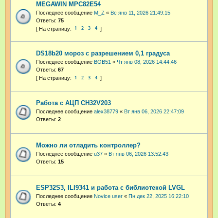
MEGAWIN MPC82E54
Последнее сообщение
M_Z
«
Вс янв 11, 2026 21:49:15
Ответы:
75
1
2
3
4
DS18b20 мороз с разрешением 0,1 градуса
Последнее сообщение
BOB51
«
Чт янв 08, 2026 14:44:46
Ответы:
67
1
2
3
4
Работа с АЦП CH32V203
Последнее сообщение
alex38779
«
Вт янв 06, 2026 22:47:09
Ответы:
2
Можно ли отладить контроллер?
Последнее сообщение
u37
«
Вт янв 06, 2026 13:52:43
Ответы:
15
ESP32S3, ILI9341 и работа с библиотекой LVGL
Последнее сообщение
Novice user
«
Пн дек 22, 2025 16:22:10
Ответы:
4