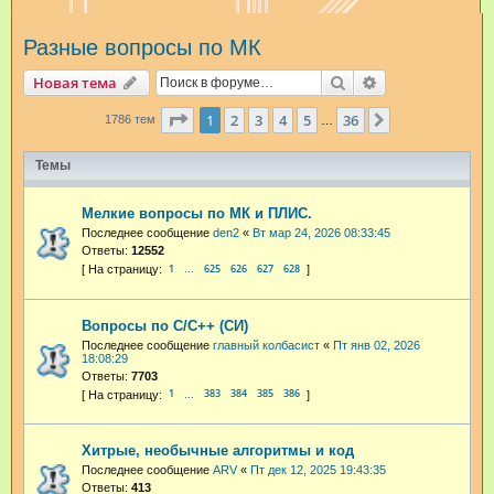
и
Разные вопросы по МК
с
к
Поиск
Расширенный п
Новая тема
Страница
1
из
36
1
2
3
4
5
36
След.
1786 тем
…
Темы
Мелкие вопросы по МК и ПЛИС.
Последнее сообщение
den2
«
Вт мар 24, 2026 08:33:45
Ответы:
12552
1
625
626
627
628
…
Вопросы по С/С++ (СИ)
Последнее сообщение
главный колбасист
«
Пт янв 02, 2026
18:08:29
Ответы:
7703
1
383
384
385
386
…
Хитрые, необычные алгоритмы и код
Последнее сообщение
ARV
«
Пт дек 12, 2025 19:43:35
Ответы:
413