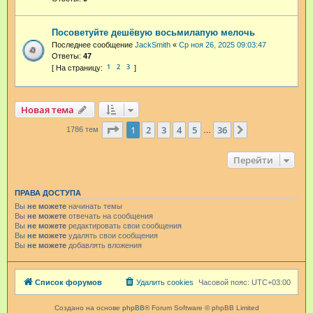
Посоветуйте дешёвую восьмилапую мелочь
Последнее сообщение
JackSmith
«
Ср ноя 26, 2025 09:03:47
Ответы:
47
1
2
3
Новая тема
Страница
1
из
36
1
2
3
4
5
36
След.
1786 тем
…
Перейти
ПРАВА ДОСТУПА
Вы
не можете
начинать темы
Вы
не можете
отвечать на сообщения
Вы
не можете
редактировать свои сообщения
Вы
не можете
удалять свои сообщения
Вы
не можете
добавлять вложения
Список форумов
Удалить cookies
Часовой пояс:
UTC+03:00
Создано на основе
phpBB
® Forum Software © phpBB Limited