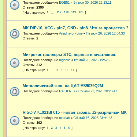
Последнее сообщение
BOB51
«
Вт июн 30, 2026 22:13:11
Ответы:
2390
1
117
118
119
120
…
MK DIP-16, VCC - pin7, GND - pin8. Что за процессор ?
Последнее сообщение
Ariadna-on-Line
«
Пт июн 26, 2026 12:54:33
Ответы:
2
Микроконтроллеры STC: первые впечатления.
Последнее сообщение
mgoblin
«
Вт май 26, 2026 19:52:22
Ответы:
212
1
8
9
10
11
…
Металлический звон на ЦАП ES9039Q2M
Последнее сообщение
FX-DENIS
«
Сб май 23, 2026 20:28:47
RISC-V К1921ВГ015 - новая забава, 32-разрядный МК
Последнее сообщение
maxlab
«
Сб май 16, 2026 23:44:43
Ответы:
102
1
2
3
4
5
6