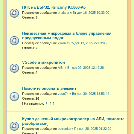
ПЛК на ESP32. Kincony KC868-A6
Последнее сообщение
phalanx
«
Вт дек 16, 2025 10:33:00
Ответы:
3
Неизвестная микросхема в блоке управления
предпусковым подог
Последнее сообщение
Zikon
«
Сб дек 13, 2025 22:03:05
Ответы:
2
VScode и микропитон
Последнее сообщение
AlBr
«
Вт дек 02, 2025 12:42:28
Ответы:
4
Помогите опознать элемент
Последнее сообщение
veso74
«
Вс ноя 30, 2025 18:53:44
Ответы:
26
1
2
Купил дешевый микроконтроллер на АЛИ, помогите
разобраться(
Последнее сообщение
petrenko
«
Пт ноя 28, 2025 01:22:29
Ответы:
9