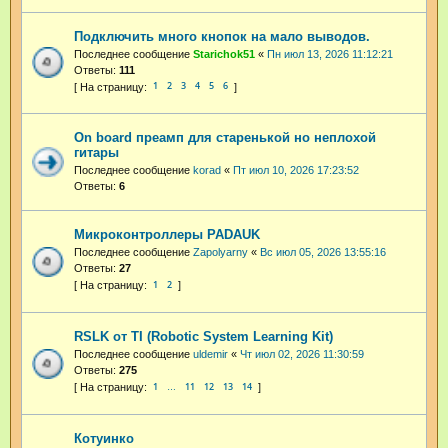
Подключить много кнопок на мало выводов.
Последнее сообщение
Starichok51
«
Пн июл 13, 2026 11:12:21
Ответы:
111
1
2
3
4
5
6
On board преамп для старенькой но неплохой
гитары
Последнее сообщение
korad
«
Пт июл 10, 2026 17:23:52
Ответы:
6
Микроконтроллеры PADAUK
Последнее сообщение
Zapolyarny
«
Вс июл 05, 2026 13:55:16
Ответы:
27
1
2
RSLK от TI (Robotic System Learning Kit)
Последнее сообщение
uldemir
«
Чт июл 02, 2026 11:30:59
Ответы:
275
1
11
12
13
14
…
Котуинко