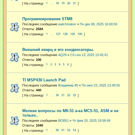
1
18
19
20
21
…
Программирование STM8
Последнее сообщение
watchmaker
«
Пн дек 08, 2025 16:00:50
Ответы:
2584
1
127
128
129
130
…
Внешний кварц и его конденсаторы.
Последнее сообщение
AQ29
«
Сб сен 13, 2025 13:45:41
Ответы:
106
1
2
3
4
5
6
TI MSP430 Launch Pad
Последнее сообщение
Владимир 85
«
Пн июн 23, 2025 13:48:50
Ответы:
440
1
20
21
22
23
…
Мелкие вопросы по МК-51 а-ка MCS-51, ASM и не
только..
Последнее сообщение
BOB51
«
Чт фев 20, 2025 19:58:49
Ответы:
1040
1
50
51
52
53
…