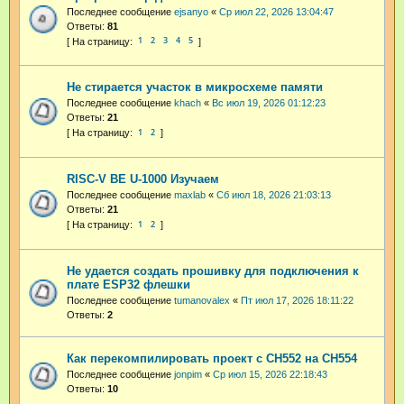
Последнее сообщение
ejsanyo
«
Ср июл 22, 2026 13:04:47
Ответы:
81
1
2
3
4
5
Не стирается участок в микросхеме памяти
Последнее сообщение
khach
«
Вс июл 19, 2026 01:12:23
Ответы:
21
1
2
RISC-V BE U-1000 Изучаем
Последнее сообщение
maxlab
«
Сб июл 18, 2026 21:03:13
Ответы:
21
1
2
Не удается создать прошивку для подключения к
плате ESP32 флешки
Последнее сообщение
tumanovalex
«
Пт июл 17, 2026 18:11:22
Ответы:
2
Как перекомпилировать проект с CH552 на CH554
Последнее сообщение
jonpim
«
Ср июл 15, 2026 22:18:43
Ответы:
10