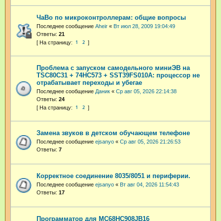
ЧаВо по микроконтроллерам: общие вопросы
Последнее сообщение
Aheir
«
Вт июл 28, 2009 19:04:49
Ответы:
21
1
2
Проблема с запуском самодельного миниЭВ на
TSC80C31 + 74HC573 + SST39FS010A: процессор не
отрабатывает переходы и убегае
Последнее сообщение
Даник
«
Ср авг 05, 2026 22:14:38
Ответы:
24
1
2
Замена звуков в детском обучающем телефоне
Последнее сообщение
ejsanyo
«
Ср авг 05, 2026 21:26:53
Ответы:
7
Корректное соединение 8035/8051 и периферии.
Последнее сообщение
ejsanyo
«
Вт авг 04, 2026 11:54:43
Ответы:
17
Программатор для MC68HC908JB16