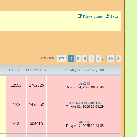
Регистрация
Вход
Страница
1
из
36
1
2
3
4
5
36
След.
1786 тем
…
ОТВЕТЫ
ПРОСМОТРЫ
ПОСЛЕДНЕЕ СООБЩЕНИЕ
den2
12552
2702725
Вт мар 24, 2026 08:33:45
главный колбасист
7703
1475552
Пт янв 02, 2026 18:08:29
ARV
413
305913
Пт дек 12, 2025 19:43:35