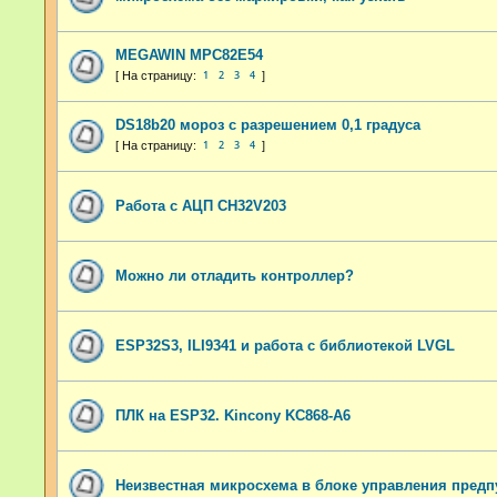
MEGAWIN MPC82E54
1
2
3
4
DS18b20 мороз с разрешением 0,1 градуса
1
2
3
4
Работа с АЦП CH32V203
Можно ли отладить контроллер?
ESP32S3, ILI9341 и работа с библиотекой LVGL
ПЛК на ESP32. Kincony KC868-A6
Неизвестная микросхема в блоке управления пред