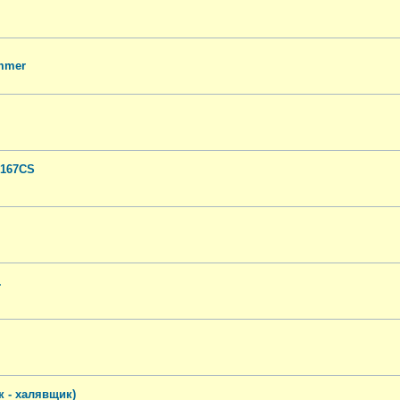
ammer
C167CS
.
 - халявщик)