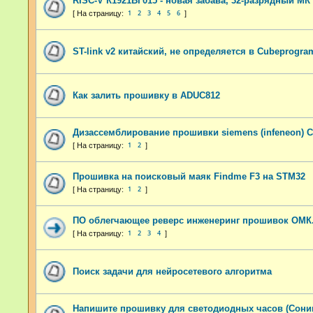
RISC-V К1921ВГ015 - новая забава, 32-разрядный МК
1
2
3
4
5
6
ST-link v2 китайский, не определяется в Cubeprogr
Как залить прошивку в ADUC812
Дизассемблирование прошивки siemens (infeneon) 
1
2
Прошивка на поисковый маяк Findme F3 на STM32
1
2
ПО облегчающее реверс инженеринг прошивок ОМК
1
2
3
4
Поиск задачи для нейросетевого алгоритма
Напишите прошивку для светодиодных часов (Соник