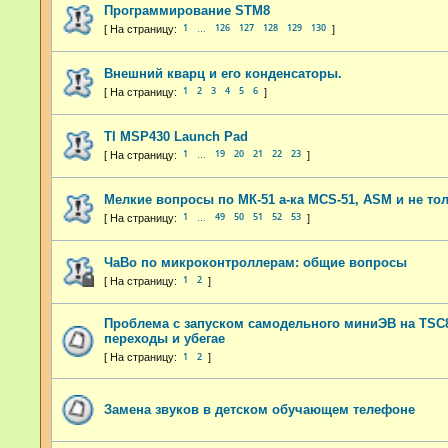
Программирование STM8
1
126
127
128
129
130
…
Внешний кварц и его конденсаторы.
1
2
3
4
5
6
TI MSP430 Launch Pad
1
19
20
21
22
23
…
Мелкие вопросы по МК-51 а-ка MCS-51, ASM и не тол
1
49
50
51
52
53
…
ЧаВо по микроконтроллерам: общие вопросы
1
2
Проблема с запуском самодельного миниЭВ на TSC8
переходы и убегае
1
2
Замена звуков в детском обучающем телефоне