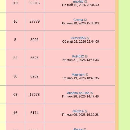
maxlab
102
53815
Сб май 16, 2026 23:44:43
Croma
16
27779
Вс май 10, 2026 15:33:03
victor1956
8
3926
Сб май 02, 2026 22:44:09
Kot4512
32
6625
Вт мар 31, 2026 13:47:33
Magnium
30
6262
Чт мар 19, 2026 18:46:35
Ariadna-on-Line
63
17678
Пт июн 26, 2026 14:47:48
oleg314
16
5174
Пт мар 06, 2026 16:19:28
Rapra