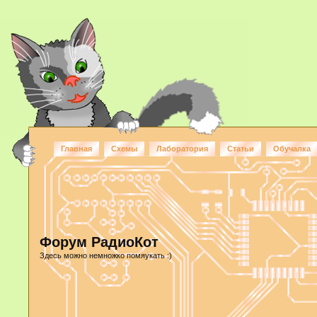
Главная
Схемы
Лаборатория
Статьи
Обучалка
Форум РадиоКот
Здесь можно немножко помяукать :)