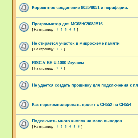
Корректное соединение 8035/8051 и периферии.
Программатор для MC68HC908JB16
1
2
3
4
5
Не стирается участок в микросхеме памяти
1
2
RISC-V BE U-1000 Изучаем
1
2
Не удается создать прошивку для подключения к п
Как перекомпилировать проект с CH552 на CH554
Подключить много кнопок на мало выводов.
1
2
3
4
5
6