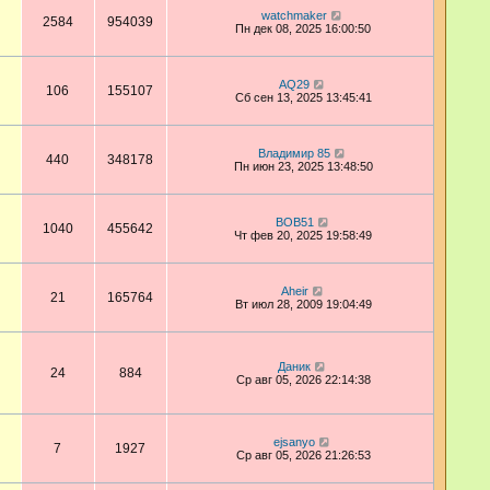
watchmaker
2584
954039
Пн дек 08, 2025 16:00:50
AQ29
106
155107
Сб сен 13, 2025 13:45:41
Владимир 85
440
348178
Пн июн 23, 2025 13:48:50
BOB51
1040
455642
Чт фев 20, 2025 19:58:49
Aheir
21
165764
Вт июл 28, 2009 19:04:49
Даник
24
884
Ср авг 05, 2026 22:14:38
ejsanyo
7
1927
Ср авг 05, 2026 21:26:53