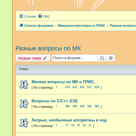
Ссылки
FAQ
Список форумов
Микроконтроллеры и ПЛИС
Разные вопрос
Разные вопросы по МК
Поиск
Расширенн
Новая тема
ТЕМЫ
Мелкие вопросы по МК и ПЛИС.
1
624
625
626
627
628
…
Вопросы по С/С++ (СИ)
1
382
383
384
385
386
…
Хитрые, необычные алгоритмы и код
1
17
18
19
20
21
…