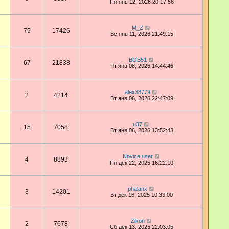
Пн янв 12, 2026 20:17:56
M_Z
75
17426
Вс янв 11, 2026 21:49:15
BOB51
67
21838
Чт янв 08, 2026 14:44:46
alex38779
2
4214
Вт янв 06, 2026 22:47:09
u37
15
7058
Вт янв 06, 2026 13:52:43
Novice user
4
8893
Пн дек 22, 2025 16:22:10
phalanx
3
14201
Вт дек 16, 2025 10:33:00
Zikon
2
7678
Сб дек 13, 2025 22:03:05