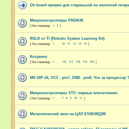
On board преамп для старенькой но неплохой гитар
Микроконтроллеры PADAUK
1
2
RSLK от TI (Robotic System Learning Kit)
1
10
11
12
13
14
…
Котуинко
1
116
117
118
119
120
…
MK DIP-16, VCC - pin7, GND - pin8. Что за процессор 
Микроконтроллеры STC: первые впечатления.
1
7
8
9
10
11
…
Металлический звон на ЦАП ES9039Q2M