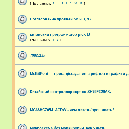
1
7
8
9
10
11
…
Согласование уровней 5В и 3,3В.
китайский программатор pickit3
1
2
79f8513a
McBitFont — прога д/создания шрифтов и графики д
Китайский контроллер заряда SH79F329АХ.
MC68HC705J1ACDW - чем читать/прошивать?
микросхема без маркировки, как узнать