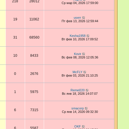
218
28012
Ср мар 04, 2026 17:59:00
userr
19
11062
Пт фев 13, 2026 12:59:44
Kesha1958
31
68560
Вт фев 10, 2026 17:09:52
Kovir
10
8433
Вс фев 08, 2026 12:05:36
McFLY
0
2676
Вт фев 03, 2026 21:10:25
Remel220
1
5975
Вс янв 18, 2026 14:07:07
smacorp
6
7315
Ср янв 14, 2026 09:32:30
OKF
6
5587