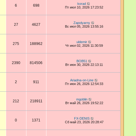
korad
6
698
Пт июл 10, 2026 17:23:52
Zapolyarny
27
4627
Вс июл 05, 2026 13:55:16
uldemir
275
188962
Чт июл 02, 2026 11:30:59
BOB51
2390
814506
Вт июн 30, 2026 22:13:11
Ariadna-on-Line
2
911
Пт июн 26, 2026 12:54:33
mgoblin
212
218911
Вт май 26, 2026 19:52:22
FX-DENIS
0
1371
Сб май 23, 2026 20:28:47