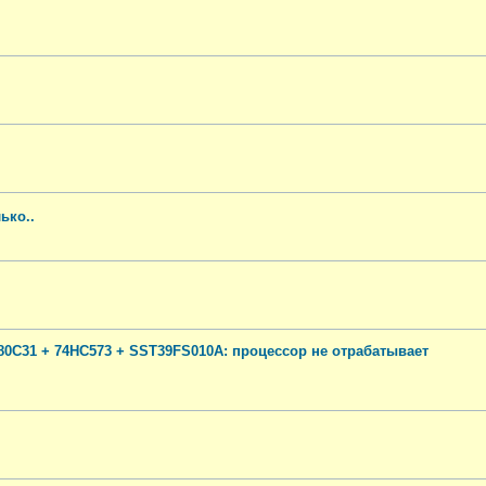
ько..
0C31 + 74HC573 + SST39FS010A: процессор не отрабатывает