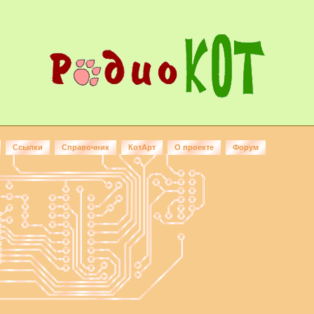
Ссылки
Справочник
КотАрт
О проекте
Форум