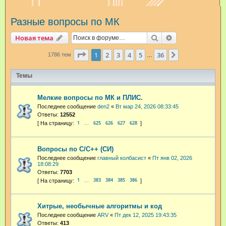
и
Разные вопросы по МК
с
к
Поиск
Расширенный п
Новая тема
Страница
1
из
36
1
2
3
4
5
36
След.
1786 тем
…
Темы
Мелкие вопросы по МК и ПЛИС.
Последнее сообщение
den2
«
Вт мар 24, 2026 08:33:45
Ответы:
12552
1
625
626
627
628
…
Вопросы по С/С++ (СИ)
Последнее сообщение
главный колбасист
«
Пт янв 02, 2026
18:08:29
Ответы:
7703
1
383
384
385
386
…
Хитрые, необычные алгоритмы и код
Последнее сообщение
ARV
«
Пт дек 12, 2025 19:43:35
Ответы:
413