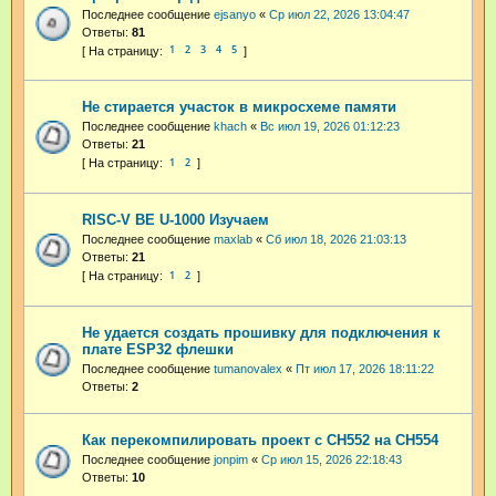
Последнее сообщение
ejsanyo
«
Ср июл 22, 2026 13:04:47
Ответы:
81
1
2
3
4
5
Не стирается участок в микросхеме памяти
Последнее сообщение
khach
«
Вс июл 19, 2026 01:12:23
Ответы:
21
1
2
RISC-V BE U-1000 Изучаем
Последнее сообщение
maxlab
«
Сб июл 18, 2026 21:03:13
Ответы:
21
1
2
Не удается создать прошивку для подключения к
плате ESP32 флешки
Последнее сообщение
tumanovalex
«
Пт июл 17, 2026 18:11:22
Ответы:
2
Как перекомпилировать проект с CH552 на CH554
Последнее сообщение
jonpim
«
Ср июл 15, 2026 22:18:43
Ответы:
10