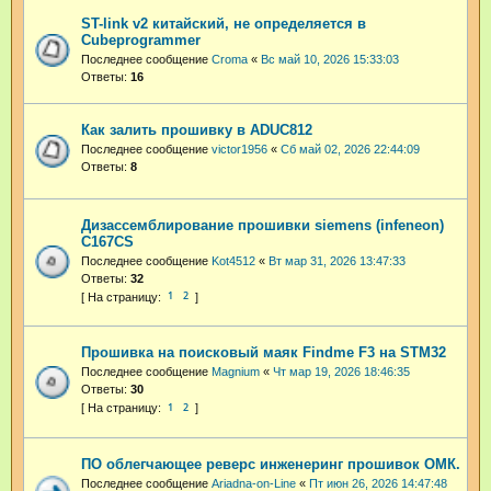
ST-link v2 китайский, не определяется в
Cubeprogrammer
Последнее сообщение
Croma
«
Вс май 10, 2026 15:33:03
Ответы:
16
Как залить прошивку в ADUC812
Последнее сообщение
victor1956
«
Сб май 02, 2026 22:44:09
Ответы:
8
Дизассемблирование прошивки siemens (infeneon)
C167CS
Последнее сообщение
Kot4512
«
Вт мар 31, 2026 13:47:33
Ответы:
32
1
2
Прошивка на поисковый маяк Findme F3 на STM32
Последнее сообщение
Magnium
«
Чт мар 19, 2026 18:46:35
Ответы:
30
1
2
ПО облегчающее реверс инженеринг прошивок ОМК.
Последнее сообщение
Ariadna-on-Line
«
Пт июн 26, 2026 14:47:48