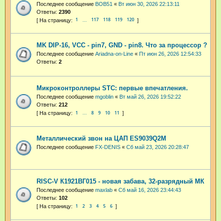
Последнее сообщение
BOB51
«
Вт июн 30, 2026 22:13:11
Ответы:
2390
1
117
118
119
120
…
MK DIP-16, VCC - pin7, GND - pin8. Что за процессор ?
Последнее сообщение
Ariadna-on-Line
«
Пт июн 26, 2026 12:54:33
Ответы:
2
Микроконтроллеры STC: первые впечатления.
Последнее сообщение
mgoblin
«
Вт май 26, 2026 19:52:22
Ответы:
212
1
8
9
10
11
…
Металлический звон на ЦАП ES9039Q2M
Последнее сообщение
FX-DENIS
«
Сб май 23, 2026 20:28:47
RISC-V К1921ВГ015 - новая забава, 32-разрядный МК
Последнее сообщение
maxlab
«
Сб май 16, 2026 23:44:43
Ответы:
102
1
2
3
4
5
6