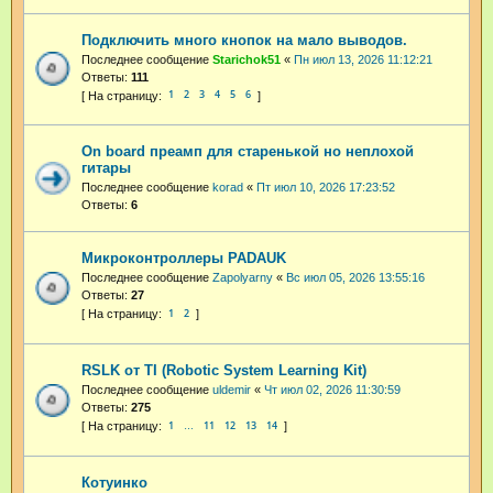
Подключить много кнопок на мало выводов.
Последнее сообщение
Starichok51
«
Пн июл 13, 2026 11:12:21
Ответы:
111
1
2
3
4
5
6
On board преамп для старенькой но неплохой
гитары
Последнее сообщение
korad
«
Пт июл 10, 2026 17:23:52
Ответы:
6
Микроконтроллеры PADAUK
Последнее сообщение
Zapolyarny
«
Вс июл 05, 2026 13:55:16
Ответы:
27
1
2
RSLK от TI (Robotic System Learning Kit)
Последнее сообщение
uldemir
«
Чт июл 02, 2026 11:30:59
Ответы:
275
1
11
12
13
14
…
Котуинко