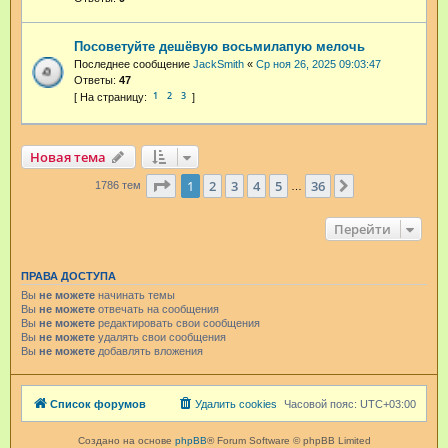
Посоветуйте дешёвую восьмилапую мелочь
Последнее сообщение
JackSmith
«
Ср ноя 26, 2025 09:03:47
Ответы:
47
1
2
3
Новая тема
Страница
1
из
36
1
2
3
4
5
36
След.
1786 тем
…
Перейти
ПРАВА ДОСТУПА
Вы
не можете
начинать темы
Вы
не можете
отвечать на сообщения
Вы
не можете
редактировать свои сообщения
Вы
не можете
удалять свои сообщения
Вы
не можете
добавлять вложения
Список форумов
Удалить cookies
Часовой пояс:
UTC+03:00
Создано на основе
phpBB
® Forum Software © phpBB Limited