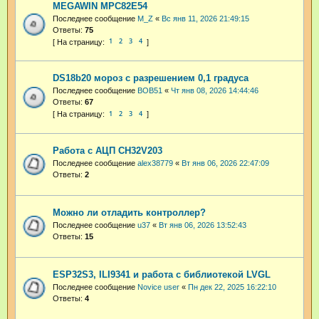
MEGAWIN MPC82E54
Последнее сообщение
M_Z
«
Вс янв 11, 2026 21:49:15
Ответы:
75
1
2
3
4
DS18b20 мороз с разрешением 0,1 градуса
Последнее сообщение
BOB51
«
Чт янв 08, 2026 14:44:46
Ответы:
67
1
2
3
4
Работа с АЦП CH32V203
Последнее сообщение
alex38779
«
Вт янв 06, 2026 22:47:09
Ответы:
2
Можно ли отладить контроллер?
Последнее сообщение
u37
«
Вт янв 06, 2026 13:52:43
Ответы:
15
ESP32S3, ILI9341 и работа с библиотекой LVGL
Последнее сообщение
Novice user
«
Пн дек 22, 2025 16:22:10
Ответы:
4