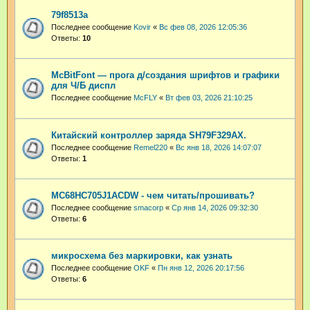
79f8513a
Последнее сообщение
Kovir
«
Вс фев 08, 2026 12:05:36
Ответы:
10
McBitFont — прога д/создания шрифтов и графики
для Ч/Б диспл
Последнее сообщение
McFLY
«
Вт фев 03, 2026 21:10:25
Китайский контроллер заряда SH79F329АХ.
Последнее сообщение
Remel220
«
Вс янв 18, 2026 14:07:07
Ответы:
1
MC68HC705J1ACDW - чем читать/прошивать?
Последнее сообщение
smacorp
«
Ср янв 14, 2026 09:32:30
Ответы:
6
микросхема без маркировки, как узнать
Последнее сообщение
OKF
«
Пн янв 12, 2026 20:17:56
Ответы:
6