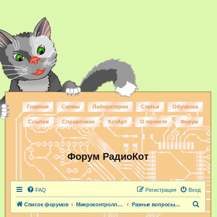
Главная
Схемы
Лаборатория
Статьи
Обучалка
Ссылки
Справочник
КотАрт
О проекте
Форум
Форум РадиоКот
FAQ
Регистрация
Вход
П
Список форумов
Микроконтроллеры и ПЛИС
Разные вопросы по МК
о