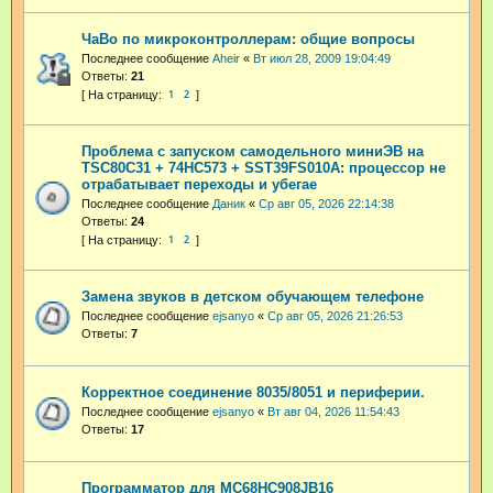
ЧаВо по микроконтроллерам: общие вопросы
Последнее сообщение
Aheir
«
Вт июл 28, 2009 19:04:49
Ответы:
21
1
2
Проблема с запуском самодельного миниЭВ на
TSC80C31 + 74HC573 + SST39FS010A: процессор не
отрабатывает переходы и убегае
Последнее сообщение
Даник
«
Ср авг 05, 2026 22:14:38
Ответы:
24
1
2
Замена звуков в детском обучающем телефоне
Последнее сообщение
ejsanyo
«
Ср авг 05, 2026 21:26:53
Ответы:
7
Корректное соединение 8035/8051 и периферии.
Последнее сообщение
ejsanyo
«
Вт авг 04, 2026 11:54:43
Ответы:
17
Программатор для MC68HC908JB16