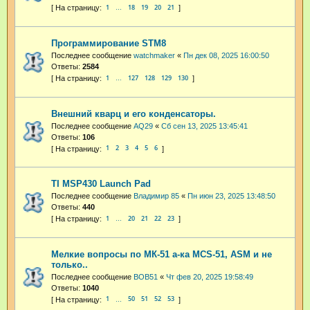
1
18
19
20
21
…
Программирование STM8
Последнее сообщение
watchmaker
«
Пн дек 08, 2025 16:00:50
Ответы:
2584
1
127
128
129
130
…
Внешний кварц и его конденсаторы.
Последнее сообщение
AQ29
«
Сб сен 13, 2025 13:45:41
Ответы:
106
1
2
3
4
5
6
TI MSP430 Launch Pad
Последнее сообщение
Владимир 85
«
Пн июн 23, 2025 13:48:50
Ответы:
440
1
20
21
22
23
…
Мелкие вопросы по МК-51 а-ка MCS-51, ASM и не
только..
Последнее сообщение
BOB51
«
Чт фев 20, 2025 19:58:49
Ответы:
1040
1
50
51
52
53
…