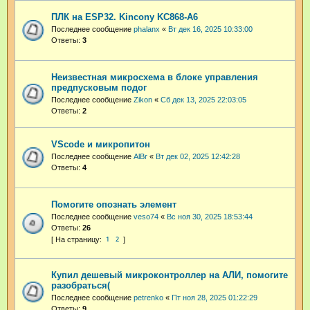
ПЛК на ESP32. Kincony KC868-A6
Последнее сообщение
phalanx
«
Вт дек 16, 2025 10:33:00
Ответы:
3
Неизвестная микросхема в блоке управления
предпусковым подог
Последнее сообщение
Zikon
«
Сб дек 13, 2025 22:03:05
Ответы:
2
VScode и микропитон
Последнее сообщение
AlBr
«
Вт дек 02, 2025 12:42:28
Ответы:
4
Помогите опознать элемент
Последнее сообщение
veso74
«
Вс ноя 30, 2025 18:53:44
Ответы:
26
1
2
Купил дешевый микроконтроллер на АЛИ, помогите
разобраться(
Последнее сообщение
petrenko
«
Пт ноя 28, 2025 01:22:29
Ответы:
9