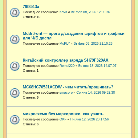
79f8513a
Последнее сообщение
Kovir
«
Вс фев 08, 2026 12:05:36
Ответы:
10
McBitFont — прога д/создания шрифтов и графики
для Ч/Б диспл
Последнее сообщение
McFLY
«
Вт фев 03, 2026 21:10:25
Китайский контроллер заряда SH79F329АХ.
Последнее сообщение
Remel220
«
Вс янв 18, 2026 14:07:07
Ответы:
1
MC68HC705J1ACDW - чем читать/прошивать?
Последнее сообщение
smacorp
«
Ср янв 14, 2026 09:32:30
Ответы:
6
микросхема без маркировки, как узнать
Последнее сообщение
OKF
«
Пн янв 12, 2026 20:17:56
Ответы:
6