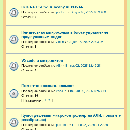
ПЛК на ESP32. Kincony KC868-A6
Последнее сообщение
phalanx
«
Вт дек 16, 2025 10:33:00
Ответы:
3
Неизвестная микросхема в блоке управления
предпусковым подог
Последнее сообщение
Zikon
«
Сб дек 13, 2025 22:03:05
Ответы:
2
VScode и микропитон
Последнее сообщение
AlBr
«
Вт дек 02, 2025 12:42:28
Ответы:
4
Помогите опознать элемент
Последнее сообщение
veso74
«
Вс ноя 30, 2025 18:53:44
Ответы:
26
1
2
Купил дешевый микроконтроллер на АЛИ, помогите
разобраться(
Последнее сообщение
petrenko
«
Пт ноя 28, 2025 01:22:29
Ответы:
9