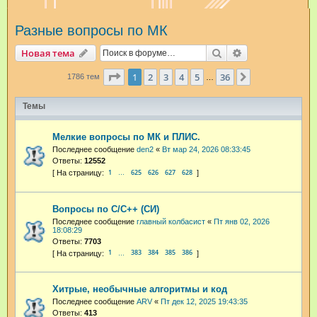
и
Разные вопросы по МК
с
к
Поиск
Расширенный п
Новая тема
Страница
1
из
36
1
2
3
4
5
36
След.
1786 тем
…
Темы
Мелкие вопросы по МК и ПЛИС.
Последнее сообщение
den2
«
Вт мар 24, 2026 08:33:45
Ответы:
12552
1
625
626
627
628
…
Вопросы по С/С++ (СИ)
Последнее сообщение
главный колбасист
«
Пт янв 02, 2026
18:08:29
Ответы:
7703
1
383
384
385
386
…
Хитрые, необычные алгоритмы и код
Последнее сообщение
ARV
«
Пт дек 12, 2025 19:43:35
Ответы:
413