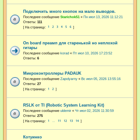
Подключить много кнопок на мало выводов.
Последнее сообщение
Starichok51
«
Пн июл 13, 2026 11:12:21
Ответы:
111
1
2
3
4
5
6
On board преамп для старенькой но неплохой
гитары
Последнее сообщение
korad
«
Пт июл 10, 2026 17:23:52
Ответы:
6
Микроконтроллеры PADAUK
Последнее сообщение
Zapolyarny
«
Вс июл 05, 2026 13:55:16
Ответы:
27
1
2
RSLK от TI (Robotic System Learning Kit)
Последнее сообщение
uldemir
«
Чт июл 02, 2026 11:30:59
Ответы:
275
1
11
12
13
14
…
Котуинко