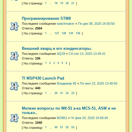
1
18
19
20
21
…
Программирование STM8
Последнее сообщение
watchmaker
«
Пн дек 08, 2025 16:00:50
Ответы:
2584
1
127
128
129
130
…
Внешний кварц и его конденсаторы.
Последнее сообщение
AQ29
«
Сб сен 13, 2025 13:45:41
Ответы:
106
1
2
3
4
5
6
TI MSP430 Launch Pad
Последнее сообщение
Владимир 85
«
Пн июн 23, 2025 13:48:50
Ответы:
440
1
20
21
22
23
…
Мелкие вопросы по МК-51 а-ка MCS-51, ASM и не
только..
Последнее сообщение
BOB51
«
Чт фев 20, 2025 19:58:49
Ответы:
1040
1
50
51
52
53
…