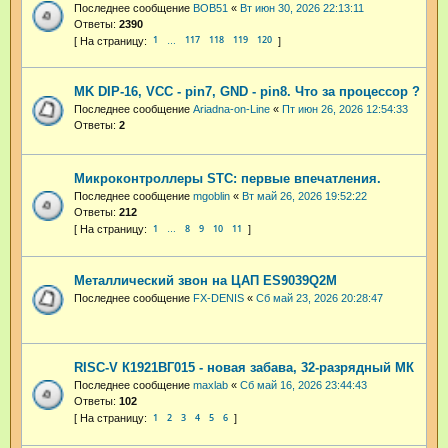
Последнее сообщение
BOB51
«
Вт июн 30, 2026 22:13:11
Ответы:
2390
1
117
118
119
120
…
MK DIP-16, VCC - pin7, GND - pin8. Что за процессор ?
Последнее сообщение
Ariadna-on-Line
«
Пт июн 26, 2026 12:54:33
Ответы:
2
Микроконтроллеры STC: первые впечатления.
Последнее сообщение
mgoblin
«
Вт май 26, 2026 19:52:22
Ответы:
212
1
8
9
10
11
…
Металлический звон на ЦАП ES9039Q2M
Последнее сообщение
FX-DENIS
«
Сб май 23, 2026 20:28:47
RISC-V К1921ВГ015 - новая забава, 32-разрядный МК
Последнее сообщение
maxlab
«
Сб май 16, 2026 23:44:43
Ответы:
102
1
2
3
4
5
6