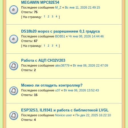
MEGAWIN MPC82E54
Последнее сообщение
M_Z
«
Вс янв 11, 2026 21:49:15
Ответы:
75
1
2
3
4
DS18b20 мороз с разрешением 0,1 градуса
Последнее сообщение
BOB51
«
Чт янв 08, 2026 14:44:46
Ответы:
67
1
2
3
4
Работа с АЦП CH32V203
Последнее сообщение
alex38779
«
Вт янв 06, 2026 22:47:09
Ответы:
2
Можно ли отладить контроллер?
Последнее сообщение
u37
«
Вт янв 06, 2026 13:52:43
Ответы:
15
ESP32S3, ILI9341 и работа с библиотекой LVGL
Последнее сообщение
Novice user
«
Пн дек 22, 2025 16:22:10
Ответы:
4