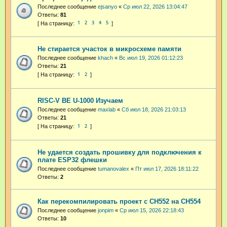
Последнее сообщение
ejsanyo
«
Ср июл 22, 2026 13:04:47
Ответы:
81
1
2
3
4
5
Не стирается участок в микросхеме памяти
Последнее сообщение
khach
«
Вс июл 19, 2026 01:12:23
Ответы:
21
1
2
RISC-V BE U-1000 Изучаем
Последнее сообщение
maxlab
«
Сб июл 18, 2026 21:03:13
Ответы:
21
1
2
Не удается создать прошивку для подключения к
плате ESP32 флешки
Последнее сообщение
tumanovalex
«
Пт июл 17, 2026 18:11:22
Ответы:
2
Как перекомпилировать проект с CH552 на CH554
Последнее сообщение
jonpim
«
Ср июл 15, 2026 22:18:43
Ответы:
10