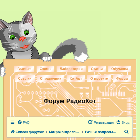
Главная
Схемы
Лаборатория
Статьи
Обучалка
Ссылки
Справочник
КотАрт
О проекте
Форум
Форум РадиоКот
FAQ
Регистрация
Вход
П
Список форумов
Микроконтроллеры и ПЛИС
Разные вопросы по МК
о