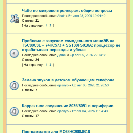
ЧаВо по микроконтроллерам: общие вопросы
Последнее сообщение
Aheir
«
Вт июл 28, 2009 19:04:49
Ответы:
21
1
2
Проблема с запуском самодельного миниЭВ на
TSC80C31 + 74HC573 + SST39FS010A: процессор не
отрабатывает переходы и убегае
Последнее сообщение
Даник
«
Ср авг 05, 2026 22:14:38
Ответы:
24
1
2
Замена звуков в детском обучающем телефоне
Последнее сообщение
ejsanyo
«
Ср авг 05, 2026 21:26:53
Ответы:
7
Корректное соединение 8035/8051 и периферии.
Последнее сообщение
ejsanyo
«
Вт авг 04, 2026 11:54:43
Ответы:
17
Программатор для MC68HC908JB16