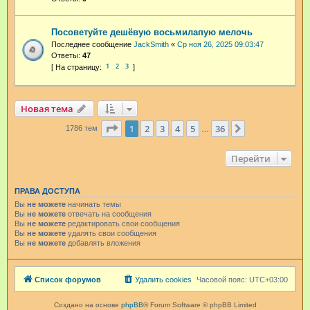
Посоветуйте дешёвую восьмилапую мелочь
Последнее сообщение
JackSmith
«
Ср ноя 26, 2025 09:03:47
Ответы:
47
1
2
3
Новая тема
Страница
1
из
36
1
2
3
4
5
36
След.
1786 тем
…
Перейти
ПРАВА ДОСТУПА
Вы
не можете
начинать темы
Вы
не можете
отвечать на сообщения
Вы
не можете
редактировать свои сообщения
Вы
не можете
удалять свои сообщения
Вы
не можете
добавлять вложения
Список форумов
Удалить cookies
Часовой пояс:
UTC+03:00
Создано на основе
phpBB
® Forum Software © phpBB Limited