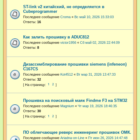
ST-link v2 китайский, не определяется в
Cubeprogrammer
Последнее сообщение
Croma
«
Вс май 10, 2026 15:33:03
Ответы:
16
Как залить прошивку в ADUC812
Последнее сообщение
victor1956
«
Сб май 02, 2026 22:44:09
Ответы:
8
Дизассемблирование прошивки siemens (infeneon)
C167CS
Последнее сообщение
Kot4512
«
Вт мар 31, 2026 13:47:33
Ответы:
32
1
2
Прошивка на поисковый маяк Findme F3 на STM32
Последнее сообщение
Magnium
«
Чт мар 19, 2026 18:46:35
Ответы:
30
1
2
ПО облегчающее реверс инженеринг прошивок ОМК.
Последнее сообщение
Ariadna-on-Line
«
Пт июн 26, 2026 14:47:48