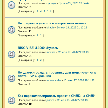
Последнее сообщение
ejsanyo
«
Ср июл 22, 2026 13:04:47
Ответы:
81
1
2
3
4
5
Не стирается участок в микросхеме памяти
Последнее сообщение
khach
«
Вс июл 19, 2026 01:12:23
Ответы:
21
1
2
RISC-V BE U-1000 Изучаем
Последнее сообщение
maxlab
«
Сб июл 18, 2026 21:03:13
Ответы:
21
1
2
Не удается создать прошивку для подключения к
плате ESP32 флешки
Последнее сообщение
tumanovalex
«
Пт июл 17, 2026 18:11:22
Ответы:
2
Как перекомпилировать проект с CH552 на CH554
Последнее сообщение
jonpim
«
Ср июл 15, 2026 22:18:43
Ответы:
10