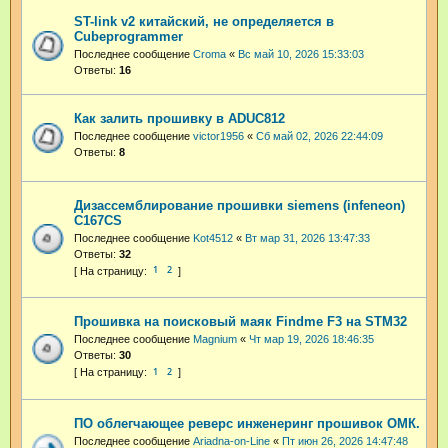
ST-link v2 китайский, не определяется в
Cubeprogrammer
Последнее сообщение
Croma
«
Вс май 10, 2026 15:33:03
Ответы:
16
Как залить прошивку в ADUC812
Последнее сообщение
victor1956
«
Сб май 02, 2026 22:44:09
Ответы:
8
Дизассемблирование прошивки siemens (infeneon)
C167CS
Последнее сообщение
Kot4512
«
Вт мар 31, 2026 13:47:33
Ответы:
32
1
2
Прошивка на поисковый маяк Findme F3 на STM32
Последнее сообщение
Magnium
«
Чт мар 19, 2026 18:46:35
Ответы:
30
1
2
ПО облегчающее реверс инженеринг прошивок ОМК.
Последнее сообщение
Ariadna-on-Line
«
Пт июн 26, 2026 14:47:48