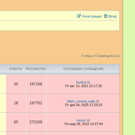
Регистрация
Вход
4 темы • Страница
1
из
1
ОТВЕТЫ
ПРОСМОТРЫ
ПОСЛЕДНЕЕ СООБЩЕНИЕ
Surikat
35
167166
Пт авг 13, 2021 22:17:25
Hlam_control_radio
18
167752
Пт дек 26, 2025 17:25:23
musor
65
272159
Пн мар 28, 2022 14:27:04