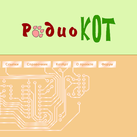
Ссылки
Справочник
КотАрт
О проекте
Форум