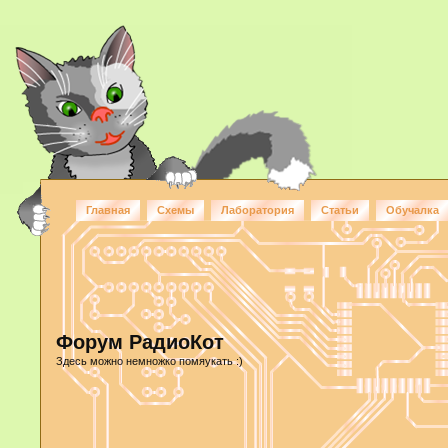
Главная
Схемы
Лаборатория
Статьи
Обучалка
Форум РадиоКот
Здесь можно немножко помяукать :)