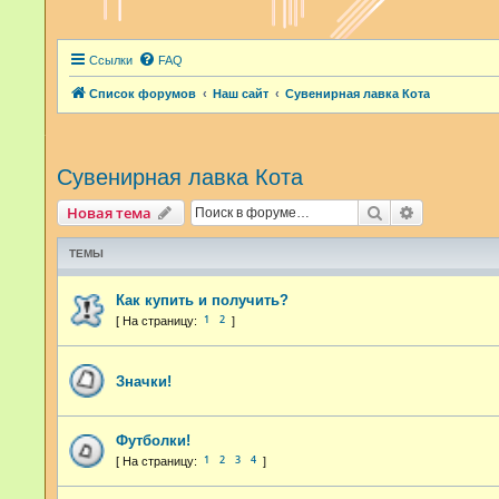
Ссылки
FAQ
Список форумов
Наш сайт
Сувенирная лавка Кота
Сувенирная лавка Кота
Поиск
Расширенн
Новая тема
ТЕМЫ
Как купить и получить?
1
2
Значки!
Футболки!
1
2
3
4