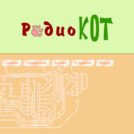
Ссылки
Справочник
КотАрт
О проекте
Форум