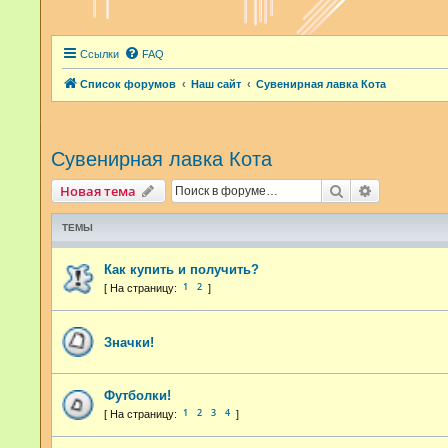
Ссылки
FAQ
Список форумов
Наш сайт
Сувенирная лавка Кота
Сувенирная лавка Кота
Поиск
Расширенн
Новая тема
ТЕМЫ
Как купить и получить?
1
2
Значки!
Футболки!
1
2
3
4