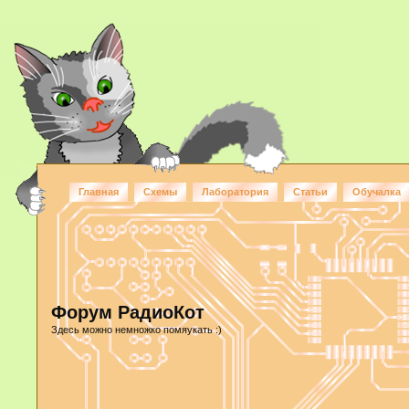
Главная
Схемы
Лаборатория
Статьи
Обучалка
Форум РадиоКот
Здесь можно немножко помяукать :)