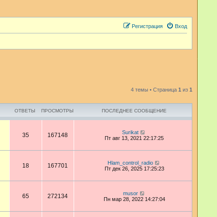
Регистрация
Вход
4 темы • Страница
1
из
1
ОТВЕТЫ
ПРОСМОТРЫ
ПОСЛЕДНЕЕ СООБЩЕНИЕ
Surikat
35
167148
Пт авг 13, 2021 22:17:25
Hlam_control_radio
18
167701
Пт дек 26, 2025 17:25:23
musor
65
272134
Пн мар 28, 2022 14:27:04