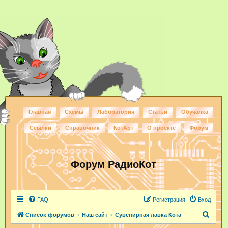
Главная
Схемы
Лаборатория
Статьи
Обучалка
Ссылки
Справочник
КотАрт
О проекте
Форум
Форум РадиоКот
FAQ
Регистрация
Вход
П
Список форумов
Наш сайт
Сувенирная лавка Кота
о