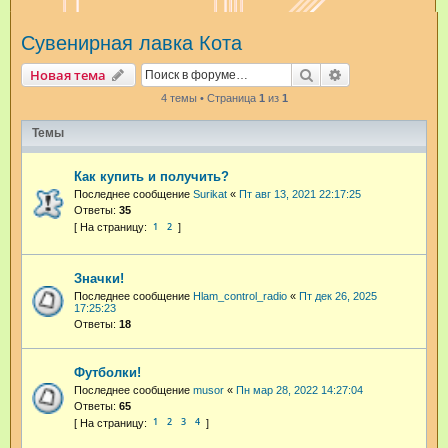
и
Сувенирная лавка Кота
с
к
Поиск
Расширенный п
Новая тема
4 темы • Страница
1
из
1
Темы
Как купить и получить?
Последнее сообщение
Surikat
«
Пт авг 13, 2021 22:17:25
Ответы:
35
1
2
Значки!
Последнее сообщение
Hlam_control_radio
«
Пт дек 26, 2025
17:25:23
Ответы:
18
Футболки!
Последнее сообщение
musor
«
Пн мар 28, 2022 14:27:04
Ответы:
65
1
2
3
4