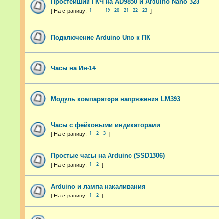
Простейший ГКЧ на AD9850 и Arduino Nano 328
1
19
20
21
22
23
…
Подключение Arduino Uno к ПК
Часы на Ин-14
Модуль компаратора напряжения LM393
Часы с фейковыми индикаторами
1
2
3
Простые часы на Arduino (SSD1306)
1
2
Arduino и лампа накаливания
1
2