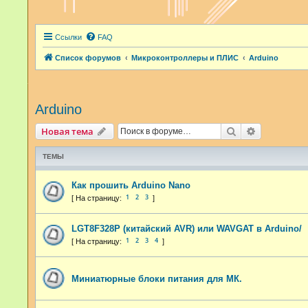
Ссылки
FAQ
Список форумов
Микроконтроллеры и ПЛИС
Arduino
Arduino
Поиск
Расширенн
Новая тема
ТЕМЫ
Как прошить Arduino Nano
1
2
3
LGT8F328P (китайский AVR) или WAVGAT в Arduino/
1
2
3
4
Миниатюрные блоки питания для МК.