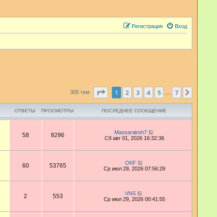
Регистрация
Вход
Страница
1
из
7
1
2
3
4
5
7
След.
305 тем
…
ОТВЕТЫ
ПРОСМОТРЫ
ПОСЛЕДНЕЕ СООБЩЕНИЕ
Massaraksh7
58
8296
Сб авг 01, 2026 16:32:36
OKF
60
53765
Ср июл 29, 2026 07:56:29
VNS
2
553
Ср июл 29, 2026 00:41:55