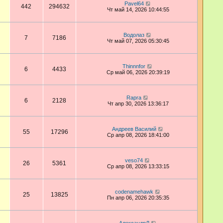
Pavel64
442
294632
Чт май 14, 2026 10:44:55
Водолаз
7
7186
Чт май 07, 2026 05:30:45
Thinnnfor
6
4433
Ср май 06, 2026 20:39:19
Rapra
6
2128
Чт апр 30, 2026 13:36:17
Андреев Василий
55
17296
Ср апр 08, 2026 18:41:00
veso74
26
5361
Ср апр 08, 2026 13:33:15
codenamehawk
25
13825
Пн апр 06, 2026 20:35:35