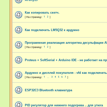
Как копировать скетч.
1
2
Как подключить LM5Q32 к ардуино
Программная реализация алгоритма десульфации 
1
2
Proteus + SoftSerial + Arduino IDE - не работает на п
Ардуино и дисплей покупателя - vfd как подключит
1
3
4
5
6
7
…
ESP32C3 Bluetooth клавиатура
PID регулятор для нижнего подогрева .. для утюга