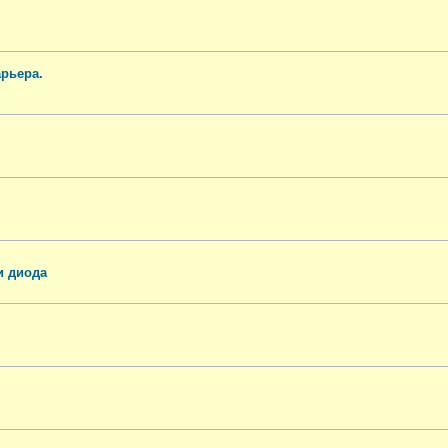
арьера.
и диода