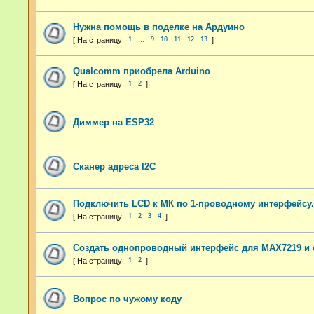
Нужна помощь в поделке на Ардуино
1
9
10
11
12
13
…
Qualcomm приобрела Arduino
1
2
Диммер на ESP32
Сканер адреса I2C
Подключить LCD к МК по 1-проводному интерфейсу.
1
2
3
4
Создать однопроводный интерфейс для MAX7219 и с
1
2
Вопрос по чужому коду