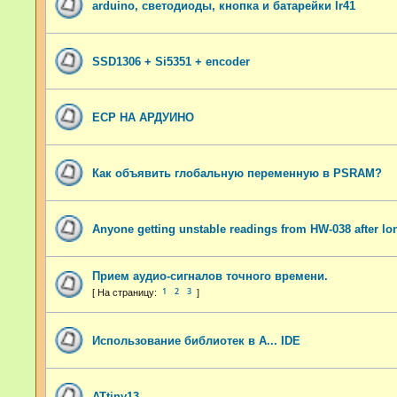
arduino, светодиоды, кнопка и батарейки lr41
SSD1306 + Si5351 + encoder
ЕСР НА АРДУИНО
Как объявить глобальную переменную в PSRAM?
Anyone getting unstable readings from HW-038 after lo
Прием аудио-сигналов точного времени.
1
2
3
Использование библиотек в A... IDE
ATtiny13