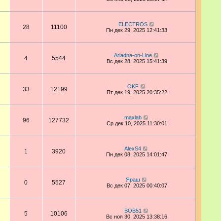
ELECTROS
28
11100
Пн дек 29, 2025 12:41:33
Ariadna-on-Line
4
5544
Вс дек 28, 2025 15:41:39
OKF
33
12199
Пт дек 19, 2025 20:35:22
maxlab
96
127732
Ср дек 10, 2025 11:30:01
AlexS4
1
3920
Пн дек 08, 2025 14:01:47
Яраш
0
5527
Вс дек 07, 2025 00:40:07
BOB51
5
10106
Вс ноя 30, 2025 13:38:16