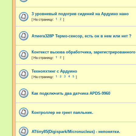
3 уровневый подогрев сидений на Ардуино нано
1
2
Атмега328P Термо-сенсор, есть он в нем или нет ?
Контекст вызова обработчика, зарегистрированного a
1
2
Технояхтинг с Ардуино
1
2
3
4
5
Как подключить два датчика APDS-9960
Контроллер не греет паяльник.
ATtiny85(Digispark/Micronucleus) - непонятки.