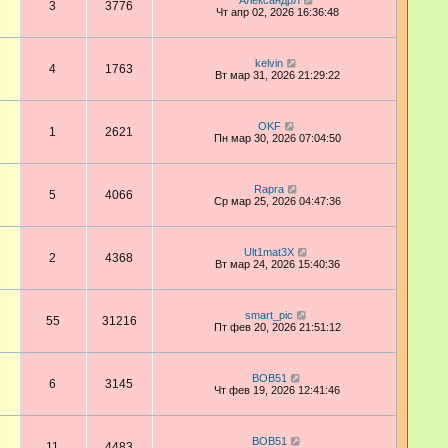
АлександрЛ
3
3776
Чт апр 02, 2026 16:36:48
kelvin
4
1763
Вт мар 31, 2026 21:29:22
OKF
1
2621
Пн мар 30, 2026 07:04:50
Rapra
5
4066
Ср мар 25, 2026 04:47:36
Ult1mat3X
2
4368
Вт мар 24, 2026 15:40:36
smart_pic
55
31216
Пт фев 20, 2026 21:51:12
BOB51
6
3145
Чт фев 19, 2026 12:41:46
BOB51
11
4483