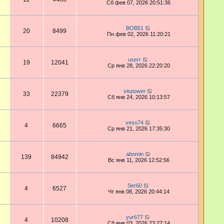
Сб фев 07, 2026 20:51:36
BOB51
20
8499
Пн фев 02, 2026 11:20:21
userr
19
12041
Ср янв 28, 2026 22:20:20
vispower
33
22379
Сб янв 24, 2026 10:13:57
veso74
4
6665
Ср янв 21, 2026 17:35:30
abomin
139
84942
Вс янв 11, 2026 12:52:56
Ser60
4
6527
Чт янв 08, 2026 20:44:14
yur677
4
10208
Сб янв 03, 2026 23:27:14