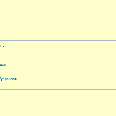
АКБ
риём.
ь/управлять