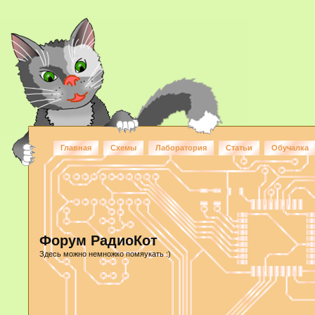
Главная
Схемы
Лаборатория
Статьи
Обучалка
Форум РадиоКот
Здесь можно немножко помяукать :)