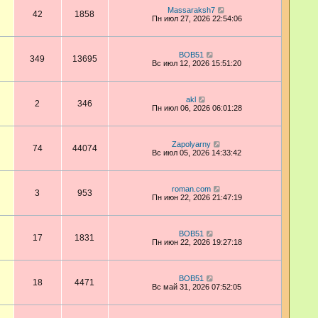
Massaraksh7
42
1858
Пн июл 27, 2026 22:54:06
BOB51
349
13695
Вс июл 12, 2026 15:51:20
akl
2
346
Пн июл 06, 2026 06:01:28
Zapolyarny
74
44074
Вс июл 05, 2026 14:33:42
roman.com
3
953
Пн июн 22, 2026 21:47:19
BOB51
17
1831
Пн июн 22, 2026 19:27:18
BOB51
18
4471
Вс май 31, 2026 07:52:05