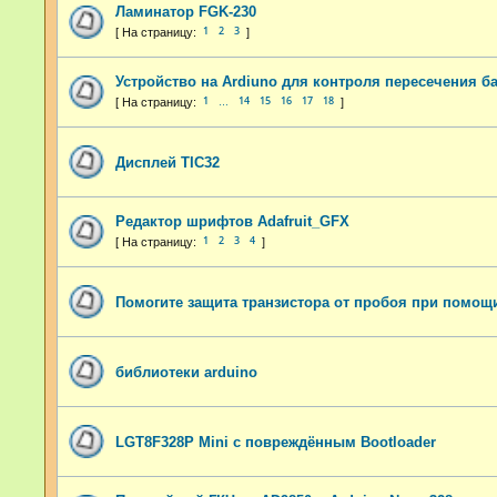
Ламинатор FGK-230
1
2
3
Устройство на Ardiuno для контроля пересечения б
1
14
15
16
17
18
…
Дисплей TIC32
Редактор шрифтов Adafruit_GFX
1
2
3
4
Помогите защита транзистора от пробоя при помощ
библиотеки arduino
LGT8F328P Mini с повреждённым Bootloader