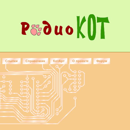
Ссылки
Справочник
КотАрт
О проекте
Форум