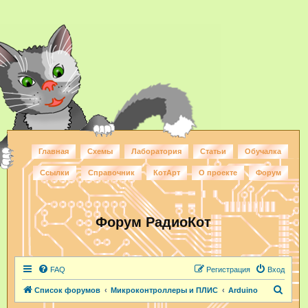
Главная
Схемы
Лаборатория
Статьи
Обучалка
Ссылки
Справочник
КотАрт
О проекте
Форум
Форум РадиоКот
FAQ
Регистрация
Вход
П
Список форумов
Микроконтроллеры и ПЛИС
Arduino
о