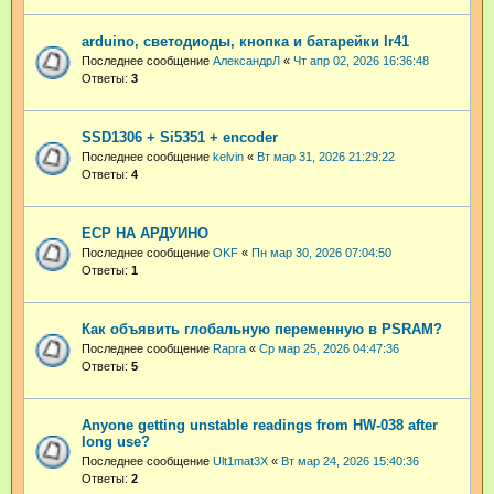
arduino, светодиоды, кнопка и батарейки lr41
Последнее сообщение
АлександрЛ
«
Чт апр 02, 2026 16:36:48
Ответы:
3
SSD1306 + Si5351 + encoder
Последнее сообщение
kelvin
«
Вт мар 31, 2026 21:29:22
Ответы:
4
ЕСР НА АРДУИНО
Последнее сообщение
OKF
«
Пн мар 30, 2026 07:04:50
Ответы:
1
Как объявить глобальную переменную в PSRAM?
Последнее сообщение
Rapra
«
Ср мар 25, 2026 04:47:36
Ответы:
5
Anyone getting unstable readings from HW-038 after
long use?
Последнее сообщение
Ult1mat3X
«
Вт мар 24, 2026 15:40:36
Ответы:
2