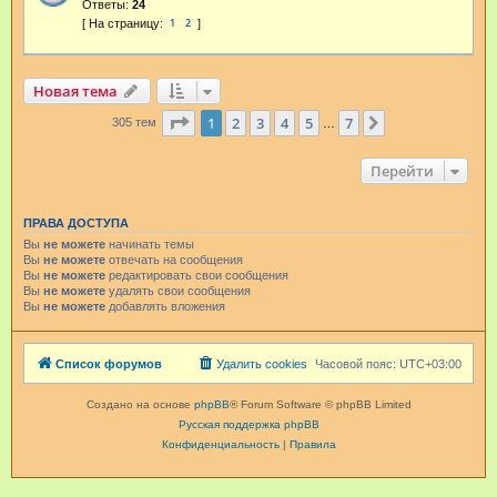
Ответы:
24
1
2
Новая тема
Страница
1
из
7
1
2
3
4
5
7
След.
305 тем
…
Перейти
ПРАВА ДОСТУПА
Вы
не можете
начинать темы
Вы
не можете
отвечать на сообщения
Вы
не можете
редактировать свои сообщения
Вы
не можете
удалять свои сообщения
Вы
не можете
добавлять вложения
Список форумов
Удалить cookies
Часовой пояс:
UTC+03:00
Создано на основе
phpBB
® Forum Software © phpBB Limited
Русская поддержка phpBB
Конфиденциальность
|
Правила