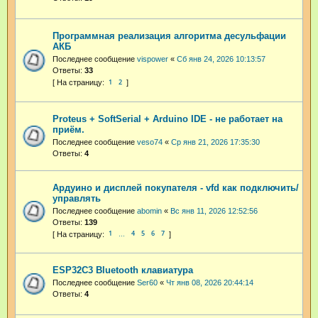
Программная реализация алгоритма десульфации
АКБ
Последнее сообщение
vispower
«
Сб янв 24, 2026 10:13:57
Ответы:
33
1
2
Proteus + SoftSerial + Arduino IDE - не работает на
приём.
Последнее сообщение
veso74
«
Ср янв 21, 2026 17:35:30
Ответы:
4
Ардуино и дисплей покупателя - vfd как подключить/
управлять
Последнее сообщение
abomin
«
Вс янв 11, 2026 12:52:56
Ответы:
139
1
4
5
6
7
…
ESP32C3 Bluetooth клавиатура
Последнее сообщение
Ser60
«
Чт янв 08, 2026 20:44:14
Ответы:
4