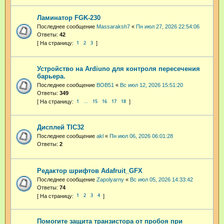
Ламинатор FGK-230
Последнее сообщение
Massaraksh7
«
Пн июл 27, 2026 22:54:06
Ответы:
42
1
2
3
Устройство на Ardiuno для контроля пересечения
барьера.
Последнее сообщение
BOB51
«
Вс июл 12, 2026 15:51:20
Ответы:
349
1
15
16
17
18
…
Дисплей TIC32
Последнее сообщение
akl
«
Пн июл 06, 2026 06:01:28
Ответы:
2
Редактор шрифтов Adafruit_GFX
Последнее сообщение
Zapolyarny
«
Вс июл 05, 2026 14:33:42
Ответы:
74
1
2
3
4
Помогите защита транзистора от пробоя при