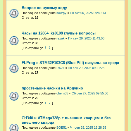
Вопрос по чужому коду
Последнее сообщение
sc0rpy
«
Пн окт 06, 2025 09:49:13
Ответы:
19
Часы на 12864_ks0108 глупые вопросы
Последнее сообщение
rezak
«
Пн сен 29, 2025 11:43:06
Ответы:
38
1
2
FLProg с STM32F103C8 (Blue Pill) визуальная среда
Последнее сообщение
RX24
«
Пн сен 29, 2025 09:21:23
Ответы:
17
простенькие часики на Ардуино
Последнее сообщение
chern55
«
Сб сен 27, 2025 09:55:00
Ответы:
20
1
2
CH340 и ATMega328p с внешним кварцем и без
внешнего кварца
Последнее сообщение
BOB51
«
Чт сен 25, 2025 16:28:25