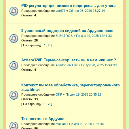
PID регулятор для нижнего подогрева .. для утюга
Последнее сообщение
yur677
«
Сб янв 03, 2026 23:27:14
Ответы:
4
3 уровневый подогрев сидений на Ардуино нано
Последнее сообщение
ELECTROS
«
Пн дек 29, 2025 12:41:33
Ответы:
28
1
2
Атмега328P Термо-сенсор, есть он в нем или нет ?
Последнее сообщение
Ariadna-on-Line
«
Вс дек 28, 2025 15:41:39
Ответы:
4
Контекст вызова обработчика, зарегистрированного
attachInter
Последнее сообщение
OKF
«
Пт дек 19, 2025 20:35:22
Ответы:
33
1
2
Технояхтинг с Ардуино
Последнее сообщение
maxlab
«
Ср дек 10, 2025 11:30:01
Ответы:
96