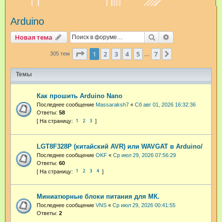
и
Arduino
с
к
Поиск
Расширенный п
Новая тема
Страница
1
из
7
1
2
3
4
5
7
След.
305 тем
…
Темы
Как прошить Arduino Nano
Последнее сообщение
Massaraksh7
«
Сб авг 01, 2026 16:32:36
Ответы:
58
1
2
3
LGT8F328P (китайский AVR) или WAVGAT в Arduino/
Последнее сообщение
OKF
«
Ср июл 29, 2026 07:56:29
Ответы:
60
1
2
3
4
Миниатюрные блоки питания для МК.
Последнее сообщение
VNS
«
Ср июл 29, 2026 00:41:55
Ответы:
2