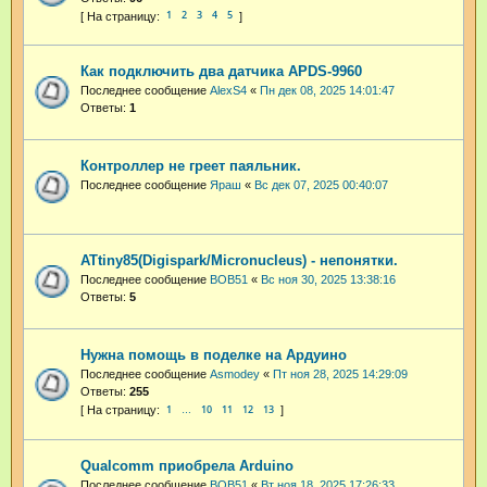
1
2
3
4
5
Как подключить два датчика APDS-9960
Последнее сообщение
AlexS4
«
Пн дек 08, 2025 14:01:47
Ответы:
1
Контроллер не греет паяльник.
Последнее сообщение
Яраш
«
Вс дек 07, 2025 00:40:07
ATtiny85(Digispark/Micronucleus) - непонятки.
Последнее сообщение
BOB51
«
Вс ноя 30, 2025 13:38:16
Ответы:
5
Нужна помощь в поделке на Ардуино
Последнее сообщение
Asmodey
«
Пт ноя 28, 2025 14:29:09
Ответы:
255
1
10
11
12
13
…
Qualcomm приобрела Arduino
Последнее сообщение
BOB51
«
Вт ноя 18, 2025 17:26:33