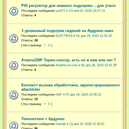
PID регулятор для нижнего подогрева .. для утюга
Последнее сообщение
yur677
«
Сб янв 03, 2026 23:27:14
Ответы:
4
3 уровневый подогрев сидений на Ардуино нано
Последнее сообщение
ELECTROS
«
Пн дек 29, 2025 12:41:33
Ответы:
28
1
2
Атмега328P Термо-сенсор, есть он в нем или нет ?
Последнее сообщение
Ariadna-on-Line
«
Вс дек 28, 2025 15:41:39
Ответы:
4
Контекст вызова обработчика, зарегистрированного
attachInter
Последнее сообщение
OKF
«
Пт дек 19, 2025 20:35:22
Ответы:
33
1
2
Технояхтинг с Ардуино
Последнее сообщение
maxlab
«
Ср дек 10, 2025 11:30:01
Ответы:
96