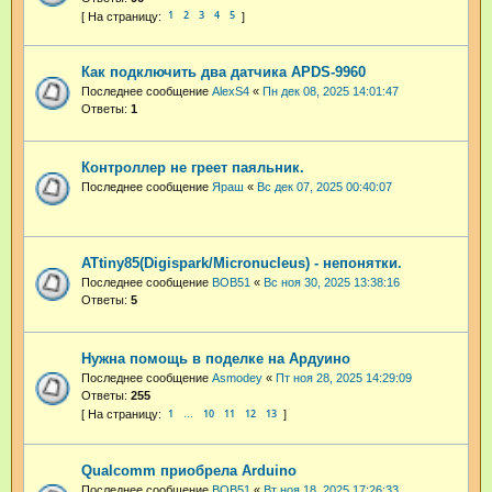
1
2
3
4
5
Как подключить два датчика APDS-9960
Последнее сообщение
AlexS4
«
Пн дек 08, 2025 14:01:47
Ответы:
1
Контроллер не греет паяльник.
Последнее сообщение
Яраш
«
Вс дек 07, 2025 00:40:07
ATtiny85(Digispark/Micronucleus) - непонятки.
Последнее сообщение
BOB51
«
Вс ноя 30, 2025 13:38:16
Ответы:
5
Нужна помощь в поделке на Ардуино
Последнее сообщение
Asmodey
«
Пт ноя 28, 2025 14:29:09
Ответы:
255
1
10
11
12
13
…
Qualcomm приобрела Arduino
Последнее сообщение
BOB51
«
Вт ноя 18, 2025 17:26:33