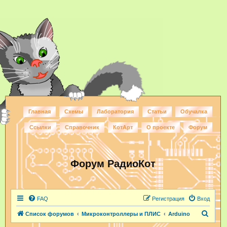
Главная
Схемы
Лаборатория
Статьи
Обучалка
Ссылки
Справочник
КотАрт
О проекте
Форум
Форум РадиоКот
FAQ
Регистрация
Вход
П
Список форумов
Микроконтроллеры и ПЛИС
Arduino
о