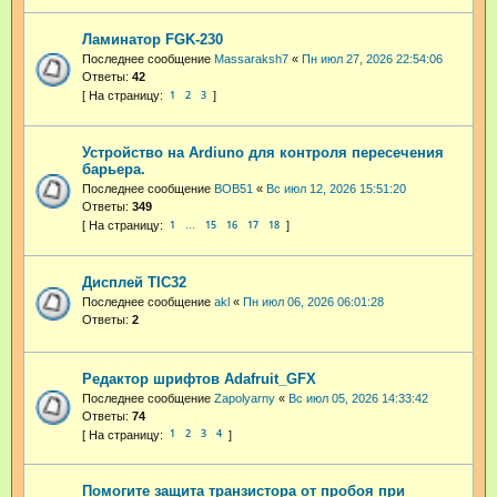
Ламинатор FGK-230
Последнее сообщение
Massaraksh7
«
Пн июл 27, 2026 22:54:06
Ответы:
42
1
2
3
Устройство на Ardiuno для контроля пересечения
барьера.
Последнее сообщение
BOB51
«
Вс июл 12, 2026 15:51:20
Ответы:
349
1
15
16
17
18
…
Дисплей TIC32
Последнее сообщение
akl
«
Пн июл 06, 2026 06:01:28
Ответы:
2
Редактор шрифтов Adafruit_GFX
Последнее сообщение
Zapolyarny
«
Вс июл 05, 2026 14:33:42
Ответы:
74
1
2
3
4
Помогите защита транзистора от пробоя при