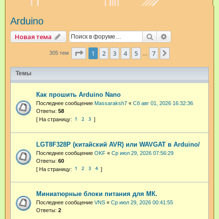
и
Arduino
с
к
Поиск
Расширенный п
Новая тема
Страница
1
из
7
1
2
3
4
5
7
След.
305 тем
…
Темы
Как прошить Arduino Nano
Последнее сообщение
Massaraksh7
«
Сб авг 01, 2026 16:32:36
Ответы:
58
1
2
3
LGT8F328P (китайский AVR) или WAVGAT в Arduino/
Последнее сообщение
OKF
«
Ср июл 29, 2026 07:56:29
Ответы:
60
1
2
3
4
Миниатюрные блоки питания для МК.
Последнее сообщение
VNS
«
Ср июл 29, 2026 00:41:55
Ответы:
2