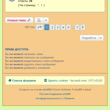
Ответы:
24
1
2
Новая тема
Страница
1
из
7
1
2
3
4
5
7
След.
305 тем
…
Перейти
ПРАВА ДОСТУПА
Вы
не можете
начинать темы
Вы
не можете
отвечать на сообщения
Вы
не можете
редактировать свои сообщения
Вы
не можете
удалять свои сообщения
Вы
не можете
добавлять вложения
Список форумов
Удалить cookies
Часовой пояс:
UTC+03:00
Создано на основе
phpBB
® Forum Software © phpBB Limited
Русская поддержка phpBB
Конфиденциальность
|
Правила