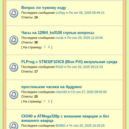
Вопрос по чужому коду
Последнее сообщение
sc0rpy
«
Пн окт 06, 2025 09:49:13
Ответы:
19
Часы на 12864_ks0108 глупые вопросы
Последнее сообщение
rezak
«
Пн сен 29, 2025 11:43:06
Ответы:
38
1
2
FLProg с STM32F103C8 (Blue Pill) визуальная среда
Последнее сообщение
RX24
«
Пн сен 29, 2025 09:21:23
Ответы:
17
простенькие часики на Ардуино
Последнее сообщение
chern55
«
Сб сен 27, 2025 09:55:00
Ответы:
20
1
2
CH340 и ATMega328p с внешним кварцем и без
внешнего кварца
Последнее сообщение
BOB51
«
Чт сен 25, 2025 16:28:25