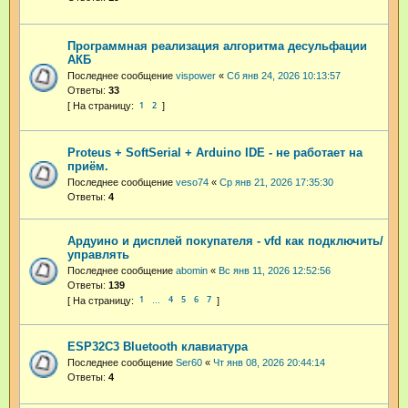
Программная реализация алгоритма десульфации
АКБ
Последнее сообщение
vispower
«
Сб янв 24, 2026 10:13:57
Ответы:
33
1
2
Proteus + SoftSerial + Arduino IDE - не работает на
приём.
Последнее сообщение
veso74
«
Ср янв 21, 2026 17:35:30
Ответы:
4
Ардуино и дисплей покупателя - vfd как подключить/
управлять
Последнее сообщение
abomin
«
Вс янв 11, 2026 12:52:56
Ответы:
139
1
4
5
6
7
…
ESP32C3 Bluetooth клавиатура
Последнее сообщение
Ser60
«
Чт янв 08, 2026 20:44:14
Ответы:
4