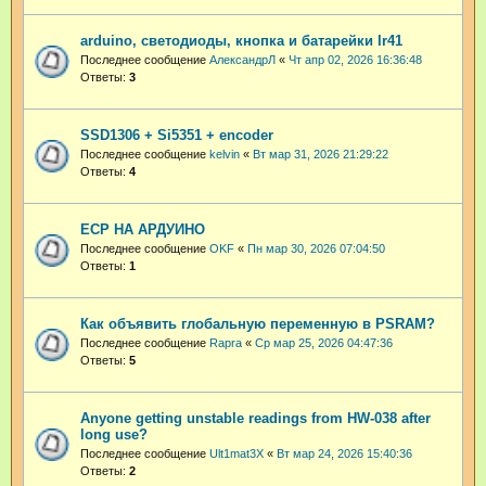
arduino, светодиоды, кнопка и батарейки lr41
Последнее сообщение
АлександрЛ
«
Чт апр 02, 2026 16:36:48
Ответы:
3
SSD1306 + Si5351 + encoder
Последнее сообщение
kelvin
«
Вт мар 31, 2026 21:29:22
Ответы:
4
ЕСР НА АРДУИНО
Последнее сообщение
OKF
«
Пн мар 30, 2026 07:04:50
Ответы:
1
Как объявить глобальную переменную в PSRAM?
Последнее сообщение
Rapra
«
Ср мар 25, 2026 04:47:36
Ответы:
5
Anyone getting unstable readings from HW-038 after
long use?
Последнее сообщение
Ult1mat3X
«
Вт мар 24, 2026 15:40:36
Ответы:
2