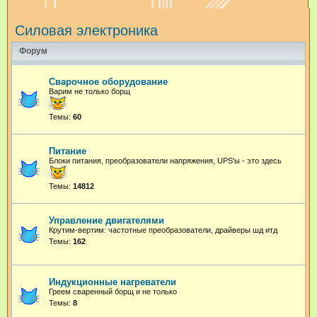
и
Силовая электроника
с
к
Форум
Сварочное оборудование
Варим не только борщ
Темы:
60
Питание
Блоки питания, преобразователи напряжения, UPS'ы - это здесь
Темы:
14812
Управление двигателями
Крутим-вертим: частотные преобразователи, драйверы шд итд
Темы:
162
Индукционные нагреватели
Греем сваренный борщ и не только
Темы:
8