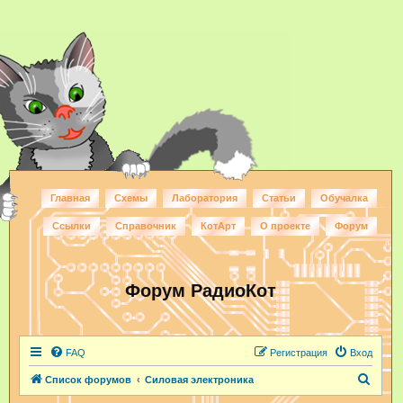
Главная
Схемы
Лаборатория
Статьи
Обучалка
Ссылки
Справочник
КотАрт
О проекте
Форум
Форум РадиоКот
FAQ
Регистрация
Вход
П
Список форумов
Силовая электроника
о