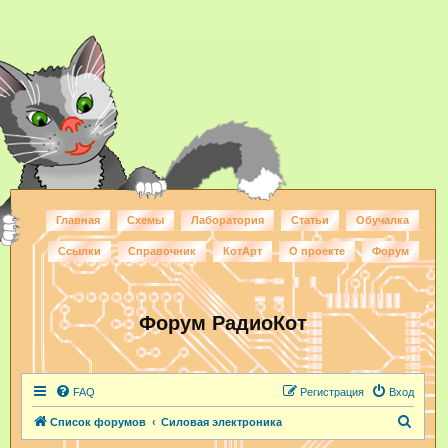
Главная
Схемы
Лаборатория
Статьи
Обучалка
Ссылки
Справочник
КотАрт
О проекте
Форум
Форум РадиоКот
FAQ
Регистрация
Вход
П
Список форумов
Силовая электроника
о