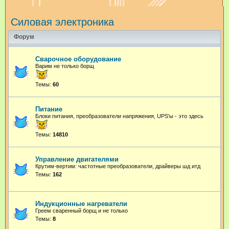
и
Силовая электроника
с
к
Форум
Сварочное оборудование
Варим не только борщ
Темы:
60
Питание
Блоки питания, преобразователи напряжения, UPS'ы - это здесь
Темы:
14810
Управление двигателями
Крутим-вертим: частотные преобразователи, драйверы шд итд
Темы:
162
Индукционные нагреватели
Греем сваренный борщ и не только
Темы:
8