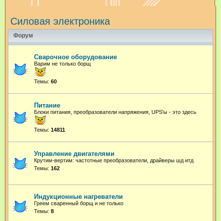
и
Силовая электроника
с
к
Форум
Сварочное оборудование
Варим не только борщ
Темы:
60
Питание
Блоки питания, преобразователи напряжения, UPS'ы - это здесь
Темы:
14811
Управление двигателями
Крутим-вертим: частотные преобразователи, драйверы шд итд
Темы:
162
Индукционные нагреватели
Греем сваренный борщ и не только
Темы:
8