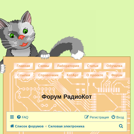
Главная
Схемы
Лаборатория
Статьи
Обучалка
Ссылки
Справочник
КотАрт
О проекте
Форум
Форум РадиоКот
FAQ
Регистрация
Вход
П
Список форумов
Силовая электроника
о