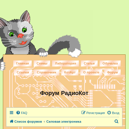
Главная
Схемы
Лаборатория
Статьи
Обучалка
Ссылки
Справочник
КотАрт
О проекте
Форум
Форум РадиоКот
FAQ
Регистрация
Вход
П
Список форумов
Силовая электроника
о