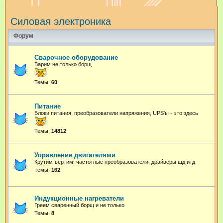
и
Силовая электроника
с
к
Форум
Сварочное оборудование
Варим не только борщ
Темы:
60
Питание
Блоки питания, преобразователи напряжения, UPS'ы - это здесь
Темы:
14812
Управление двигателями
Крутим-вертим: частотные преобразователи, драйверы шд итд
Темы:
162
Индукционные нагреватели
Греем сваренный борщ и не только
Темы:
8