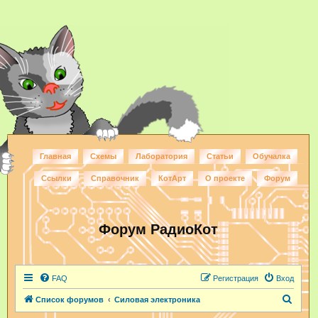
Главная
Схемы
Лаборатория
Статьи
Обучалка
Ссылки
Справочник
КотАрт
О проекте
Форум
Форум РадиоКот
FAQ
Регистрация
Вход
П
Список форумов
Силовая электроника
о