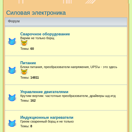
и
Силовая электроника
с
к
Форум
Сварочное оборудование
Варим не только борщ
Темы:
60
Питание
Блоки питания, преобразователи напряжения, UPS'ы - это здесь
Темы:
14811
Управление двигателями
Крутим-вертим: частотные преобразователи, драйверы шд итд
Темы:
162
Индукционные нагреватели
Греем сваренный борщ и не только
Темы:
8