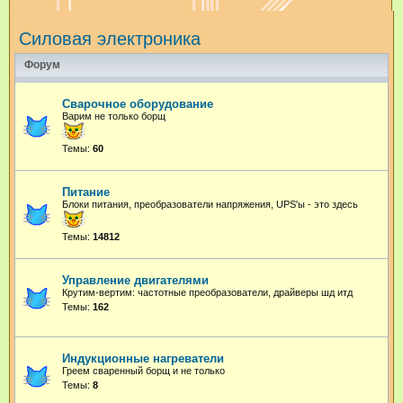
и
Силовая электроника
с
к
Форум
Сварочное оборудование
Варим не только борщ
Темы:
60
Питание
Блоки питания, преобразователи напряжения, UPS'ы - это здесь
Темы:
14812
Управление двигателями
Крутим-вертим: частотные преобразователи, драйверы шд итд
Темы:
162
Индукционные нагреватели
Греем сваренный борщ и не только
Темы:
8