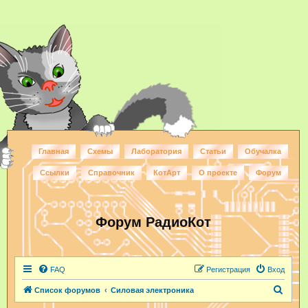
Главная
Схемы
Лаборатория
Статьи
Обучалка
Ссылки
Справочник
КотАрт
О проекте
Форум
Форум РадиоКот
FAQ
Регистрация
Вход
П
Список форумов
Силовая электроника
о