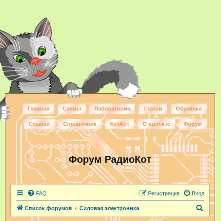
Главная
Схемы
Лаборатория
Статьи
Обучалка
Ссылки
Справочник
КотАрт
О проекте
Форум
Форум РадиоКот
FAQ
Регистрация
Вход
П
Список форумов
Силовая электроника
о