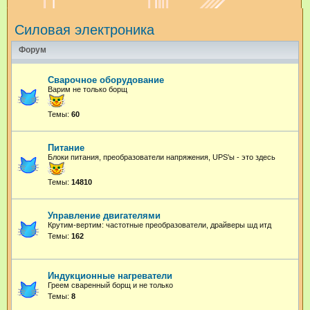
и
Силовая электроника
с
к
Форум
Сварочное оборудование
Варим не только борщ
Темы:
60
Питание
Блоки питания, преобразователи напряжения, UPS'ы - это здесь
Темы:
14810
Управление двигателями
Крутим-вертим: частотные преобразователи, драйверы шд итд
Темы:
162
Индукционные нагреватели
Греем сваренный борщ и не только
Темы:
8