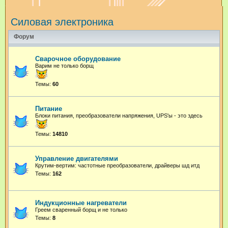
и
Силовая электроника
с
к
Форум
Сварочное оборудование
Варим не только борщ
Темы:
60
Питание
Блоки питания, преобразователи напряжения, UPS'ы - это здесь
Темы:
14810
Управление двигателями
Крутим-вертим: частотные преобразователи, драйверы шд итд
Темы:
162
Индукционные нагреватели
Греем сваренный борщ и не только
Темы:
8