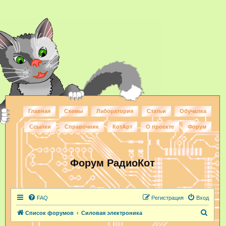
Главная
Схемы
Лаборатория
Статьи
Обучалка
Ссылки
Справочник
КотАрт
О проекте
Форум
Форум РадиоКот
FAQ
Регистрация
Вход
П
Список форумов
Силовая электроника
о