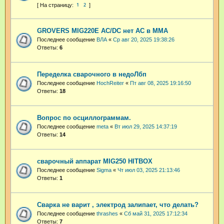
1
2
GROVERS MIG220E AC/DC нет AC в MMA
Последнее сообщение
ВЛА
«
Ср авг 20, 2025 19:38:26
Ответы:
6
Переделка сварочного в недоЛбп
Последнее сообщение
HochReiter
«
Пт авг 08, 2025 19:16:50
Ответы:
18
Вопрос по осциллограммам.
Последнее сообщение
meta
«
Вт июл 29, 2025 14:37:19
Ответы:
14
сварочный аппарат MIG250 HITBOX
Последнее сообщение
Sigma
«
Чт июл 03, 2025 21:13:46
Ответы:
1
Сварка не варит , электрод залипает, что делать?
Последнее сообщение
thrashes
«
Сб май 31, 2025 17:12:34
Ответы:
7