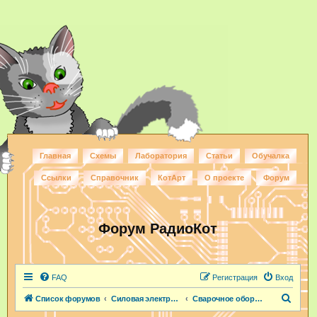
Главная
Схемы
Лаборатория
Статьи
Обучалка
Ссылки
Справочник
КотАрт
О проекте
Форум
Форум РадиоКот
FAQ
Регистрация
Вход
П
Список форумов
Силовая электроника
Сварочное оборудование
о