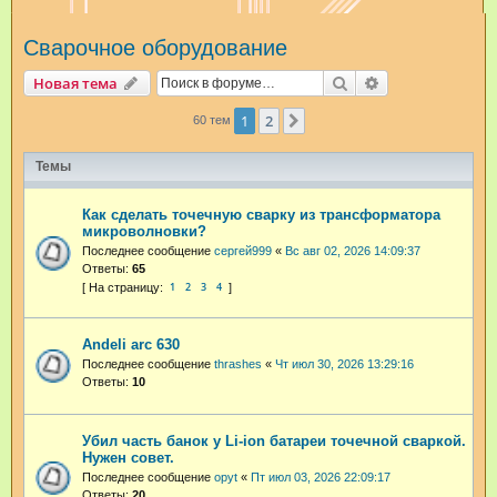
и
Сварочное оборудование
с
к
Поиск
Расширенный п
Новая тема
1
2
След.
60 тем
Темы
Как сделать точечную сварку из трансформатора
микроволновки?
Последнее сообщение
сергей999
«
Вс авг 02, 2026 14:09:37
Ответы:
65
1
2
3
4
Andeli arc 630
Последнее сообщение
thrashes
«
Чт июл 30, 2026 13:29:16
Ответы:
10
Убил часть банок у Li-ion батареи точечной сваркой.
Нужен совет.
Последнее сообщение
opyt
«
Пт июл 03, 2026 22:09:17
Ответы:
20