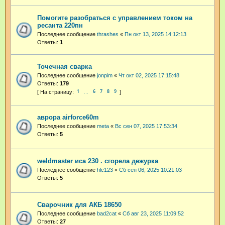
Помогите разобраться с управлением током на
ресанта 220пн
Последнее сообщение
thrashes
«
Пн окт 13, 2025 14:12:13
Ответы:
1
Точечная сварка
Последнее сообщение
jonpim
«
Чт окт 02, 2025 17:15:48
Ответы:
179
1
6
7
8
9
…
аврора airforce60m
Последнее сообщение
meta
«
Вс сен 07, 2025 17:53:34
Ответы:
5
weldmaster иса 230 . сгорела дежурка
Последнее сообщение
hlc123
«
Сб сен 06, 2025 10:21:03
Ответы:
5
Сварочник для АКБ 18650
Последнее сообщение
bad2cat
«
Сб авг 23, 2025 11:09:52
Ответы:
27