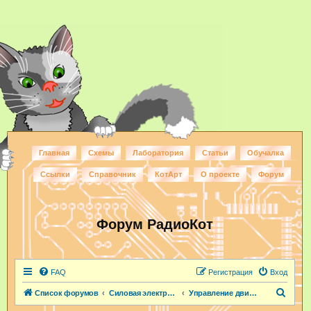
Главная
Схемы
Лаборатория
Статьи
Обучалка
Ссылки
Справочник
КотАрт
О проекте
Форум
Форум РадиоКот
FAQ
Регистрация
Вход
П
Список форумов
Силовая электроника
Управление двигателями
о