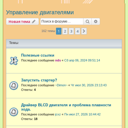
и
Управление двигателями
с
к
Поиск
Расширенный п
Новая тема
1
2
3
4
След.
162 темы
Темы
Полезные ссылки
Последнее сообщение
nds
«
Сб апр 06, 2024 09:51:14
Запустить стартер?
Последнее сообщение
~Dimon~
«
Чт июл 30, 2026 23:13:43
Ответы:
4
Драйвер BLCD двигателя и проблема плавности
хода.
Последнее сообщение
jcxz
«
Пн июл 27, 2026 10:44:42
Ответы:
18