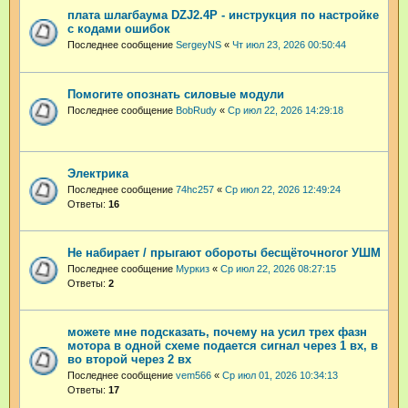
плата шлагбаума DZJ2.4P - инструкция по настройке
с кодами ошибок
Последнее сообщение
SergeyNS
«
Чт июл 23, 2026 00:50:44
Помогите опознать силовые модули
Последнее сообщение
BobRudy
«
Ср июл 22, 2026 14:29:18
Электрика
Последнее сообщение
74hc257
«
Ср июл 22, 2026 12:49:24
Ответы:
16
Не набирает / прыгают обороты бесщёточногог УШМ
Последнее сообщение
Муркиз
«
Ср июл 22, 2026 08:27:15
Ответы:
2
можете мне подсказать, почему на усил трех фазн
мотора в одной схеме подается сигнал через 1 вх, в
во второй через 2 вх
Последнее сообщение
vem566
«
Ср июл 01, 2026 10:34:13
Ответы:
17