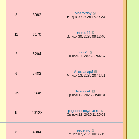
vlasovzloy
3
8082
Вт дек 09, 2025 15:27:23
moroz44
11
8170
Вс ноя 30, 2025 09:12:40
vktr28
2
5204
Пн ноя 24, 2025 22:55:57
АлександрЛ
6
5482
Чт ноя 13, 2025 20:41:51
Nranddek
26
9336
Ср ноя 12, 2025 21:40:34
pogodin.info@mail.ru
15
10123
Ср ноя 12, 2025 11:25:09
petrenko
8
4384
Пт ноя 07, 2025 00:36:19