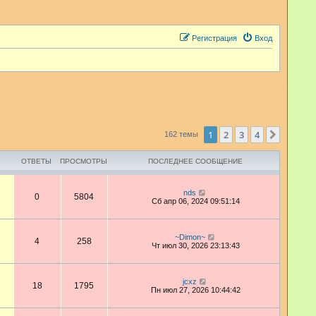
Регистрация
Вход
1
2
3
4
След.
162 темы
ОТВЕТЫ
ПРОСМОТРЫ
ПОСЛЕДНЕЕ СООБЩЕНИЕ
nds
0
5804
Сб апр 06, 2024 09:51:14
~Dimon~
4
258
Чт июл 30, 2026 23:13:43
jcxz
18
1795
Пн июл 27, 2026 10:44:42