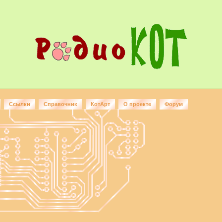
Ссылки
Справочник
КотАрт
О проекте
Форум