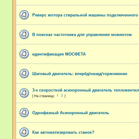
Реверс мотора стиральной машины подключенного 
В поисках частотника для управления моментом
идентификация МОСФЕТА
Шаговый двигатель: вперёд/назад/торможение
3-х скоростной асинхронный двигатель тепловенти
1
2
Однофазный Асинхронный двигатель
Как автоматизировать станок?