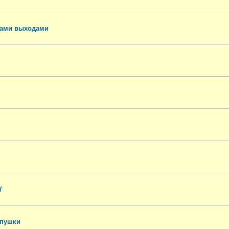
тами выходами
W
 пушки