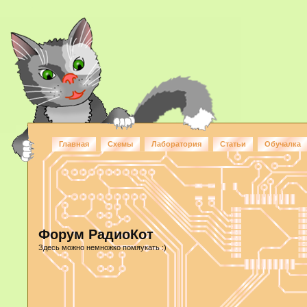
Главная
Схемы
Лаборатория
Статьи
Обучалка
Форум РадиоКот
Здесь можно немножко помяукать :)