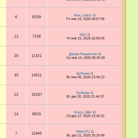
linux_rulezz
6
8259
Пт янв 16, 2026 09:57:38
6ф1
12
7156
Чт янв 15, 2026 16:59:49
Джорж Рашингтон
25
11321
Ср янв 14, 2026 06:30:49
Бубоник
35
14511
Вт янв 06, 2026 13:46:13
Бубоник
22
15267
Вт дек 30, 2025 21:44:37
Krazy_killer
14
8010
Сб дек 27, 2025 23:45:22
PAN1471
7
11945
Вс дек 21, 2025 20:18:49