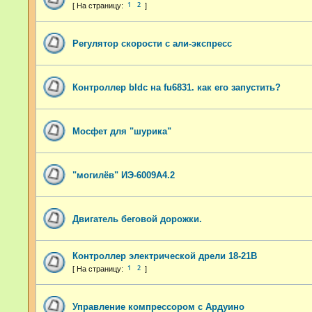
1
2
Регулятор скорости с али-экспресс
Контроллер bldc на fu6831. как его запустить?
Мосфет для "шурика"
"могилёв" ИЭ-6009А4.2
Двигатель беговой дорожки.
Контроллер электрической дрели 18-21В
1
2
Управление компрессором с Ардуино