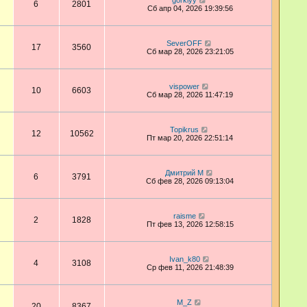
gorkiyy
6
2801
Сб апр 04, 2026 19:39:56
SeverOFF
17
3560
Сб мар 28, 2026 23:21:05
vispower
10
6603
Сб мар 28, 2026 11:47:19
Topikrus
12
10562
Пт мар 20, 2026 22:51:14
Дмитрий М
6
3791
Сб фев 28, 2026 09:13:04
raisme
2
1828
Пт фев 13, 2026 12:58:15
Ivan_k80
4
3108
Ср фев 11, 2026 21:48:39
M_Z
20
8367