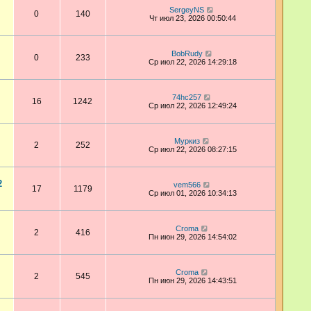
SergeyNS
0
140
Чт июл 23, 2026 00:50:44
BobRudy
0
233
Ср июл 22, 2026 14:29:18
74hc257
16
1242
Ср июл 22, 2026 12:49:24
Муркиз
2
252
Ср июл 22, 2026 08:27:15
2
vem566
17
1179
Ср июл 01, 2026 10:34:13
Croma
2
416
Пн июн 29, 2026 14:54:02
Croma
2
545
Пн июн 29, 2026 14:43:51