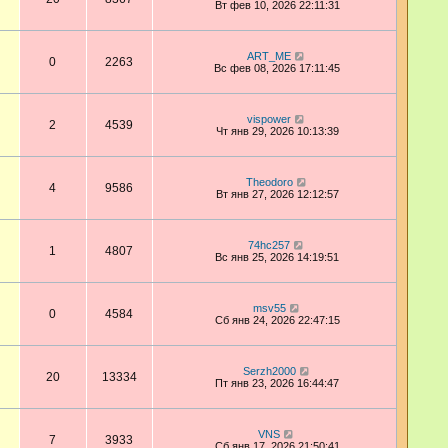
Вт фев 10, 2026 22:11:31
ART_ME
0
2263
Вс фев 08, 2026 17:11:45
vispower
2
4539
Чт янв 29, 2026 10:13:39
Theodoro
4
9586
Вт янв 27, 2026 12:12:57
74hc257
1
4807
Вс янв 25, 2026 14:19:51
msv55
0
4584
Сб янв 24, 2026 22:47:15
Serzh2000
20
13334
Пт янв 23, 2026 16:44:47
VNS
7
3933
Сб янв 17, 2026 21:50:41