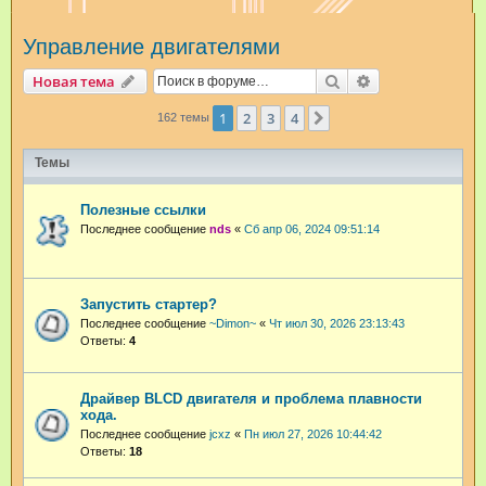
и
Управление двигателями
с
к
Поиск
Расширенный п
Новая тема
1
2
3
4
След.
162 темы
Темы
Полезные ссылки
Последнее сообщение
nds
«
Сб апр 06, 2024 09:51:14
Запустить стартер?
Последнее сообщение
~Dimon~
«
Чт июл 30, 2026 23:13:43
Ответы:
4
Драйвер BLCD двигателя и проблема плавности
хода.
Последнее сообщение
jcxz
«
Пн июл 27, 2026 10:44:42
Ответы:
18