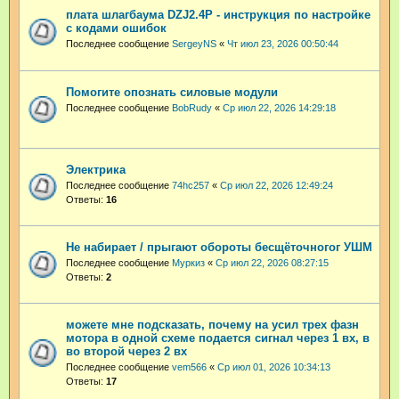
плата шлагбаума DZJ2.4P - инструкция по настройке
с кодами ошибок
Последнее сообщение
SergeyNS
«
Чт июл 23, 2026 00:50:44
Помогите опознать силовые модули
Последнее сообщение
BobRudy
«
Ср июл 22, 2026 14:29:18
Электрика
Последнее сообщение
74hc257
«
Ср июл 22, 2026 12:49:24
Ответы:
16
Не набирает / прыгают обороты бесщёточногог УШМ
Последнее сообщение
Муркиз
«
Ср июл 22, 2026 08:27:15
Ответы:
2
можете мне подсказать, почему на усил трех фазн
мотора в одной схеме подается сигнал через 1 вх, в
во второй через 2 вх
Последнее сообщение
vem566
«
Ср июл 01, 2026 10:34:13
Ответы:
17