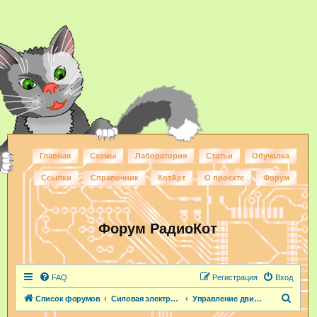
Главная
Схемы
Лаборатория
Статьи
Обучалка
Ссылки
Справочник
КотАрт
О проекте
Форум
Форум РадиоКот
FAQ
Регистрация
Вход
П
Список форумов
Силовая электроника
Управление двигателями
о