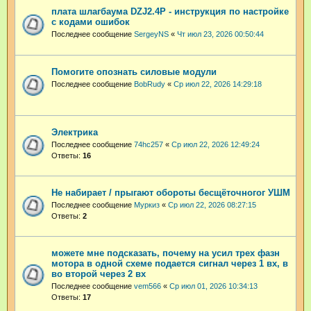
плата шлагбаума DZJ2.4P - инструкция по настройке
с кодами ошибок
Последнее сообщение
SergeyNS
«
Чт июл 23, 2026 00:50:44
Помогите опознать силовые модули
Последнее сообщение
BobRudy
«
Ср июл 22, 2026 14:29:18
Электрика
Последнее сообщение
74hc257
«
Ср июл 22, 2026 12:49:24
Ответы:
16
Не набирает / прыгают обороты бесщёточногог УШМ
Последнее сообщение
Муркиз
«
Ср июл 22, 2026 08:27:15
Ответы:
2
можете мне подсказать, почему на усил трех фазн
мотора в одной схеме подается сигнал через 1 вх, в
во второй через 2 вх
Последнее сообщение
vem566
«
Ср июл 01, 2026 10:34:13
Ответы:
17