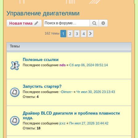
и
Управление двигателями
с
к
Поиск
Расширенный п
Новая тема
1
2
3
4
След.
162 темы
Темы
Полезные ссылки
Последнее сообщение
nds
«
Сб апр 06, 2024 09:51:14
Запустить стартер?
Последнее сообщение
~Dimon~
«
Чт июл 30, 2026 23:13:43
Ответы:
4
Драйвер BLCD двигателя и проблема плавности
хода.
Последнее сообщение
jcxz
«
Пн июл 27, 2026 10:44:42
Ответы:
18