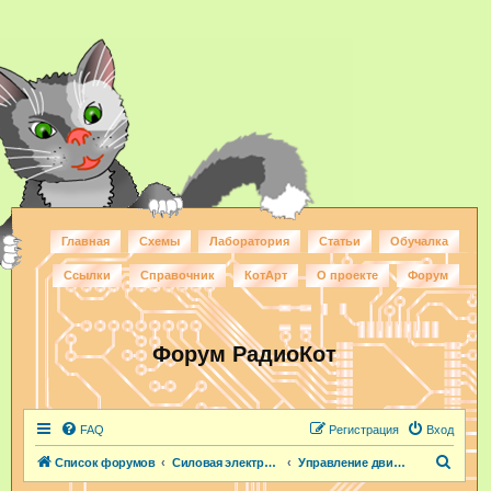
Главная
Схемы
Лаборатория
Статьи
Обучалка
Ссылки
Справочник
КотАрт
О проекте
Форум
Форум РадиоКот
FAQ
Регистрация
Вход
П
Список форумов
Силовая электроника
Управление двигателями
о