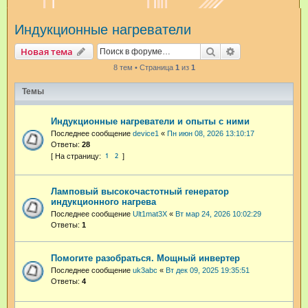
и
Индукционные нагреватели
с
к
Поиск
Расширенный п
Новая тема
8 тем • Страница
1
из
1
Темы
Индукционные нагреватели и опыты с ними
Последнее сообщение
device1
«
Пн июн 08, 2026 13:10:17
Ответы:
28
1
2
Ламповый высокочастотный генератор
индукционного нагрева
Последнее сообщение
Ult1mat3X
«
Вт мар 24, 2026 10:02:29
Ответы:
1
Помогите разобраться. Мощный инвертер
Последнее сообщение
uk3abc
«
Вт дек 09, 2025 19:35:51
Ответы:
4