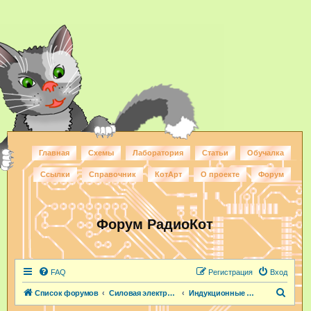
Главная
Схемы
Лаборатория
Статьи
Обучалка
Ссылки
Справочник
КотАрт
О проекте
Форум
Форум РадиоКот
FAQ
Регистрация
Вход
П
Список форумов
Силовая электроника
Индукционные нагреватели
о