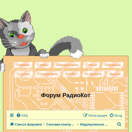
Главная
Схемы
Лаборатория
Статьи
Обучалка
Ссылки
Справочник
КотАрт
О проекте
Форум
Форум РадиоКот
FAQ
Регистрация
Вход
П
Список форумов
Силовая электроника
Индукционные нагреватели
о