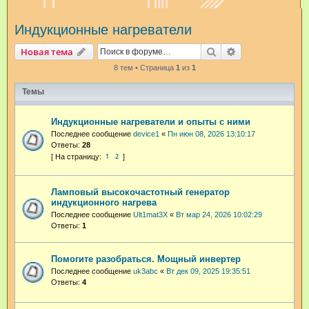
и
Индукционные нагреватели
с
к
Поиск
Расширенный п
Новая тема
8 тем • Страница
1
из
1
Темы
Индукционные нагреватели и опыты с ними
Последнее сообщение
device1
«
Пн июн 08, 2026 13:10:17
Ответы:
28
1
2
Ламповый высокочастотный генератор
индукционного нагрева
Последнее сообщение
Ult1mat3X
«
Вт мар 24, 2026 10:02:29
Ответы:
1
Помогите разобраться. Мощный инвертер
Последнее сообщение
uk3abc
«
Вт дек 09, 2025 19:35:51
Ответы:
4