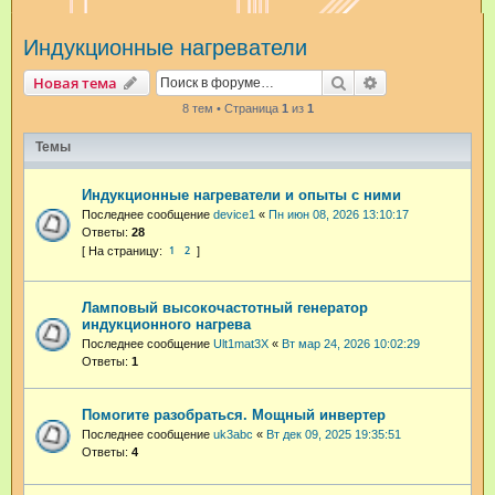
и
Индукционные нагреватели
с
к
Поиск
Расширенный п
Новая тема
8 тем • Страница
1
из
1
Темы
Индукционные нагреватели и опыты с ними
Последнее сообщение
device1
«
Пн июн 08, 2026 13:10:17
Ответы:
28
1
2
Ламповый высокочастотный генератор
индукционного нагрева
Последнее сообщение
Ult1mat3X
«
Вт мар 24, 2026 10:02:29
Ответы:
1
Помогите разобраться. Мощный инвертер
Последнее сообщение
uk3abc
«
Вт дек 09, 2025 19:35:51
Ответы:
4