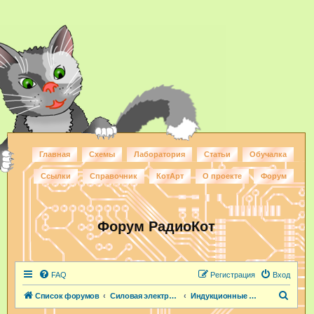
Главная
Схемы
Лаборатория
Статьи
Обучалка
Ссылки
Справочник
КотАрт
О проекте
Форум
Форум РадиоКот
FAQ
Регистрация
Вход
П
Список форумов
Силовая электроника
Индукционные нагреватели
о