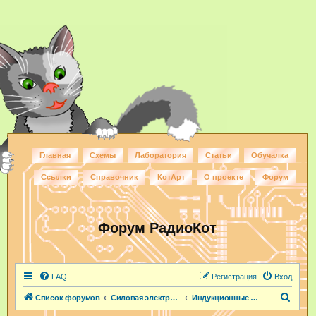
Главная
Схемы
Лаборатория
Статьи
Обучалка
Ссылки
Справочник
КотАрт
О проекте
Форум
Форум РадиоКот
FAQ
Регистрация
Вход
П
Список форумов
Силовая электроника
Индукционные нагреватели
о