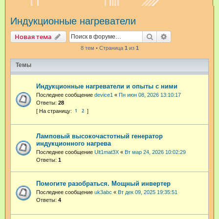
и
Индукционные нагреватели
с
к
Поиск
Расширенный п
Новая тема
8 тем • Страница
1
из
1
Темы
Индукционные нагреватели и опыты с ними
Последнее сообщение
device1
«
Пн июн 08, 2026 13:10:17
Ответы:
28
1
2
Ламповый высокочастотный генератор
индукционного нагрева
Последнее сообщение
Ult1mat3X
«
Вт мар 24, 2026 10:02:29
Ответы:
1
Помогите разобраться. Мощный инвертер
Последнее сообщение
uk3abc
«
Вт дек 09, 2025 19:35:51
Ответы:
4