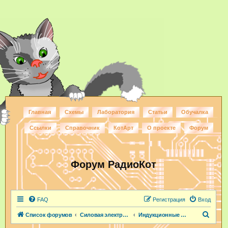
Главная
Схемы
Лаборатория
Статьи
Обучалка
Ссылки
Справочник
КотАрт
О проекте
Форум
Форум РадиоКот
FAQ
Регистрация
Вход
П
Список форумов
Силовая электроника
Индукционные нагреватели
о