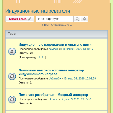
и
Индукционные нагреватели
с
к
Поиск
Расширенный п
Новая тема
8 тем • Страница
1
из
1
Темы
Индукционные нагреватели и опыты с ними
Последнее сообщение
device1
«
Пн июн 08, 2026 13:10:17
Ответы:
28
1
2
Ламповый высокочастотный генератор
индукционного нагрева
Последнее сообщение
Ult1mat3X
«
Вт мар 24, 2026 10:02:29
Ответы:
1
Помогите разобраться. Мощный инвертер
Последнее сообщение
uk3abc
«
Вт дек 09, 2025 19:35:51
Ответы:
4