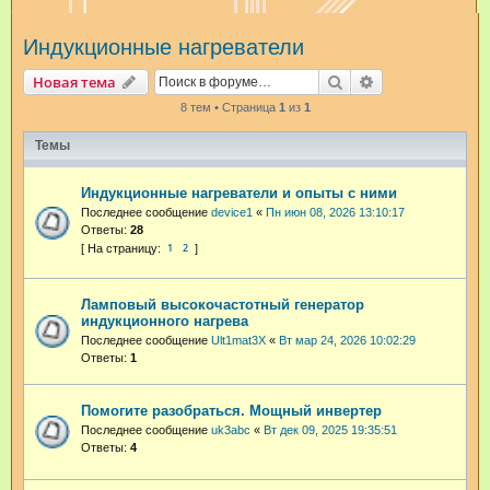
и
Индукционные нагреватели
с
к
Поиск
Расширенный п
Новая тема
8 тем • Страница
1
из
1
Темы
Индукционные нагреватели и опыты с ними
Последнее сообщение
device1
«
Пн июн 08, 2026 13:10:17
Ответы:
28
1
2
Ламповый высокочастотный генератор
индукционного нагрева
Последнее сообщение
Ult1mat3X
«
Вт мар 24, 2026 10:02:29
Ответы:
1
Помогите разобраться. Мощный инвертер
Последнее сообщение
uk3abc
«
Вт дек 09, 2025 19:35:51
Ответы:
4