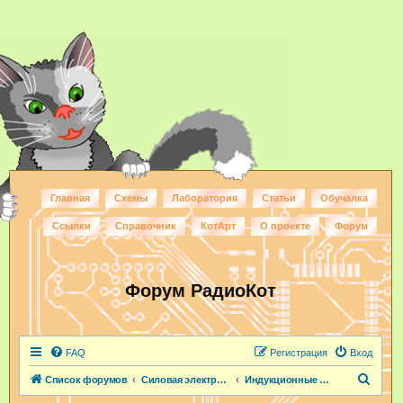
Главная
Схемы
Лаборатория
Статьи
Обучалка
Ссылки
Справочник
КотАрт
О проекте
Форум
Форум РадиоКот
FAQ
Регистрация
Вход
П
Список форумов
Силовая электроника
Индукционные нагреватели
о