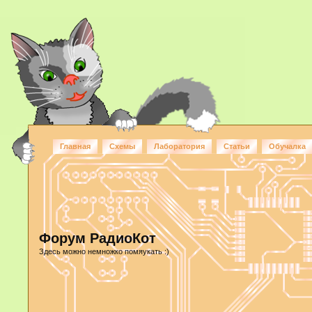
Главная
Схемы
Лаборатория
Статьи
Обучалка
Форум РадиоКот
Здесь можно немножко помяукать :)