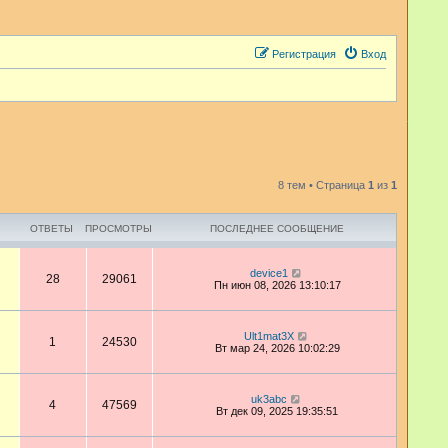
Регистрация
Вход
8 тем • Страница
1
из
1
ОТВЕТЫ
ПРОСМОТРЫ
ПОСЛЕДНЕЕ СООБЩЕНИЕ
device1
28
29061
Пн июн 08, 2026 13:10:17
Ult1mat3X
1
24530
Вт мар 24, 2026 10:02:29
uk3abc
4
47569
Вт дек 09, 2025 19:35:51