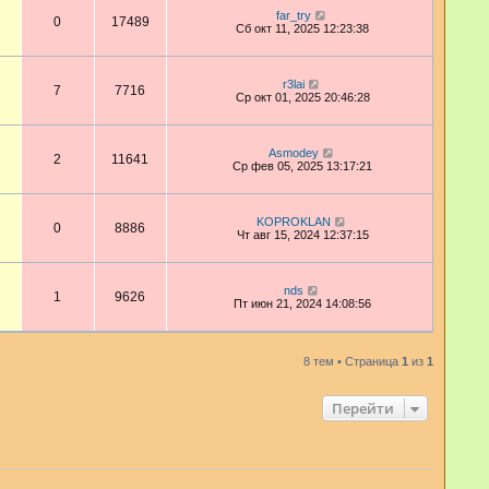
far_try
0
17489
Сб окт 11, 2025 12:23:38
r3lai
7
7716
Ср окт 01, 2025 20:46:28
Asmodey
2
11641
Ср фев 05, 2025 13:17:21
KOPROKLAN
0
8886
Чт авг 15, 2024 12:37:15
nds
1
9626
Пт июн 21, 2024 14:08:56
8 тем • Страница
1
из
1
Перейти