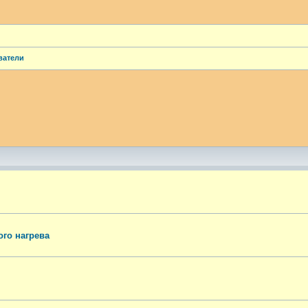
ватели
ый поиск
го нагрева