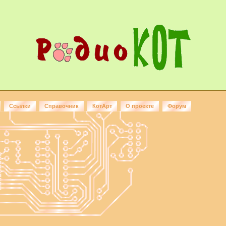
Ссылки
Справочник
КотАрт
О проекте
Форум