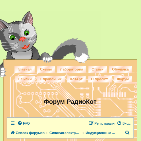
Главная
Схемы
Лаборатория
Статьи
Обучалка
Ссылки
Справочник
КотАрт
О проекте
Форум
Форум РадиоКот
FAQ
Регистрация
Вход
П
Список форумов
Силовая электроника
Индукционные нагреватели
о