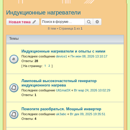
и
Индукционные нагреватели
с
к
Поиск
Расширенный п
Новая тема
8 тем • Страница
1
из
1
Темы
Индукционные нагреватели и опыты с ними
Последнее сообщение
device1
«
Пн июн 08, 2026 13:10:17
Ответы:
28
1
2
Ламповый высокочастотный генератор
индукционного нагрева
Последнее сообщение
Ult1mat3X
«
Вт мар 24, 2026 10:02:29
Ответы:
1
Помогите разобраться. Мощный инвертер
Последнее сообщение
uk3abc
«
Вт дек 09, 2025 19:35:51
Ответы:
4